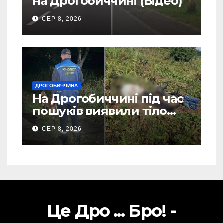
на Дрогобиччині (Відео)
СЕР 8, 2026
ДРОГОБИЧЧИНА
На Дрогобиччині під час
пошуків виявили тіло
зниклого чоловіка (Фото)
СЕР 8, 2026
Це Дро ... Бро! -