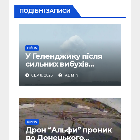
ПОДІБНІ ЗАПИСИ
ВІЙНА
У Геленджику після
сильних вибухів
почалася масова
СЕР 8, 2026
ADMIN
евакуація
ВІЙНА
Дрон “Альфи” проник
до Донецького