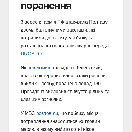
поранення
3 вересня армія РФ атакувала Полтаву
двома балістичними ракетами, які
потрапили до Інституту зв’язку та
розташованої неподалік лікарні, передає
DROBRO
.
Як
повідомив
президент Зеленський,
внаслідок терористичної атаки росіяни
вбили 41 особу, поранено понад 180.
Президент висловив співчуття рідним та
близьким загиблих.
У МВС
розповіли
, що поблизу місця
потрапляння знаходиться житловий
масив, в якому вибито сотні вікон,