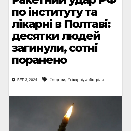
по інституту та
лікарні в Полтаві:
десятки людей
загинули, сотні
поранено
,
,
#жертви
#лікарні
#обстріли
ВЕР 3, 2024