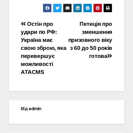
Навігація
Остін про
Петиція про
удари по РФ:
зменшення
записів
Україна має
призовного віку
свою зброю, яка
з 60 до 50 років
перевершує
готова
можливості
ATACMS
Від
admin