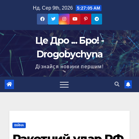
Перейти
Нд. Сер 9th, 2026
5:27:06 AM
до
вмісту
Це Дро ... Бро! -
Drogobychyna
Дізнайся новини першим!
ВІЙНА
Ракетний удар РФ