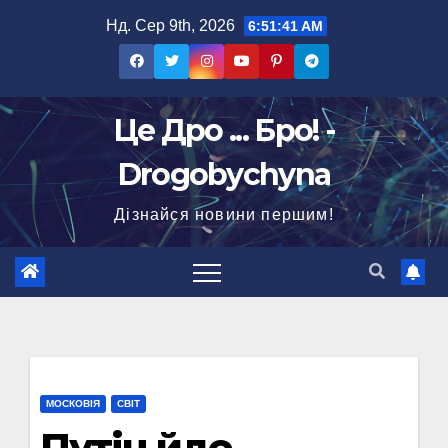
Перейти
Нд. Сер 9th, 2026
6:51:42 AM
до
вмісту
Це Дро ... Бро! -
Drogobychyna
Дізнайся новини першим!
МОСКОВІЯ
СВІТ
Путін йде