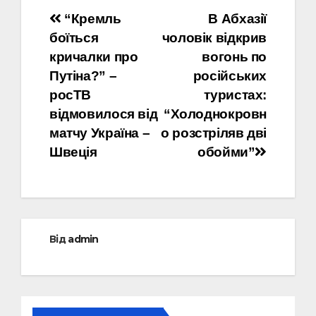
Навігація
“Кремль
В Абхазії
боїться
чоловік відкрив
записів
кричалки про
вогонь по
Путіна?” –
російських
росТВ
туристах:
відмовилося від
“Холоднокровн
матчу Україна –
о розстріляв дві
Швеція
обойми”
Від
admin