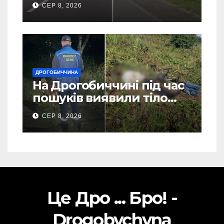
СЕР 8, 2026
ДРОГОБИЧЧИНА
На Дрогобиччині під час
пошуків виявили тіло
зниклого чоловіка (Фото)
СЕР 8, 2026
Це Дро ... Бро! -
Drogobychyna