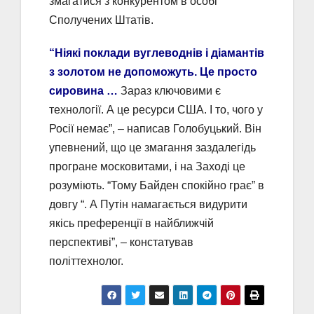
змагатися з конкурентом в особі
Сполучених Штатів.
“Ніякі поклади вуглеводнів і діамантів
з золотом не допоможуть. Це просто
сировина …
Зараз ключовими є
технології. А це ресурси США. І то, чого у
Росії немає”, – написав Голобуцький. Він
упевнений, що це змагання заздалегідь
програне московитами, і на Заході це
розуміють. “Тому Байден спокійно грає” в
довгу “. А Путін намагається видурити
якісь преференції в найближчій
перспективі”, – констатував
політтехнолог.