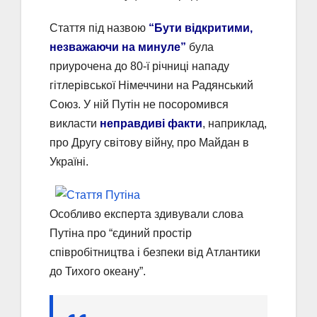
Стаття під назвою
“Бути відкритими,
незважаючи на минуле”
була
приурочена до 80-ї річниці нападу
гітлерівської Німеччини на Радянський
Союз. У ній Путін не посоромився
викласти
неправдиві факти
, наприклад,
про Другу світову війну, про Майдан в
Україні.
Особливо експерта здивували слова
Путіна про “єдиний простір
співробітництва і безпеки від Атлантики
до Тихого океану”.