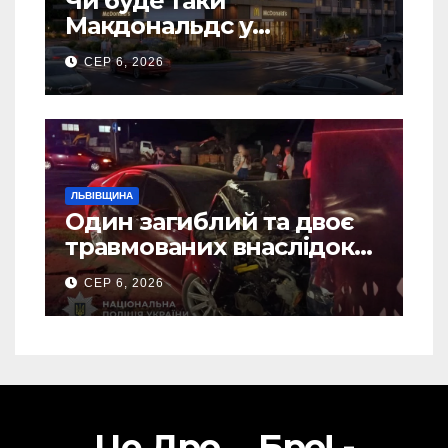
Чи буде таки
Макдональдс у
Дрогобичі? (Фото)
СЕР 6, 2026
ЛЬВІВЩИНА
Один загиблий та двоє
травмованих внаслідок
ДТП на Самбірщині
СЕР 6, 2026
Це Дро ... Бро! -