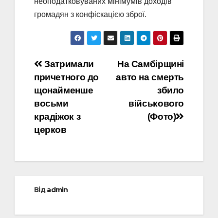
неоподатковуваних мінімумів доходів
громадян з конфіскацією зброї.
Навігація
Затримали
На Самбірщині
причетного до
авто на смерть
записів
щонайменше
збило
восьми
військового
крадіжок з
(Фото)
церков
Від
admin