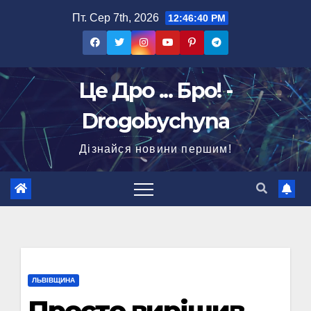
Перейти
Пт. Сер 7th, 2026
12:46:41 PM
до
вмісту
Це Дро ... Бро! -
Drogobychyna
Дізнайся новини першим!
ЛЬВІВЩИНА
Просто вирішив