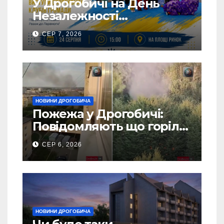
У Дрогобичі на День
Незалежності
виступатимуть спортивні
СЕР 7, 2026
клубів громадии
НОВИНИ ДРОГОБИЧА
Пожежа у Дрогобичі:
Повідомляють що горіло
5 гаражів (Відео)
СЕР 6, 2026
НОВИНИ ДРОГОБИЧА