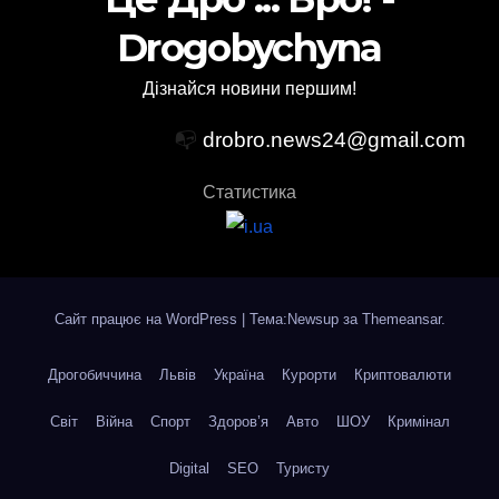
Drogobychyna
Дізнайся новини першим!
📭
drobro.news24@gmail.com
Статистика
Сайт працює на WordPress
|
Тема:Newsup за
Themeansar
.
Дрогобиччина
Львів
Україна
Курорти
Криптовалюти
Світ
Війна
Спорт
Здоров’я
Авто
ШОУ
Кримінал
Digital
SEO
Туристу