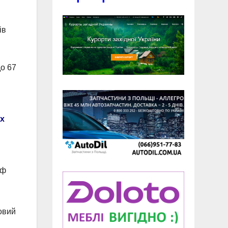
ів
до 67
ах
рф
овий