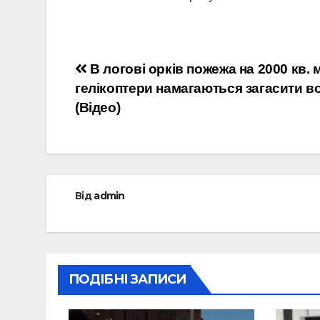
Навігація
В логові орків пожежа на 2000 кв. 
гелікоптери намагаються загасити в
записів
(Відео)
Від
admin
ПОДІБНІ ЗАПИСИ