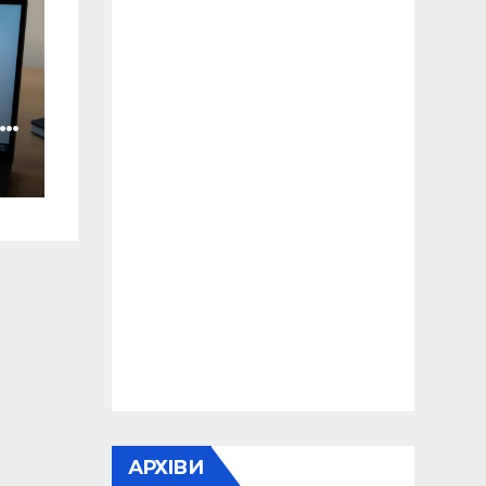
ян
о
АРХІВИ