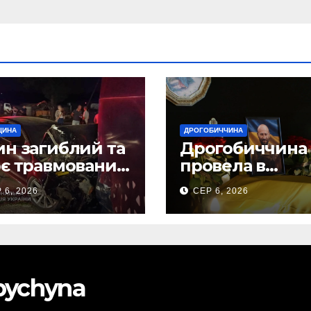
ЩИНА
ДРОГОБИЧЧИНА
н загиблий та
Дрогобиччина
є травмованих
провела в
слідок ДТП на
останню земну
 6, 2026
СЕР 6, 2026
бірщині
дорогу свого
Захисника – Ол
Торського
obychyna