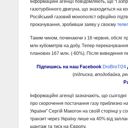
Інформаційні агенції повідомляють, що “Газп
газотурбінного двигуна, що знаходиться на ком
Російський газовий монополіст офіційно підт
прокачування, зробивши заяву у своєму
теле
Таким чином, починаючи з 16 червня, обсяг пр
млн ​​кубометрів на добу. Тепер перекачування
планових 167 млн. (-60%). Після виведення п
Підпишись на наш
Facebook
DroBro7/24
(
підписка, вподобайка, р
Р
Інформаційні агенції зазначають, що сьогодн
про скорочення постачання газу приблизно н
України” Сергій Макогон на своїй сторінці у 
транзит через Україну лише на 40% від запла
шантаж та тиск на Європу.