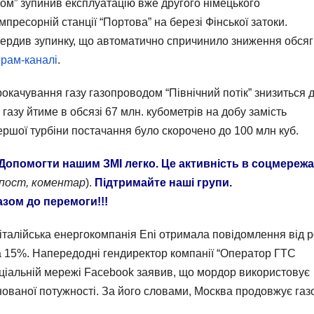
ром” зупинив експлуатацію вже другого німецького
пресорній станції “Портова” на березі Фінської затоки.
вердив зупинку, що автоматично спричинило зниження обсяг
грам-каналі
.
окачування газу газопроводом “Північний потік” знизиться 
 газу йтиме в обсязі 67 млн. кубометрів на добу замість
ершої турбіни постачання було скорочено до 100 млн куб.
Допомогти нашим ЗМІ легко. Це активність в соцмереж
епост, коментар
).
Підтримайте наші групи.
азом до перемоги!!!
і італійська енергокомпанія Eni отримала повідомлення від 
а 15%. Напередодні гендиректор компанії “Оператор ГТС
соціальній мережі Facebook заявив, що мордор використовує
нованої потужності. За його словами, Москва продовжує газ