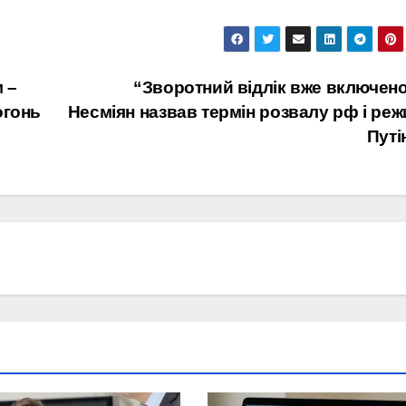
м –
“Зворотний відлік вже включено
огонь
Несміян назвав термін розвалу рф і ре
Путі