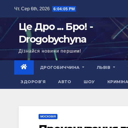
Перейти
Чт. Сер 6th, 2026
6:04:06 PM
до
вмісту
Це Дро ... Бро! -
Drogobychyna
Дізнайся новини першим!
ДРОГОБИЧЧИНА
ЛЬВІВ
ЗДОРОВ’Я
АВТО
ШОУ
КРИМІН
МОСКОВІЯ