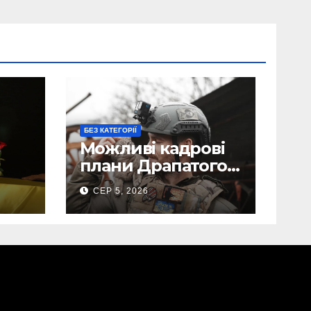
БЕЗ КАТЕГОРІЇ
Можливі кадрові
плани Драпатого:
Маркусу
СЕР 5, 2026
пророкують
ега
важливу посаду у
ЗСУ