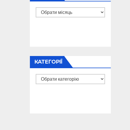
Архіви
КАТЕГОРІЇ
Категорії