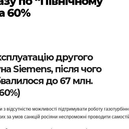
азу по “Північному
на 60%
ксплуатацію другого
на Siemens, після чого
валилося до 67 млн.
-60%)
и з відсутністю можливості підтримувати роботу газотурбін
ких за умов санкцій росіяни неспроможні проводити самості