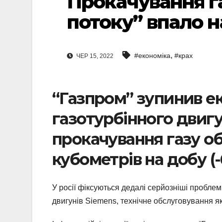
Прокачування г
потоку” впало 
,
#економіка
#крах
ЧЕР 15, 2022
“Газпром” зупинив е
газотурбінного двигу
прокачування газу об
кубометрів на добу (
У росії фіксуються дедалі серйозніші проблем
двигунів Siemens, технічне обслуговування я