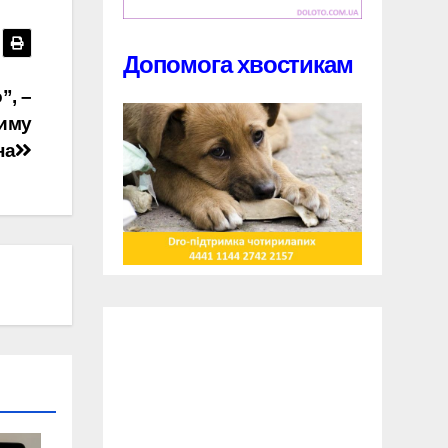
Допомога хвостикам
”, –
жиму
на