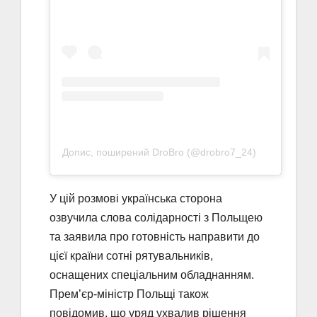
Допис, поширений DroBro (@drobro7_24)
У цій розмові українська сторона
озвучила слова солідарності з Польщею
та заявила про готовність направити до
цієї країни сотні рятувальників,
оснащених спеціальним обладнанням.
Прем’єр-міністр Польщі також
повідомив, що уряд ухвалив рішення