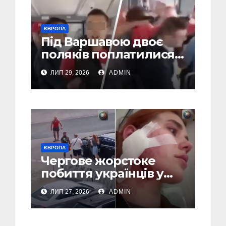
ЄВРОПА
Під Варшавою двоє
поляків поплатилися
за нападки на
ЛИП 29, 2026
ADMIN
українця – пасажири
викинули їх із поїзда
(Відео)
ЄВРОПА
Чергове жорстоке
побиття українців у
Польші: перші
ЛИП 27, 2026
ADMIN
затримання (Відео,
Фото)