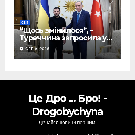
СВІТ
“Щось змінилося”, –
Туреччина запросила у
США дозвіл передати
СЕР 9, 2026
Україні ATACMS та M270
Це Дро ... Бро! -
Drogobychyna
Дізнайся новини першим!