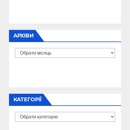
АРХІВИ
Архіви
КАТЕГОРІЇ
Категорії