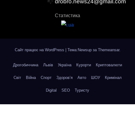
📭
drobro.news24@gmail.com
Статистика
Сайт працює на WordPress
|
Тема:Newsup за
Themeansar
.
Дрогобиччина
Львів
Україна
Курорти
Криптовалюти
Світ
Війна
Спорт
Здоров’я
Авто
ШОУ
Кримінал
Digital
SEO
Туристу