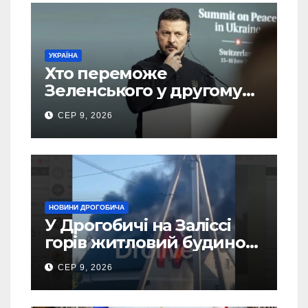
УКРАЇНА
Хто переможе
Зеленського у другому
турі виборів президента
СЕР 9, 2026
України – новий рейтинг
SOCIS
НОВИНИ ДРОГОБИЧА
У Дрогобичі на Заліссі
горів житловий будинок
(Відео)
СЕР 9, 2026