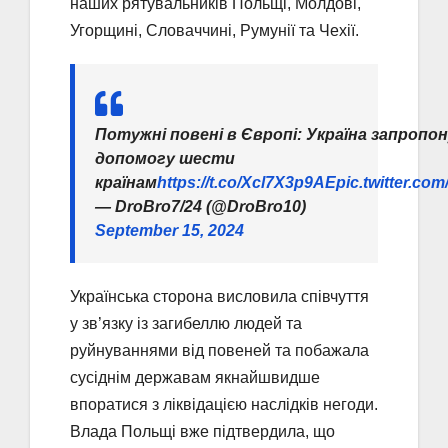
наших рятувальників Польщі, Молдові,
Угорщині, Словаччині, Румунії та Чехії.
Потужні повені в Європі: Україна запропо
допомогу шести
країнам
https://t.co/Xcl7X3p9AE
pic.twitter.c
— DroBro7/24 (@DroBro10)
September 15, 2024
Українська сторона висловила співчуття
у зв’язку із загибеллю людей та
руйнуваннями від повеней та побажала
сусіднім державам якнайшвидше
впоратися з ліквідацією наслідків негоди.
Влада Польщі вже підтвердила, що