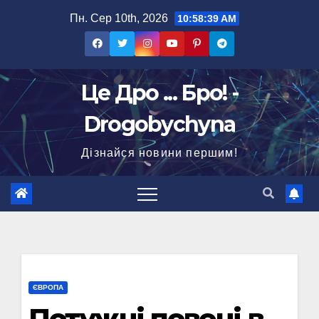
Перейти
Пн. Сер 10th, 2026
10:58:41 AM
до
вмісту
Це Дро ... Бро! -
Drogobychyna
Дізнайся новини першим!
ЄВРОПА
Потужні повені в