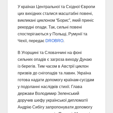
У країнах Центральної та Східної Європи
цих вихідних сталися масштабні повені,
викликані циклоном “Борис”, який приніс
рекордні опади. Так, сильні повені
спостерігаються у Польщі, Румунії та
Чехії, передає
DROBRO
.
В Угорщині та Словаччині на фоні
сильних опадів є загроза виходу Дунаю
із берегів. Тим часом в Австрії циклон
призвів до снігопадів та лавин. Україна
готова надати допомогу країнам-сусідам
у подоланні наслідків стихії. Глава
держави Володимир Зеленський
доручив шефу української дипломатії
Андрію Сибігу запропонувати допомогу