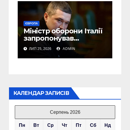
ЄВРОПА
Міністр оборони Італії
запропонував
Федорову стати його
ЛИП 25, 2026
ADMIN
радником
КАЛЕНДАР ЗАПИСІВ
Серпень 2026
Пн
Вт
Ср
Чт
Пт
Сб
Нд