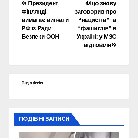
Навігація
Президент
Фіцо знову
Фінляндії
заговорив про
записів
вимагає вигнати
“нацистів” та
РФ із Ради
“фашистів” в
Безпеки ООН
Україні: у МЗС
відповіли
Від
admin
ПОДІБНІ ЗАПИСИ