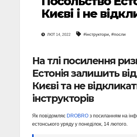
Посольство Есто
Києві і не відк
,
#інструктори
#посли
ЛЮТ 14, 2022
На тлі посилення риз
Естонія залишить ві
Києві та не відклика
інструкторів
Як повідомляє
DROBRO
з посиланням на ін
естонського уряду у понеділок, 14 лютого.