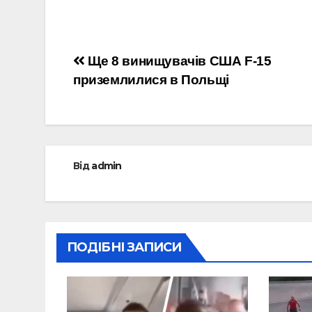
Навігація
Ще 8 винищувачів США F-15
приземлилися в Польщі
записів
Від
admin
ПОДІБНІ ЗАПИСИ