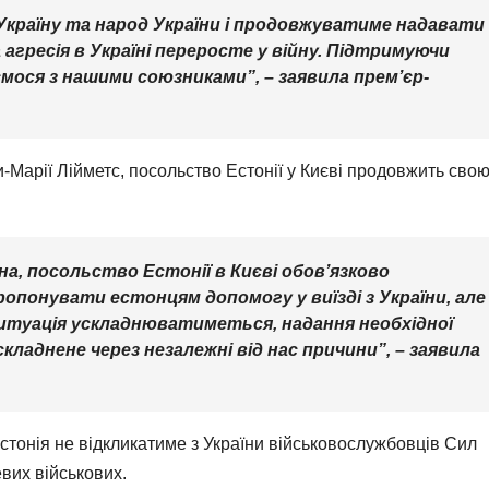
країну та народ України і продовжуватиме надавати
 агресія в Україні переросте у війну. Підтримуючи
мося з нашими союзниками”, – заявила прем’єр-
-Марії Лійметс, посольство Естонії у Києві продовжить сво
на, посольство Естонії в Києві обов’язково
опонувати естонцям допомогу у виїзді з України, але
итуація ускладнюватиметься, надання необхідної
ладнене через незалежні від нас причини”, – заявила
стонія не відкликатиме з України військовослужбовців Сил
вих військових.