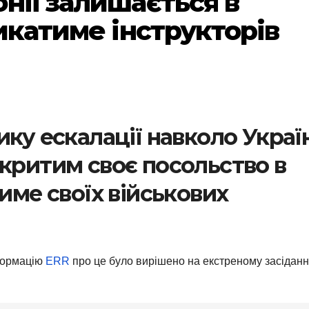
нії залишається в
ликатиме інструкторів
ику ескалації навколо Украї
дкритим своє посольство в
тиме своїх військових
формацію
ERR
про це було вирішено на екстреному засіданн