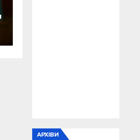
и
и
АРХІВИ