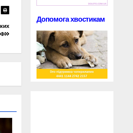
Допомога хвостикам
ьких
РФ