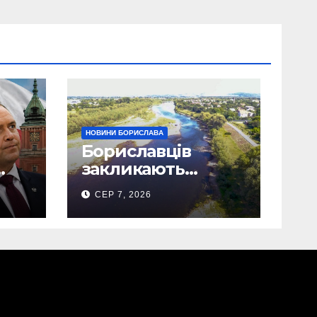
НОВИНИ БОРИСЛАВА
Бориславців
закликають
ощадливо
СЕР 7, 2026
використовувати
воду