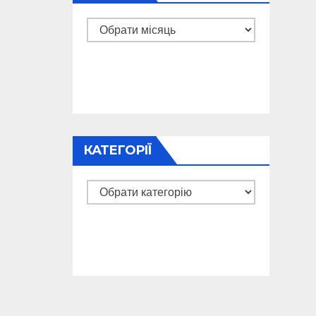
Архіви
КАТЕГОРІЇ
Категорії