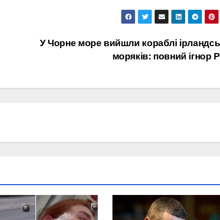
У Чорне море вийшли кораблі ірландс
моряків: повний ігнор 