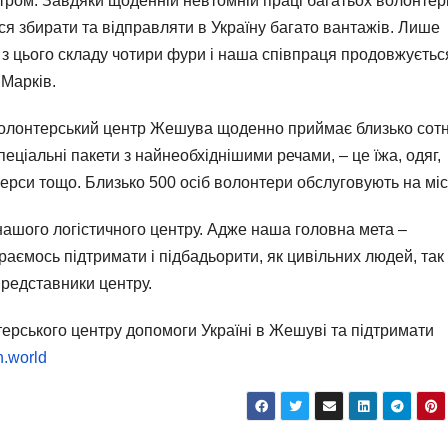
тром. Завдяки щоденній невтомній праці багатьох волонтері
ься збирати та відправляти в Україну багато вантажів. Лише
з цього складу чотири фури і наша співпраця продовжується
 Марків.
волонтерський центр Жешува щоденно приймає близько сотн
пеціальні пакети з найнеобхіднішими речами, – це їжа, одяг,
мперси тощо. Близько 500 осіб волонтери обслуговують на міс
нашого логістичного центру. Адже наша головна мета –
араємось підтримати і підбадьорити, як цивільних людей, так 
представники центру.
ерського центру допомоги Україні в Жешуві та підтримати
.world