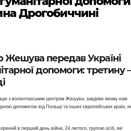
 гуманітарної допомоги
ина Дрогобиччині
 Жешува передав Україні
ітарної допомоги: третину 
і
рацю з волонтерським центром Жешува, завдяки якому нам
рною допомогою від Польщі та інших європейських країн, як
орений в перший день війни, 24 лютого, групою осіб, які