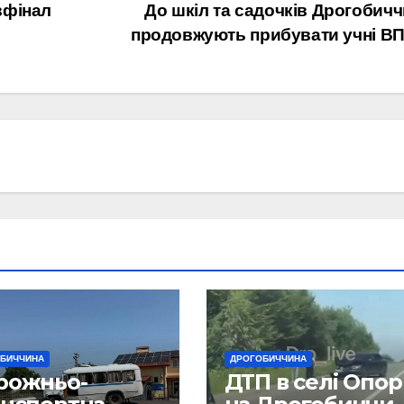
вфінал
До шкіл та садочків Дрогобич
продовжують прибувати учні В
БИЧЧИНА
ДРОГОБИЧЧИНА
рожньо-
ДТП в селі Опо