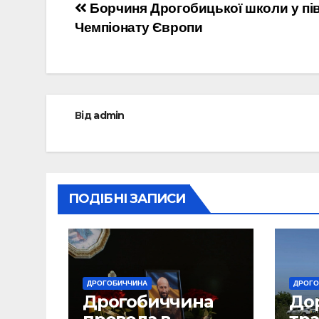
Навігація
Борчиня Дрогобицької школи у пі
Чемпіонату Європи
записів
Від
admin
ПОДІБНІ ЗАПИСИ
ДРОГОБИЧЧИНА
ДРОГО
Дрогобиччина
До