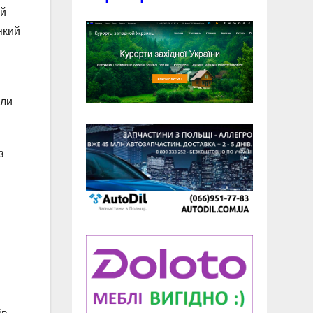
ий
який
али
з