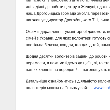
Ми тісно співпрацюємо з цим логістичним цен
які задіяні до роботи центру в Жешуві, вдаєт
наша Дрогобицька громада змогла перевезти 
наголошує директор Дрогобицького ТІЦ Ірина
Окрім відправлення гуманітарної допомоги, 
сімей з України, для яких волонтери готують с
постільна білизна, ковдри, їжа для дітей, па
Щодня десятки волонтерів задіяні до роботи 
перемогти, а поки ми йдемо до цієї цілі, то ст
наших хлопців на передовій, – наголошують 
Детальніше ознайомитись з діяльністю волонт
волонтерів можна на їхньому сайті –
www.htoh