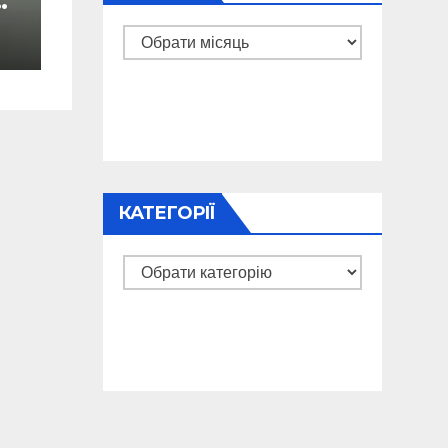
і
Архіви
КАТЕГОРІЇ
Категорії