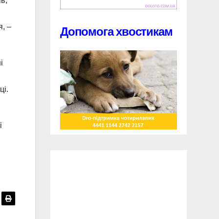
в,
, –
Допомога хвостикам
і
ці.
і