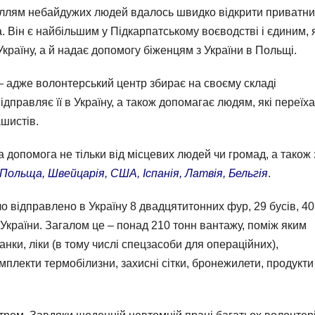
иллям небайдужих людей вдалось швидко відкрити приватн
 Він є найбільшим у Підкарпатському воєводстві і єдиним, 
Україну, а й надає допомогу біженцям з України в Польщі.
– адже волонтерський центр збирає на своєму складі
ідправляє її в Україну, а також допомагає людям, які переїх
ашистів.
допомога не тільки від місцевих людей чи громад, а також 
, Польща, Швейцарія, США, Іспанія, Латвія, Бельгія
.
о відправлено в Україну 8 двадцятитонних фур, 29 бусів, 40
України. Загалом це – понад 210 тонн вантажу, поміж яким
анки, ліки (в тому числі спецзасоби для операційних),
мплекти термобілизни, захисні сітки, бронежилети, продукти