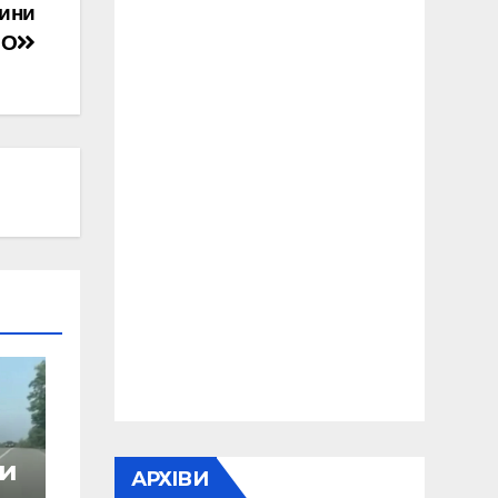
чини
ПО
ри
АРХІВИ