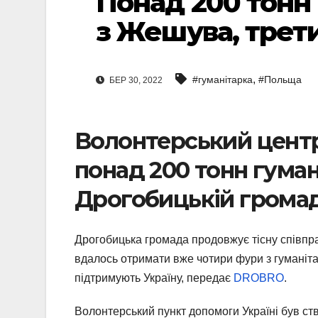
Понад 200 тонн
з Жешува, трет
,
#гуманітарка
#Польща
БЕР 30, 2022
Волонтерський центр
понад 200 тонн гуман
Дрогобицькій громад
Дрогобицька громада продовжує тісну співп
вдалось отримати вже чотири фури з гуманіта
підтримують Україну, передає
DROBRO
.
Волонтерський пункт допомоги Україні був ств