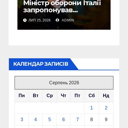
Міністр оборони Італії
запропонував
Федорову стати його
ЛИП 25, 2026
ADMIN
радником
КАЛЕНДАР ЗАПИСІВ
Серпень 2026
Пн
Вт
Ср
Чт
Пт
Сб
Нд
1
2
3
4
5
6
7
8
9