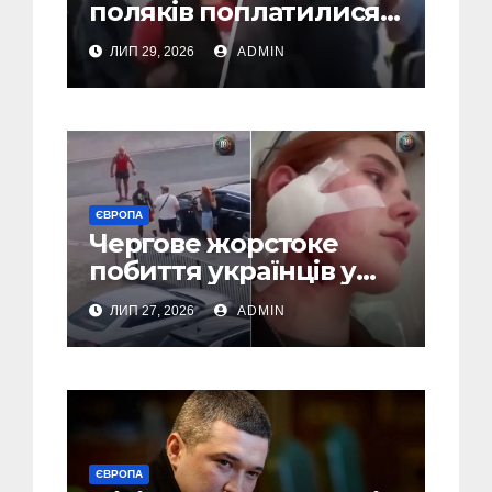
поляків поплатилися
за нападки на
ЛИП 29, 2026
ADMIN
українця – пасажири
викинули їх із поїзда
(Відео)
ЄВРОПА
Чергове жорстоке
побиття українців у
Польші: перші
ЛИП 27, 2026
ADMIN
затримання (Відео,
Фото)
ЄВРОПА