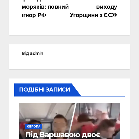
моряків: повний
виходу
ігнор РФ
Угорщини з ЄС
Від
admin
ПОДІБНІ ЗАПИСИ
ЄВРОПА
Під Варшавою двоє