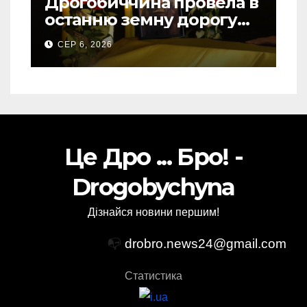
Дрогобиччина провела в
останню земну дорогу
свого Захисника – Олега
СЕР 6, 2026
Торського
Це Дро ... Бро! -
Drogobychyna
Дізнайся новини першим!
📭
drobro.news24@gmail.com
Статистика