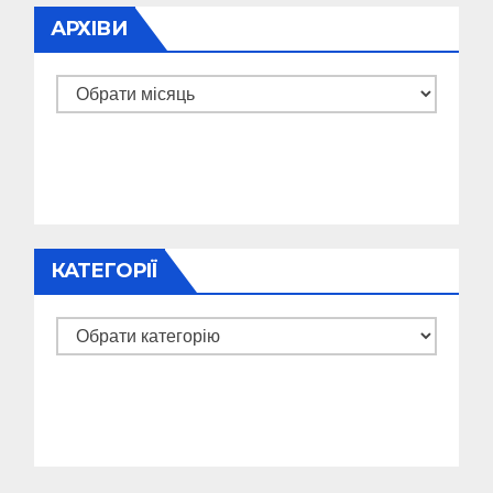
АРХІВИ
Архіви
КАТЕГОРІЇ
Категорії