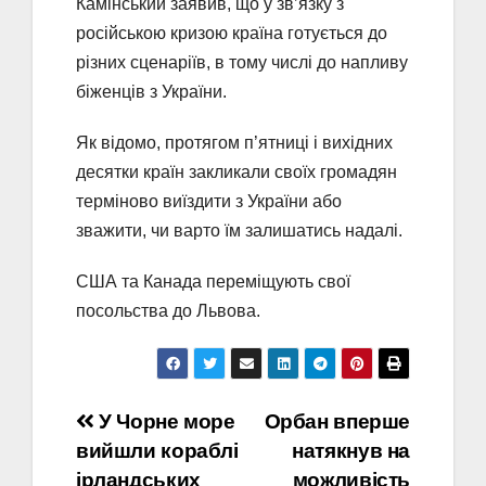
Камінський заявив, що у зв’язку з
російською кризою країна готується до
різних сценаріїв, в тому числі до напливу
біженців з України.
Як відомо, протягом п’ятниці і вихідних
десятки країн закликали своїх громадян
терміново виїздити з України або
зважити, чи варто їм залишатись надалі.
США та Канада переміщують свої
посольства до Львова.
Навігація
У Чорне море
Орбан вперше
вийшли кораблі
натякнув на
записів
ірландських
можливість