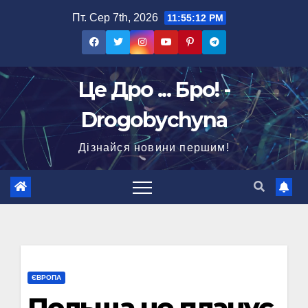
Перейти
Пт. Сер 7th, 2026
11:55:12 PM
до
вмісту
Це Дро ... Бро! -
Drogobychyna
Дізнайся новини першим!
ЄВРОПА
Польща не планує