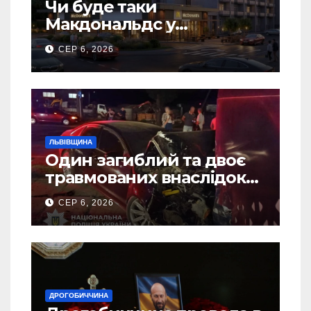
Чи буде таки
Макдональдс у
Дрогобичі? (Фото)
СЕР 6, 2026
ЛЬВІВЩИНА
Один загиблий та двоє
травмованих внаслідок
ДТП на Самбірщині
СЕР 6, 2026
ДРОГОБИЧЧИНА