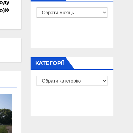
роду
о)
Архіви
КАТЕГОРІЇ
Категорії