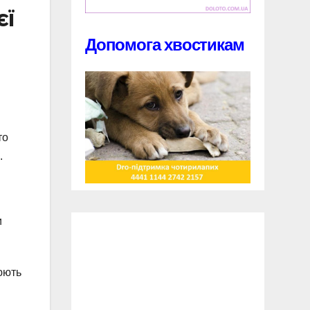
єї
Допомога хвостикам
то
.
и
юють