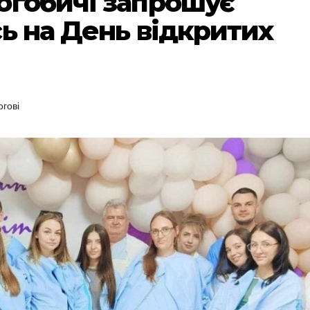
огобичі запрошує
ь на День відкритих
гові