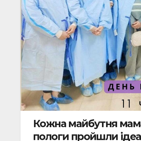
Кожна майбутня мама 
пологи пройшли іде