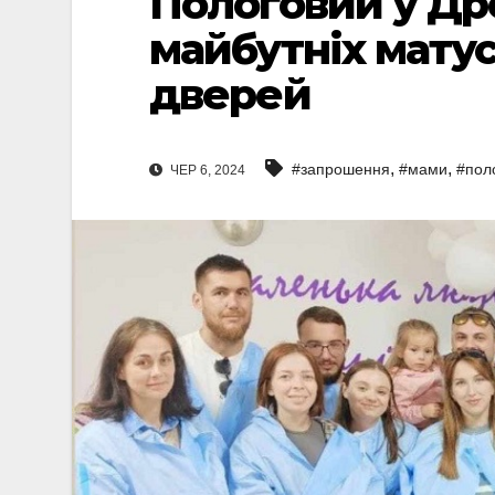
Пологовий у Др
майбутніх матус
дверей
,
,
#запрошення
#мами
#поло
ЧЕР 6, 2024