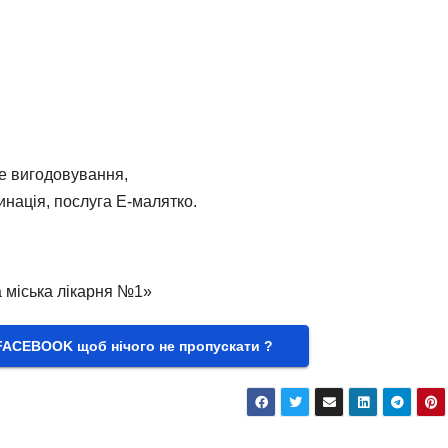
не вигодовування,
цинація, послуга Е-малятко.
 міська лікарня №1»
FACEBOOK щоб нічого не пропускати ?