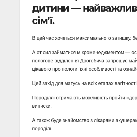
дитини — найважливіш
сім’ї.
В цей час хочеться максимального затишку, бе
А от сил займатися мікроменеджментом — осо
пологове відділення Дрогобича запрошує майб
цікавого про пологи, їхні особливості та озн
Цей захід для матусь на всіх етапах вагітності
Породіллі отримають можливість пройти «дорог
виписки.
А також буде знайомство з лікарями акушерами
породіль.