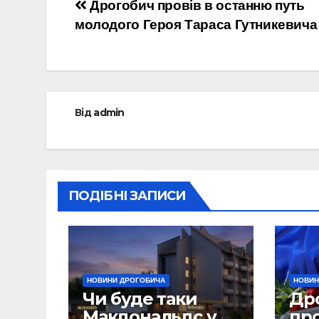
Навігація
Дрогобич провів в останню путь
молодого Героя Тараса Гутникевича
записів
Від
admin
ПОДІБНІ ЗАПИСИ
НОВИНИ ДРОГОБИЧА
НОВИН
Чи буде таки
Др
Макдональдс у
пр