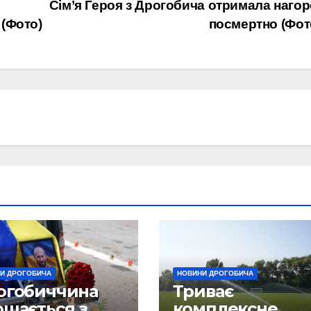
Сім’я Героя з Дрогобича отримала наго
 (Фото)
посмертно (Фот
И ДРОГОБИЧА
НОВИНИ ДРОГОБИЧА
огобиччина
Триває
ощається з
комплексне