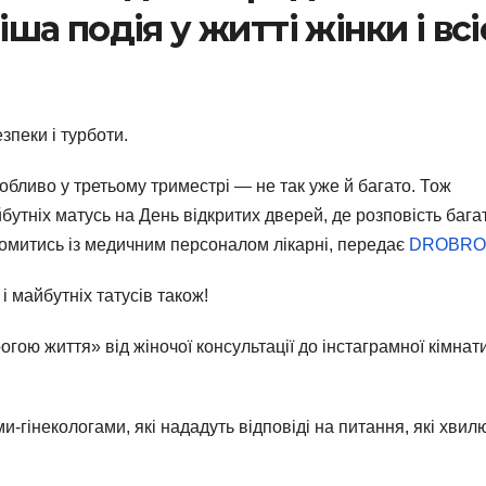
а подія у житті жінки і всі
зпеки і турботи.
бливо у третьому триместрі — не так уже й багато. Тож
утніх матусь на День відкритих дверей, де розповість бага
айомитись із медичним персоналом лікарні, передає
DROBRO
 і майбутніх татусів також!
ою життя» від жіночої консультації до інстаграмної кімнат
-гінекологами, які нададуть відповіді на питання, які хвил