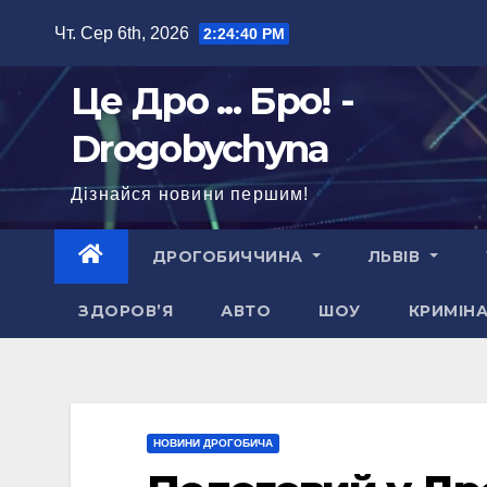
Перейти
Чт. Сер 6th, 2026
2:24:41 PM
до
вмісту
Це Дро ... Бро! -
Drogobychyna
Дізнайся новини першим!
ДРОГОБИЧЧИНА
ЛЬВІВ
ЗДОРОВ’Я
АВТО
ШОУ
КРИМІН
НОВИНИ ДРОГОБИЧА