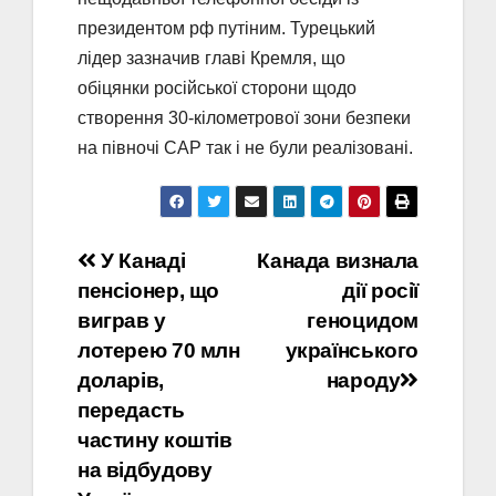
президентом рф путіним. Турецький
лідер зазначив главі Кремля, що
обіцянки російської сторони щодо
створення 30-кілометрової зони безпеки
на півночі САР так і не були реалізовані.
Навігація
У Канаді
Канада визнала
пенсіонер, що
дії росії
записів
виграв у
геноцидом
лотерею 70 млн
українського
доларів,
народу
передасть
частину коштів
на відбудову