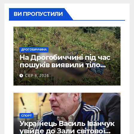
ВИ ПРОПУСТИЛИ
ДРОГОБИЧЧИНА
На Дрогобиччині під час
пошуків виявили тіло
зниклого чоловіка
СЕР 8, 2026
СПОРТ
Українець Василь Іванчук
увійде до Зали світової