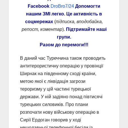
Facebook
DroBro7/24
Допомогти
нашим ЗМІ легко. Це активність в
соцмережах
(
підписка, вподобайка,
репост, коментар
).
Підтримайте наші
групи.
Разом до перемоги!!!
В даний час Туреччина також проводить
антитерористичну операцію у провінції
Ширнак на південному сході країни,
метою якої є ліквідація загрози
тероризму у цій частині турецької
держави. У ній задіяно понад півтисячі
турецьких силовиків. Про плани
розпочати нову військову операцію в
Сирії Ердоган говорив у ході
нещодавньої телефонної бесіди із