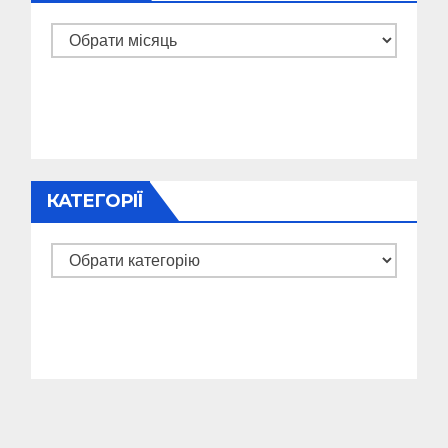
Архіви
КАТЕГОРІЇ
Категорії