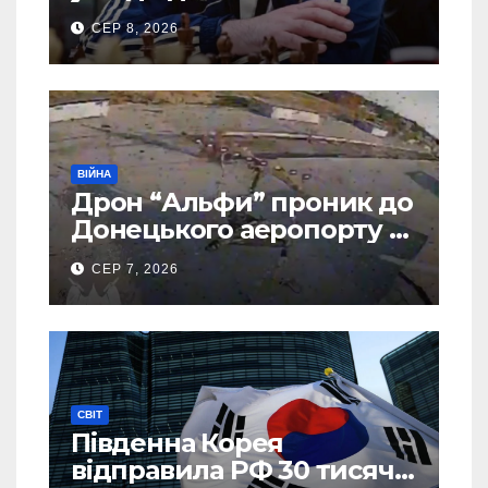
шахової слави
СЕР 8, 2026
ВІЙНА
Дрон “Альфи” проник до
Донецького аеропорту та
спалив “Шахед” ще до
СЕР 7, 2026
запуску
СВІТ
Південна Корея
відправила РФ 30 тисяч