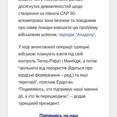
досягнутих домовленостей щодо
створення на півночі САР 30-
кілометрової зони безпеки та повідомив
про намір Анкари вирішити цю проблему
військовим шляхом,
передає “Анадолу”
.
У ході анонсованої операції турецькі
військові планують взяти під свій
контроль Телль-Ріфат і Манбідж, а потім
“звільнити від терористів (йдеться про
курдські формування – ред.) та інші
території”, пояснив Ердоган.
“Подивимось, хто підтримує наші законні
дії, а хто їм перешкоджає”, – додав
турецький президент.
Підпишись на наш