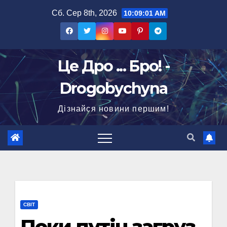
Перейти
Сб. Сер 8th, 2026
10:09:02 AM
до
вмісту
Це Дро ... Бро! -
Drogobychyna
Дізнайся новини першим!
СВІТ
Поки путін загруз