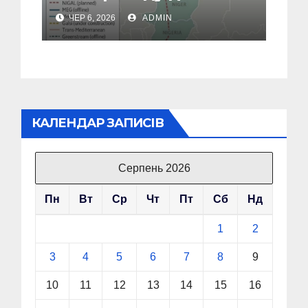
Європи в обхід рф
ЧЕР 6, 2026
ADMIN
КАЛЕНДАР ЗАПИСІВ
Серпень 2026
Пн
Вт
Ср
Чт
Пт
Сб
Нд
1
2
3
4
5
6
7
8
9
10
11
12
13
14
15
16