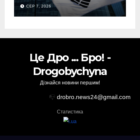
тонн авіапалива
СЕР 7, 2026
Це Дро ... Бро! -
Drogobychyna
Дізнайся новини першим!
📭
drobro.news24@gmail.com
Статистика