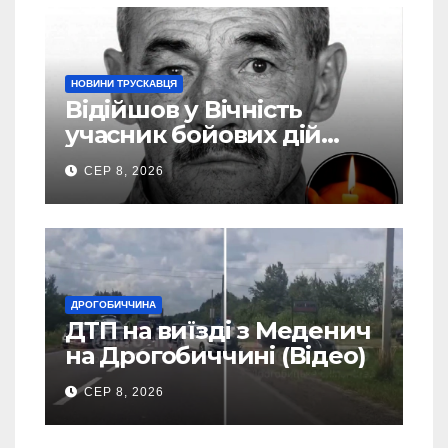
НОВИНИ ТРУСКАВЦЯ
Відійшов у Вічність
учасник бойових дій
Василь Іваникович зі
СЕР 8, 2026
Станилі
ДРОГОБИЧЧИНА
ДТП на виїзді з Меденич
на Дрогобиччині (Відео)
СЕР 8, 2026