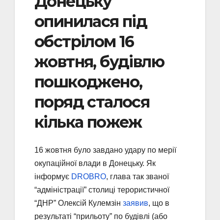
Донецьку
опинилася під
обстрілом 16
жовтня, будівлю
пошкоджено,
поряд сталося
кілька пожеж
16 жовтня було завдано удару по мерії
окупаційної влади в Донецьку. Як
інформує
DROBRO
, глава так званої
“адміністрації” столиці терористичної
“ДНР” Олексій Кулемзін
заявив
, що в
результаті “прильоту” по будівлі (або