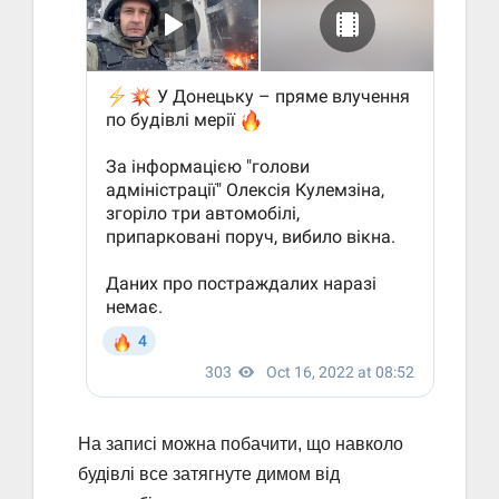
На записі можна побачити, що навколо
будівлі все затягнуте димом від