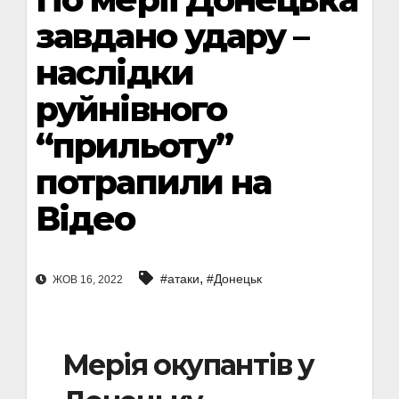
завдано удару –
наслідки
руйнівного
“прильоту”
потрапили на
Відео
,
#атаки
#Донецьк
ЖОВ 16, 2022
Мерія окупантів у