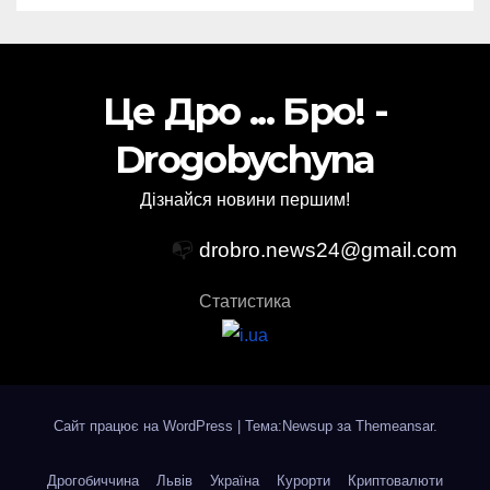
Це Дро ... Бро! -
Drogobychyna
Дізнайся новини першим!
📭
drobro.news24@gmail.com
Статистика
Сайт працює на WordPress
|
Тема:Newsup за
Themeansar
.
Дрогобиччина
Львів
Україна
Курорти
Криптовалюти