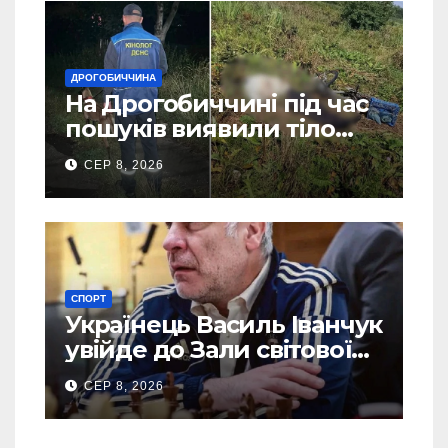
ДРОГОБИЧЧИНА
На Дрогобиччині під час
пошуків виявили тіло
зниклого чоловіка (Фото)
СЕР 8, 2026
СПОРТ
Українець Василь Іванчук
увійде до Зали світової
шахової слави
СЕР 8, 2026