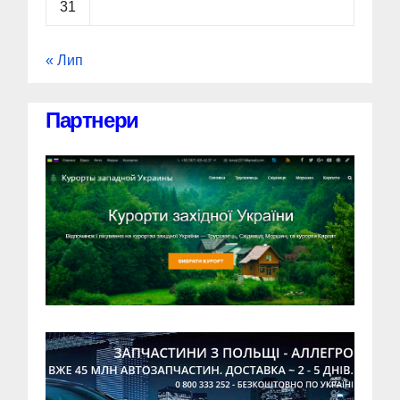
31
« Лип
Партнери