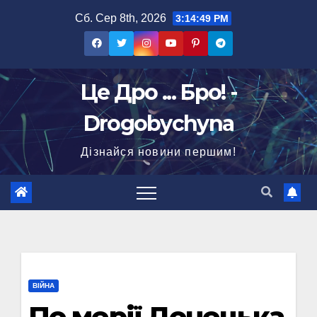
Перейти
Сб. Сер 8th, 2026
3:14:50 PM
до
вмісту
Це Дро ... Бро! -
Drogobychyna
Дізнайся новини першим!
ВІЙНА
По мерії Донецька