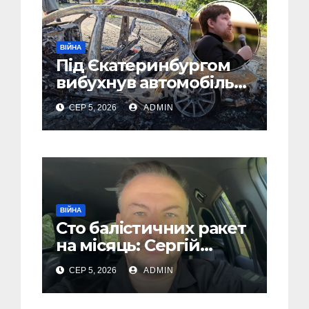
ВІЙНА
Під Єкатеринбургом
вибухнув автомобіль
голови компанії-
СЕР 5, 2026
ADMIN
виробника дронів
“Упир” – перші
подробиці
ВІЙНА
Сто балістичних ракет
на місяць: Сергій
“Флеш” закликав
СЕР 5, 2026
ADMIN
українців готуватися
до гіршого