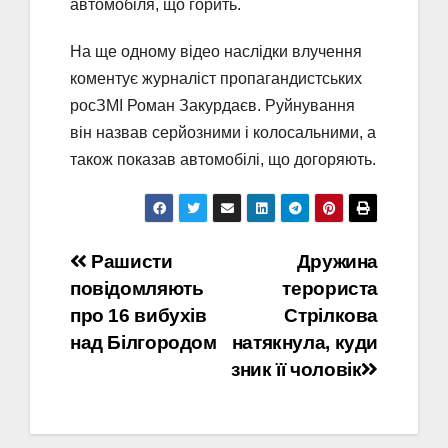
автомобіля, що горить.
На ще одному відео наслідки влучення
коментує журналіст пропагандистських
росЗМІ Роман Закурдаєв. Руйнування
він назвав серйозними і колосальними, а
також показав автомобілі, що догоряють.
Навігація
Рашисти
Дружина
повідомляють
терориста
записів
про 16 вибухів
Стрілкова
над Білгородом
натякнула, куди
зник її чоловік