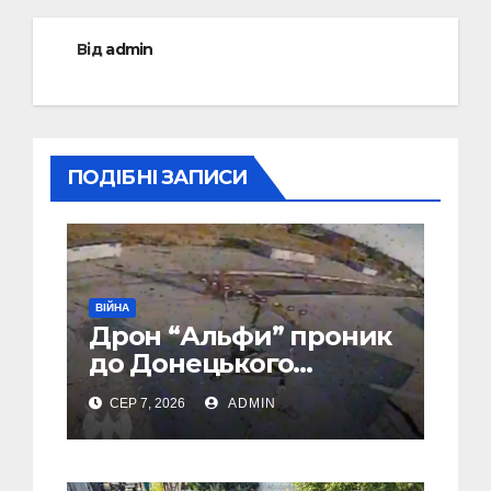
Від
admin
ПОДІБНІ ЗАПИСИ
ВІЙНА
Дрон “Альфи” проник
до Донецького
аеропорту та спалив
СЕР 7, 2026
ADMIN
“Шахед” ще до запуску