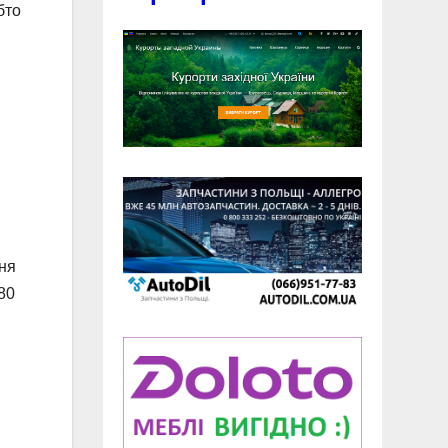
бто
ння
80