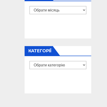
Архіви
КАТЕГОРІЇ
Категорії