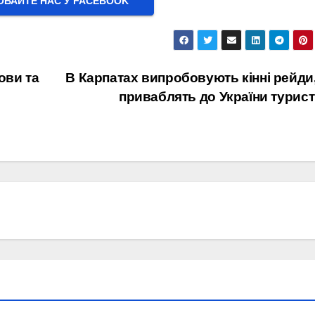
БАЙТЕ НАС У FACEBOOK
ови та
В Карпатах випробовують кінні рейди,
приваблять до України турист