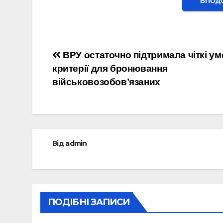
ВПОДО
Навігація
ВРУ остаточно підтримала чіткі ум
критерії для бронювання
записів
військовозобовʼязаних
Від
admin
ПОДІБНІ ЗАПИСИ