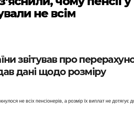
’яснили, чому пенсії у
ували не всім
їни звітував про перерахун
адав дані щодо розміру
кнулося не всіх пенсіонерів, а розмір їх виплат не дотягує д