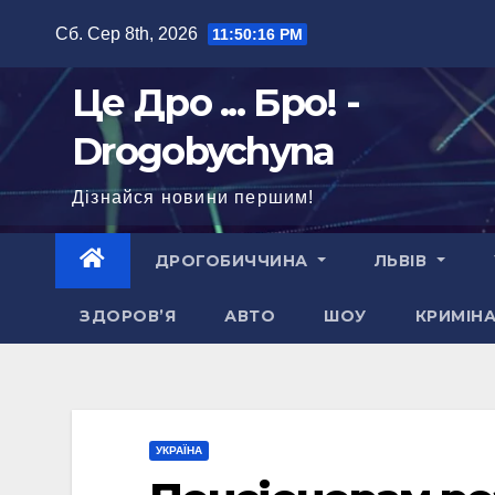
Перейти
Сб. Сер 8th, 2026
11:50:17 PM
до
вмісту
Це Дро ... Бро! -
Drogobychyna
Дізнайся новини першим!
ДРОГОБИЧЧИНА
ЛЬВІВ
ЗДОРОВ’Я
АВТО
ШОУ
КРИМІН
УКРАЇНА