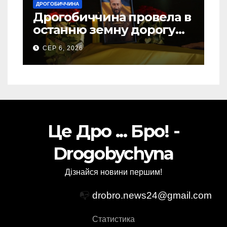
ДРОГОБИЧЧИНА
Дрогобиччина провела в
останню земну дорогу
свого Захисника – Олега
СЕР 6, 2026
Торського
Це Дро ... Бро! -
Drogobychyna
Дізнайся новини першим!
📭
drobro.news24@gmail.com
Статистика