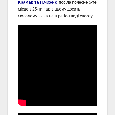
Крамар та Н.Чижик
, посіла почесне 5-те
місце з 25-ти пар в цьому досить
молодому як на наш регіон виді спорту.