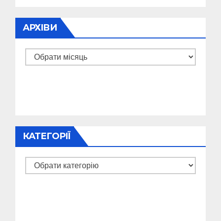
АРХІВИ
Архіви
КАТЕГОРІЇ
Категорії