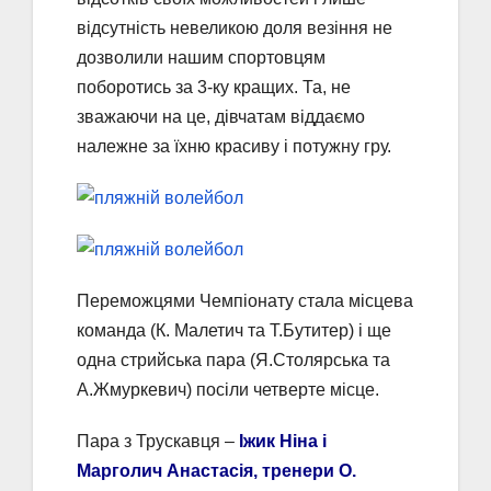
відсутність невеликою доля везіння не
дозволили нашим спортовцям
поборотись за 3-ку кращих. Та, не
зважаючи на це, дівчатам віддаємо
належне за їхню красиву і потужну гру.
Переможцями Чемпіонату стала місцева
команда (К. Малетич та Т.Бутитер) і ще
одна стрийська пара (Я.Столярська та
А.Жмуркевич) посіли четверте місце.
Пара з Трускавця –
Іжик Ніна і
Марголич Анастасія, тренери О.