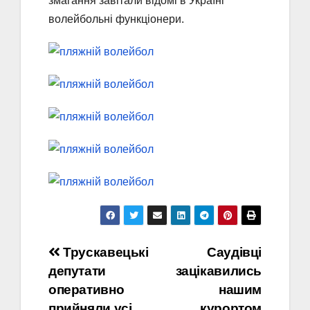
змагання завітали відомі в Україні
волейбольні функціонери.
Навігація
Трускавецькі
Саудівці
депутати
зацікавились
записів
оперативно
нашим
прийняли усі
курортом