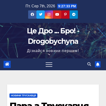
Перейти
Пт. Сер 7th, 2026
9:27:34 PM
до
вмісту
Це Дро ... Бро! -
Drogobychyna
Дізнайся новини першим!
НОВИНИ ТРУСКАВЦЯ
Пара з Трускавця