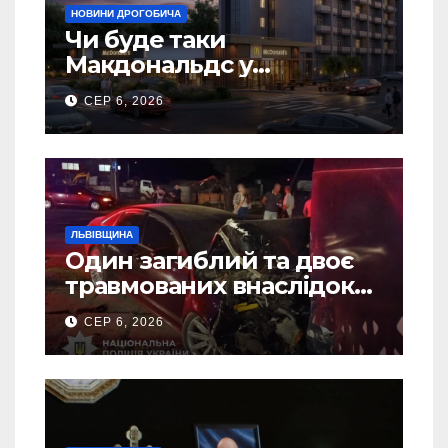
НОВИНИ ДРОГОБИЧА
Чи буде таки
Макдональдс у
Дрогобичі? (Фото)
СЕР 6, 2026
ЛЬВІВЩИНА
Один загиблий та двоє
травмованих внаслідок
ДТП на Самбірщині
СЕР 6, 2026