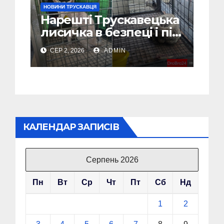
НОВИНИ ТРУСКАВЦЯ
Нарешті Трускавецька
лисичка в безпеці і під
наглядом спеціалістів
СЕР 2, 2026
ADMIN
(Відео, Фото)
КАЛЕНДАР ЗАПИСІВ
Серпень 2026
Пн
Вт
Ср
Чт
Пт
Сб
Нд
1
2