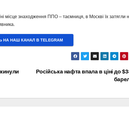
ні місце знаходження ППО – таємниця, в Москві їх затягли 
ивника.
Ь НА НАШ КАНАЛ В ТELEGRAM
икинули
Російська нафта впала в ціні до $3
баре