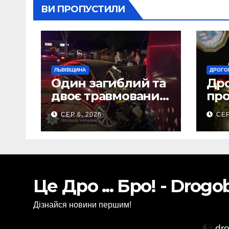
ВИ ПРОПУСТИЛИ
ЛЬВІВЩИНА
ДРОГО
Один загиблий та
Др
двоє травмованих
про
внаслідок ДТП на
ост
СЕР 6, 2026
СЕР
Самбірщині
дор
Зах
Тор
Це Дро ... Бро! - Drog
Дізнайся новини першим!
📭
dr