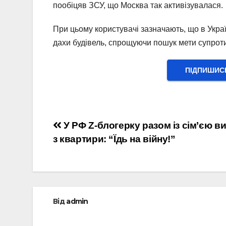
пообіцяв ЗСУ, що Москва так активізувалася.
При цьому користувачі зазначають, що в Украї
дахи будівель, спрощуючи пошук мети супрот
ПІДПИШИС
Навігація
У РФ Z-блогерку разом із сім’єю в
з квартири: “Їдь на війну!”
записів
Від
admin