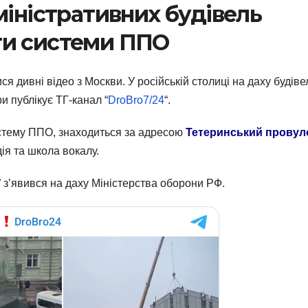
міністративних будівель
ти системи ППО
ся дивні відео з Москви. У російській столиці на даху будіве
и публікує ТГ-канал “
DroBro7/24
“.
истему ППО, знаходиться за адресою
Тетеринський провул
ія та школа вокалу.
 з’явився на даху Міністерства оборони РФ.