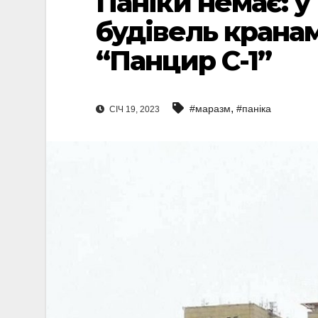
Паніки немає: у
будівель крана
“Панцир С-1”
,
#маразм
#паніка
СІЧ 19, 2023