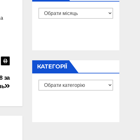
Архіви
на
КАТЕГОРІЇ
8 за
Категорії
ль