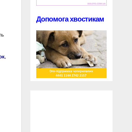
Допомога хвостикам
ль
ок,