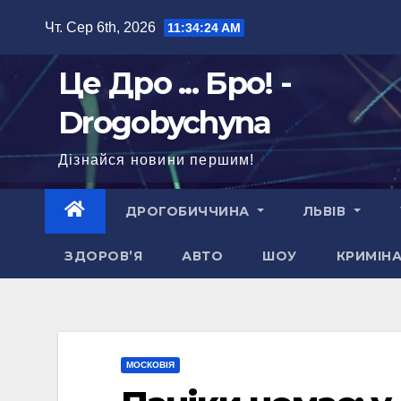
Перейти
Чт. Сер 6th, 2026
11:34:25 AM
до
вмісту
Це Дро ... Бро! -
Drogobychyna
Дізнайся новини першим!
ДРОГОБИЧЧИНА
ЛЬВІВ
ЗДОРОВ’Я
АВТО
ШОУ
КРИМІН
МОСКОВІЯ