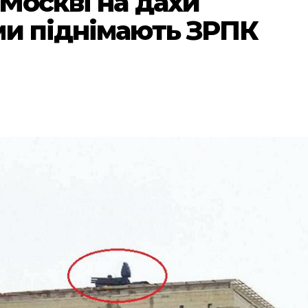
 Москві на дахи
ми піднімають ЗРПК