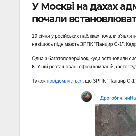
У Москві на дахах ад
почали встановлюва
19 січня у російських пабліках почали з’являти
навіщось піднімають ЗРПК “Панцир С-1”. Кадр
Одна з багатоповерхівок, куди встановили с
8
. У ній розташовані офіси компаній, фотостуд
Також
повідомляється
, що ЗРПК “Панцир С-1”