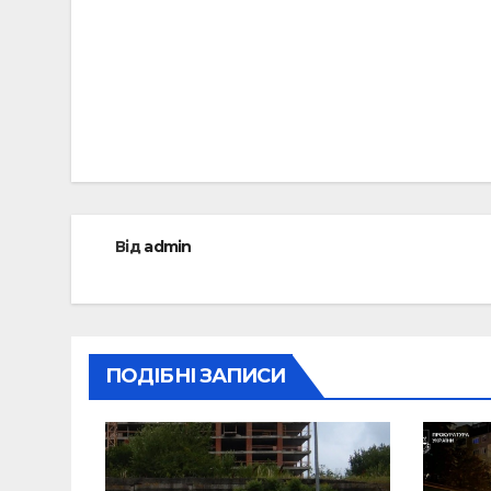
Навігація
записів
Від
admin
ПОДІБНІ ЗАПИСИ