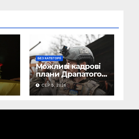
БЕЗ КАТЕГОРІЇ
Можливі кадрові
плани Драпатого:
Маркусу
СЕР 5, 2026
пророкують
ега
важливу посаду у
ЗСУ