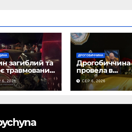
ЩИНА
ДРОГОБИЧЧИНА
н загиблий та
Дрогобиччина
є травмованих
провела в
слідок ДТП на
останню земну
 6, 2026
СЕР 6, 2026
бірщині
дорогу свого
Захисника – Ол
Торського
obychyna