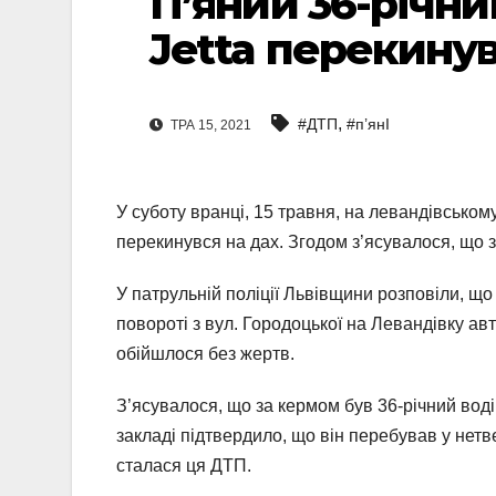
П’яний 36-річни
Jetta перекинув
,
#ДТП
#п’янІ
ТРА 15, 2021
У суботу вранці, 15 травня, на левандівському
перекинувся на дах. Згодом з’ясувалося, що з
У патрульній поліції Львівщини розповіли, що
повороті з вул. Городоцької на Левандівку ав
обійшлося без жертв.
З’ясувалося, що за кермом був 36-річний во
закладі підтвердило, що він перебував у нетв
сталася ця ДТП.