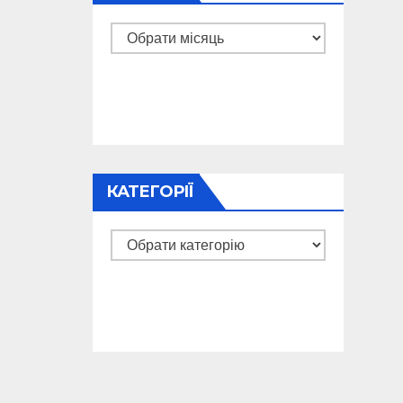
Архіви
КАТЕГОРІЇ
Категорії