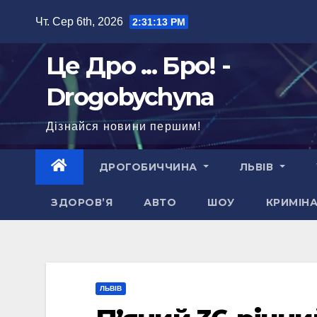
Перейти
Чт. Сер 6th, 2026
2:31:14 PM
до
вмісту
Це Дро ... Бро! -
Drogobychyna
Дізнайся новини першим!
ДРОГОБИЧЧИНА
ЛЬВІВ
ЗДОРОВ’Я
АВТО
ШОУ
КРИМІН
ЛЬВІВ