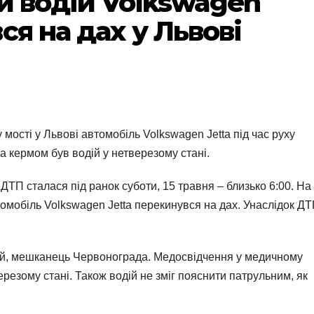
й водій Volkswagen
ся на дах у Львові
 мості у Львові автомобіль Volkswagen Jetta під час руху
а кермом був водій у нетверезому стані.
 ДТП сталася під ранок суботи, 15 травня – близько 6:00. На
томобіль Volkswagen Jetta перекинувся на дах. Унаслідок Д
дій, мешканець Червонограда. Медосвідчення у медичному
ерезому стані. Також водій не зміг пояснити патрульним, як