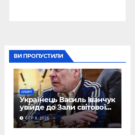
ВИ ПРОПУСТИЛИ
СПОРТ
Українець Василь Іванчук
увійде до Зали світової
шахової слави
СЕР 8, 2026