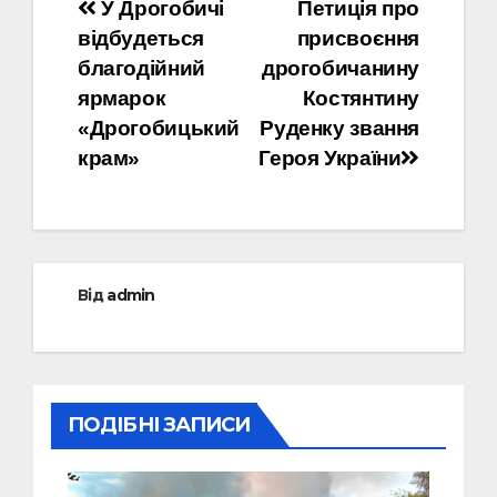
Навігація
У Дрогобичі
Петиція про
відбудеться
присвоєння
записів
благодійний
дрогобичанину
ярмарок
Костянтину
«Дрогобицький
Руденку звання
крам»
Героя України
Від
admin
ПОДІБНІ ЗАПИСИ