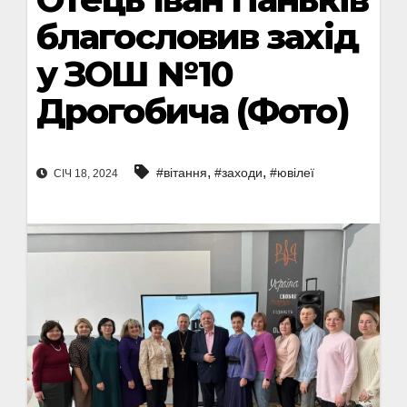
благословив захід
у ЗОШ №10
Дрогобича (Фото)
,
,
#вітання
#заходи
#ювілеї
СІЧ 18, 2024