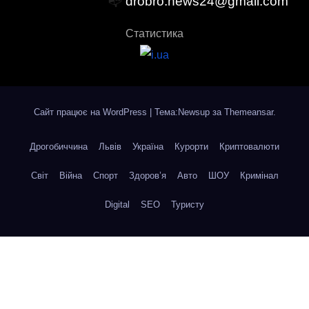
📭
drobro.news24@gmail.com
Статистика
Сайт працює на WordPress
|
Тема:Newsup за
Themeansar
.
Дрогобиччина
Львів
Україна
Курорти
Криптовалюти
Світ
Війна
Спорт
Здоров’я
Авто
ШОУ
Кримінал
Digital
SEO
Туристу