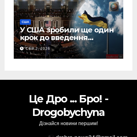
США
У США зробили ще один
крок до введення
“пекельних санкцій”
СЕР 7, 2026
проти Росії
Це Дро ... Бро! -
Drogobychyna
Дізнайся новини першим!