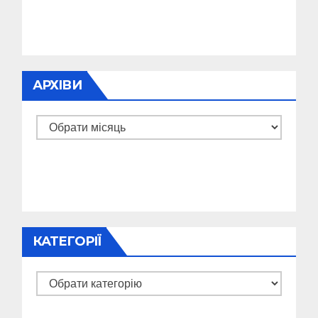
АРХІВИ
Архіви
КАТЕГОРІЇ
Категорії