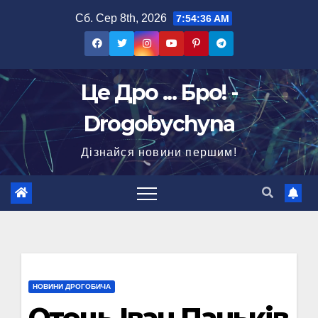
Перейти
Сб. Сер 8th, 2026
7:54:37 AM
до
вмісту
Це Дро ... Бро! -
Drogobychyna
Дізнайся новини першим!
НОВИНИ ДРОГОБИЧА
Отець Іван Паньків