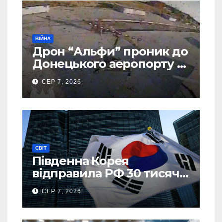
ВІЙНА
Дрон “Альфи” проник до
Донецького аеропорту та
спалив “Шахед” ще до
СЕР 7, 2026
запуску
СВІТ
Південна Корея
відправила РФ 30 тисяч
тонн авіапалива
СЕР 7, 2026