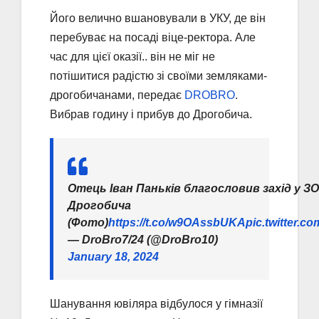
Його велично вшановували в УКУ, де він
перебуває на посаді віце-ректора. Але
час для цієї оказії.. він не міг не
потішитися радістю зі своїми земляками-
дрогобичанами, передає
DROBRO
.
Вибрав годину і прибув до Дрогобича.
Отець Іван Паньків благословив захід у 
Дрогобича
(Фото)
https://t.co/w9OAssbUKA
pic.twitter.
— DroBro7/24 (@DroBro10)
January 18, 2024
Шанування ювіляра відбулося у гімназії