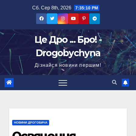
Перейти
Сб. Сер 8th, 2026
7:35:11 PM
до
вмісту
Це Дро ... Бро! -
Drogobychyna
Дізнайся новини першим!
НОВИНИ ДРОГОБИЧА
Освячення