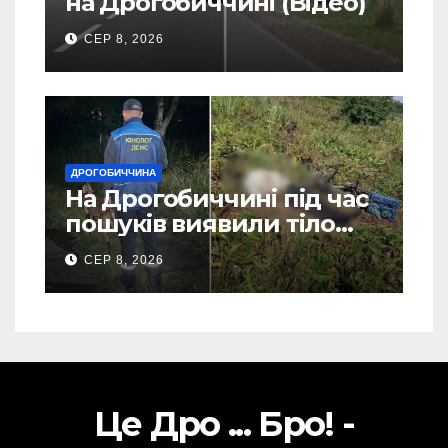
на Дрогобиччині (Відео)
СЕР 8, 2026
ДРОГОБИЧЧИНА
На Дрогобиччині під час
пошуків виявили тіло
зниклого чоловіка (Фото)
СЕР 8, 2026
Це Дро ... Бро! -