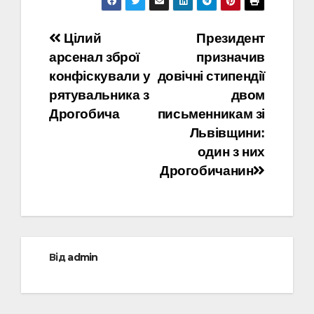
Навігація
Цілий
Президент
арсенал зброї
призначив
записів
конфіскували у
довічні стипендії
рятувальника з
двом
Дрогобича
письменникам зі
Львівщини:
один з них
Дрогобичанин
Від
admin