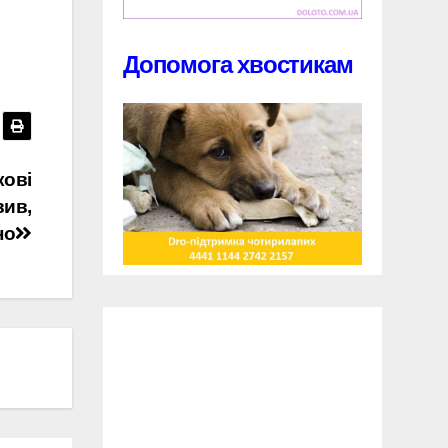
Допомога хвостикам
кові
вив,
но