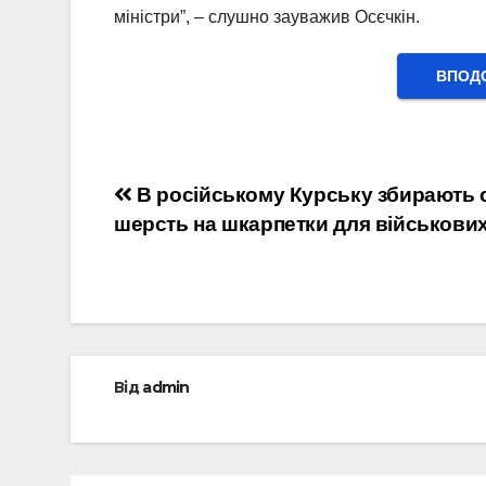
міністри”, – слушно зауважив Осєчкін.
ВПОДО
Навігація
В російському Курську збирають 
шерсть на шкарпетки для військови
записів
Від
admin