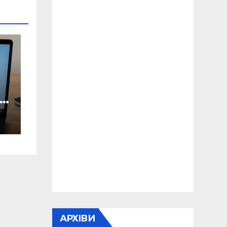
ян
о
АРХІВИ