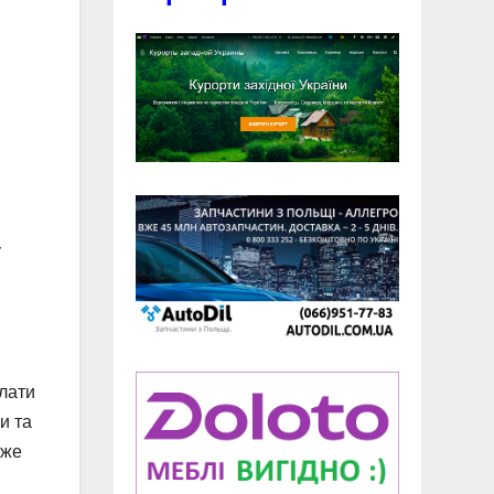
у
плати
и та
уже