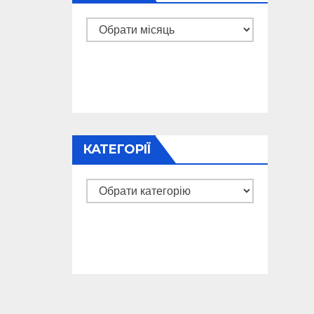
Архіви
КАТЕГОРІЇ
Категорії