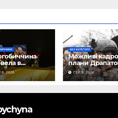
БИЧЧИНА
БЕЗ КАТЕГОРІЇ
огобиччина
Можливі кадро
вела в
плани Драпато
анню земну
Маркусу
 6, 2026
СЕР 5, 2026
огу свого
пророкують
исника – Олега
важливу посад
ського
ЗСУ
obychyna