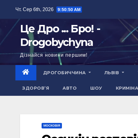
Перейти
Чт. Сер 6th, 2026
9:50:51 AM
до
вмісту
Це Дро ... Бро! -
Drogobychyna
Дізнайся новини першим!
ДРОГОБИЧЧИНА
ЛЬВІВ
ЗДОРОВ’Я
АВТО
ШОУ
КРИМІН
МОСКОВІЯ