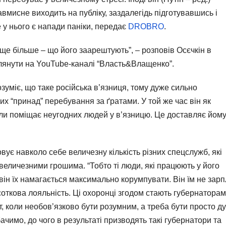
авмисне виходить на публіку, заздалегідь підготувавшись і
 у нього є напади паніки, передає
DROBRO
.
 ще більше – що його заарештують”, – розповів Осєчкін в
янути на YouTube-каналі “Власть&Влащенко”.
зуміє, що таке російська в’язниця, тому дуже сильно
ших “принад” перебування за ґратами. У той же час він як
и поміщає неугодних людей у ​​в’язницю. Це доставляє йом
ує навколо себе величезну кількість різних спецслужб, які
 величезними грошима. “Тобто ті люди, які працюють у його
 він їх намагається максимально корумпувати. Він їм не зар
соткова лояльність. Ці охоронці згодом стають губернаторам
фт, коли необов’язково бути розумним, а треба бути просто д
ачимо, до чого в результаті призводять такі губернатори та