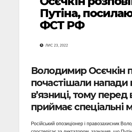
Осєчкін розпові
Путіна, посила
ФСТ РФ
ЛИС 23, 2022
Володимир Осєчкін п
почастішали напади п
в’язниці, тому перед 
приймає спеціальні
Російський опозиціонер і правозахисник Вол
спостерігає за диктатором, зазначив, що Путін 