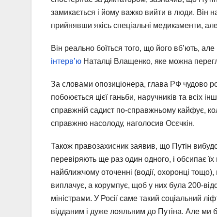
замикається і йому важко вийти в люди. Він н
прийнявши якісь спеціальні медикаменти, але
Він реально боїться того, що його вб’ють, але
інтерв’ю
Наталці Влащенко, яке можна перегл
За словами опозиціонера, глава РФ чудово ро
побоюється цієї ганьби, наручників та всіх ін
справжній садист по-справжньому кайфує, кол
справжню насолоду, наголосив Осєчкін.
Також правозахисник заявив, що Путін вибудов
перевіряють ще раз один одного, і обсипає їх
найближчому оточенні (водії, охоронці тощо),
виплачує, а корумпує, щоб у них була 200-від
міністрами. У Росії саме такий соціальний лі
відданим і дуже лояльним до Путіна. Але ми б