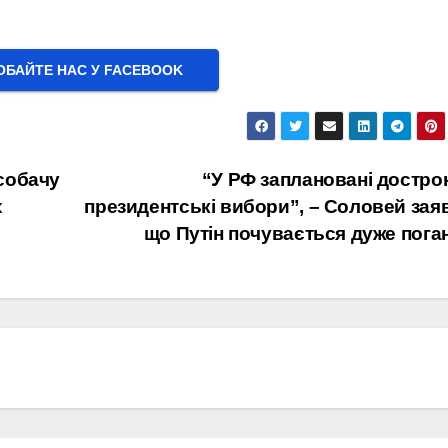
БАЙТЕ НАС У FACEBOOK
собачу
“У РФ заплановані достро
х
президентські вибори”, – Соловей зая
що Путін почувається дуже пога