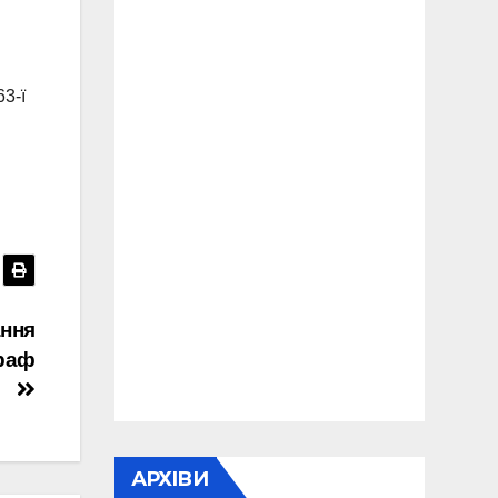
3-ї
ання
траф
АРХІВИ