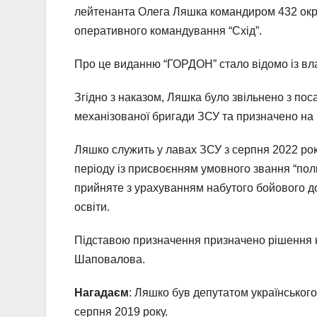
лейтенанта Олега Ляшка командиром 432 окре
оперативного командування “Схід”.
Про це виданню “ГОРДОН” стало відомо із в
Згідно з наказом, Ляшка було звільнено з по
механізованої бригади ЗСУ та призначено на
Ляшко служить у лавах ЗСУ з серпня 2022 рок
періоду із присвоєнням умовного звання “пол
прийняте з урахуванням набутого бойового дос
освіти.
Підставою призначення призначено рішення 
Шаповалова.
Нагадаєм
: Ляшко був депутатом українського
серпня 2019 року.