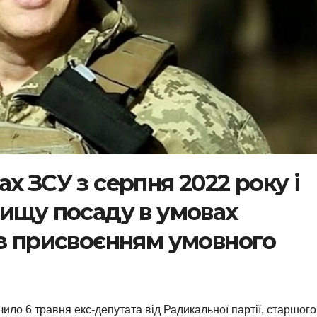
х ЗСУ з серпня 2022 року і
вищу посаду в умовах
із присвоєнням умовного
ло 6 травня екс-депутата від Радикальної партії, старшого