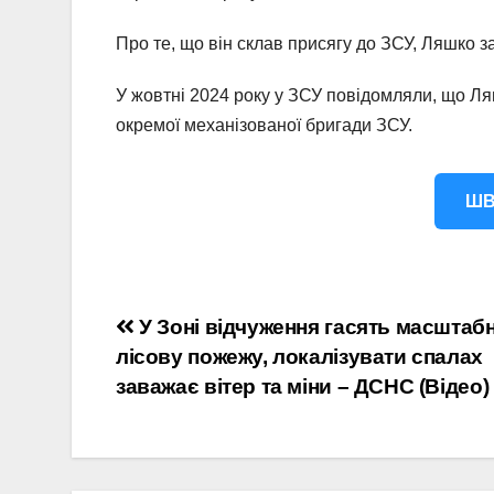
Про те, що він склав присягу до ЗСУ, Ляшко з
У жовтні 2024 року у ЗСУ повідомляли, що Л
окремої механізованої бригади ЗСУ.
ШВ
Навігація
У Зоні відчуження гасять масштаб
лісову пожежу, локалізувати спалах
записів
заважає вітер та міни – ДСНС (Відео)