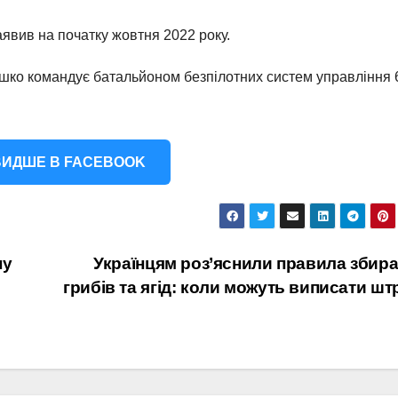
аявив на початку жовтня 2022 року.
яшко командує батальйоном безпілотних систем управління 6
ИДШЕ В FACEBOOK
ну
Українцям роз’яснили правила збир
грибів та ягід: коли можуть виписати ш