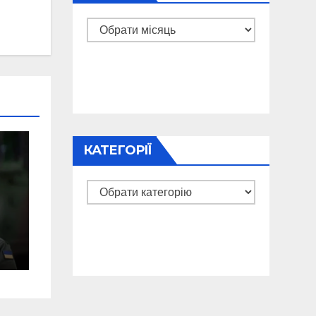
Архіви
КАТЕГОРІЇ
Категорії
я