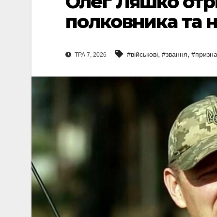
Олег Ляшко отр
полковника та н
,
,
#військові
#звання
#призн
ТРА 7, 2026