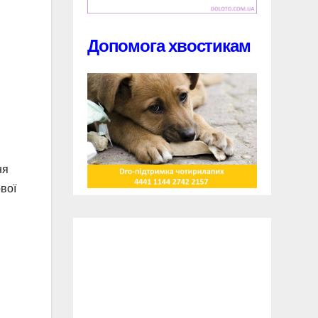
Допомога хвостикам
ня
вої