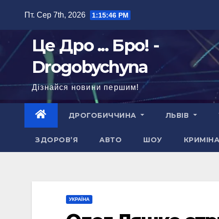
Перейти
Пт. Сер 7th, 2026
1:15:47 PM
до
вмісту
Це Дро ... Бро! -
Drogobychyna
Дізнайся новини першим!
ДРОГОБИЧЧИНА
ЛЬВІВ
ЗДОРОВ’Я
АВТО
ШОУ
КРИМІН
УКРАЇНА