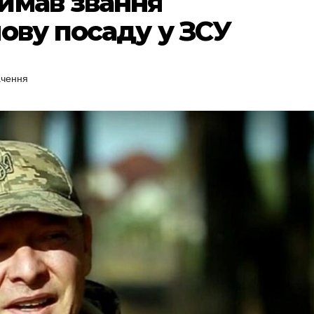
имав звання
ову посаду у ЗСУ
ачення