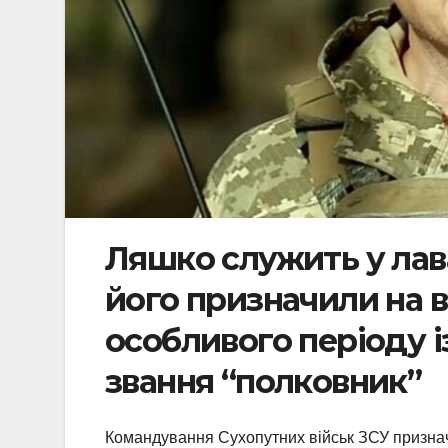
Ляшко служить у лава
його призначили на 
особливого періоду 
звання “полковник”
Командування Сухопутних військ ЗСУ призначи