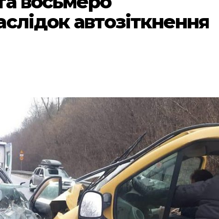
та восьмеро
аслідок автозіткнення