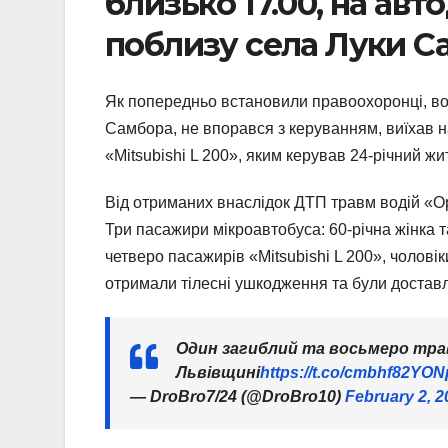
близько 17.00, на ав
поблизу села Луки С
Як попередньо встановили правоохоронці, во
Самбора, не впорався з керуванням, виїхав на
«Mitsubishi L 200», яким керував 24-річний ж
Від отриманих внаслідок ДТП травм водій «Op
Три пасажири мікроавтобуса: 60-річна жінка та
четверо пасажирів «Mitsubishi L 200», чоловіки 
отримали тілесні ушкодження та були доставл
Один загиблий та восьмеро тра
Львівщині
https://t.co/cmbhf82YON
— DroBro7/24 (@DroBro10)
February 2, 2