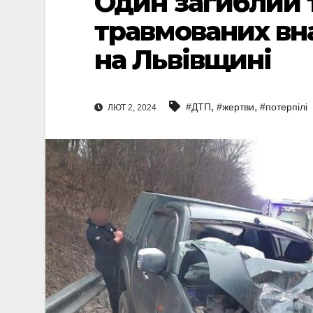
Один загиблий 
травмованих вн
на Львівщині
,
,
#ДТП
#жертви
#потерпілі
ЛЮТ 2, 2024