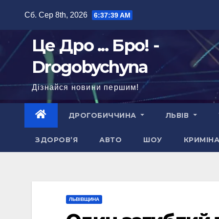
Перейти
Сб. Сер 8th, 2026
6:37:41 AM
до
вмісту
Це Дро ... Бро! -
Drogobychyna
Дізнайся новини першим!
ДРОГОБИЧЧИНА
ЛЬВІВ
ЗДОРОВ’Я
АВТО
ШОУ
КРИМІН
ЛЬВІВЩИНА