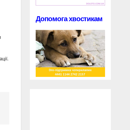
Допомога хвостикам
м
ції.