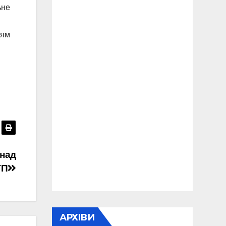
ьне
ням
онад
ТП
АРХІВИ