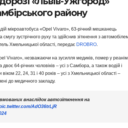
тодорозі «Львів-Ужгород»
амбірського району
дій мікроавтобуса «Opel Vivaro», 63-річний мешканець
 смугу зустрічного руху та здійснив зіткнення з автомобіле
итель Хмельницької області, передає
DROBRO
.
el Vivaro», незважаючи на зусилля медиків, помер у реаніма
 двоє 64-річних чоловіків – усі з Самбора, а також водій і
віком 22, 24, 31 і 40 років – усі з Хмельницької області –
ені до медичного закладу.
вмованих внаслідок автозіткнення на
pic.twitter.com/AdO36trLjR
024