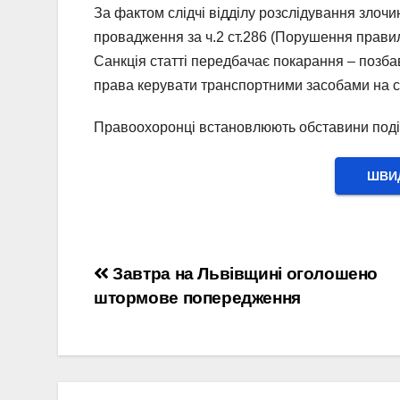
За фактом слідчі відділу розслідування злочи
провадження за ч.2 ст.286 (Порушення правил
Санкція статті передбачає покарання – позба
права керувати транспортними засобами на стр
Правоохоронці встановлюють обставини подіі
ШВИД
Навігація
Завтра на Львівщині оголошено
штормове попередження
записів