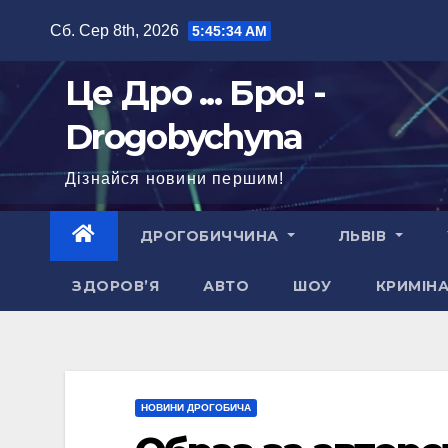
Перейти
Сб. Сер 8th, 2026
5:45:36 AM
до
вмісту
Це Дро ... Бро! -
Drogobychyna
Дізнайся новини першим!
ДРОГОБИЧЧИНА
ЛЬВІВ
ЗДОРОВ’Я
АВТО
ШОУ
КРИМІН
НОВИНИ ДРОГОБИЧА