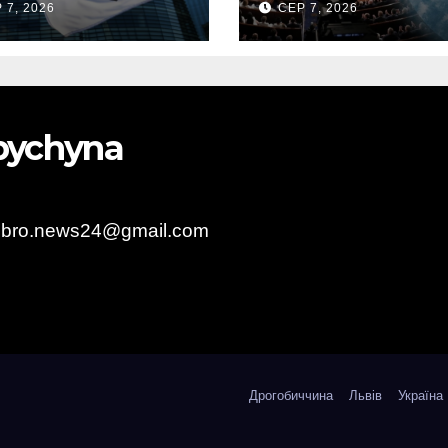
 7, 2026
СЕР 7, 2026
апалива
“пекельних
санкцій” проти
Росії
obychyna
obro.news24@gmail.com
Дрогобиччина
Львів
Україна