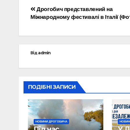
Навігація
Дрогобич представлений на
Міжнародному фестивалі в Італії (Фо
записів
Від
admin
ПОДІБНІ ЗАПИСИ
НОВИНИ ДРОГОБИЧА
НОВИН
Під час
У Д