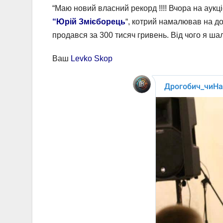
“Маю новий власний рекорд !!!! Вчора на аукц
“Юрій Змієборець
“, котрий намалював на до
продався за 300 тисяч гривень. Від чого я ш
Ваш
Levko Skop