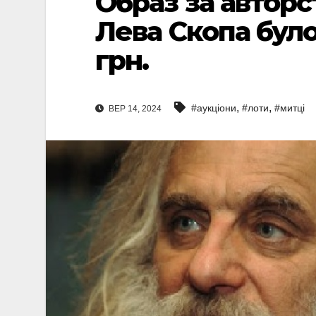
Образ за автор
Лева Скопа було
грн.
,
,
#аукціони
#лоти
#митці
ВЕР 14, 2024