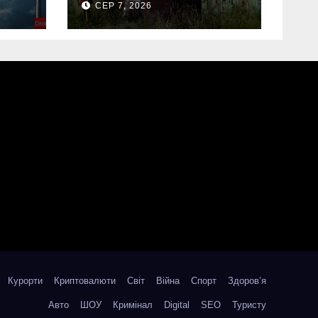
СЕР 7, 2026
Дрогобичі:
“врятовано” 4
гаражі (Відео)
Курорти
Криптовалюти
Світ
Війна
Спорт
Здоров’я
Авто
ШОУ
Кримінал
Digital
SEO
Туристу