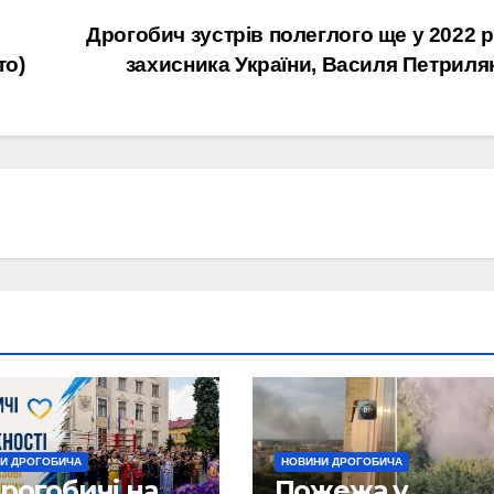
Дрогобич зустрів полеглого ще у 2022 р
то)
захисника України, Василя Петриля
И ДРОГОБИЧА
НОВИНИ ДРОГОБИЧА
рогобичі на
Пожежа у