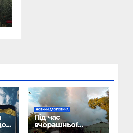
НОВИНИ ДРОГОБИЧА
и
Під час
до
вчорашньої
пожежі у