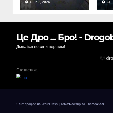
СЕР 7, 2026
СЕР
аеропорту та
аві
спалив “Шахед”
ще до запуску
Це Дро ... Бро! - Drog
Дізнайся новини першим!
📭
dr
Статистика
Сайт працює на WordPress
|
Тема:Newsup за
Themeansar
.