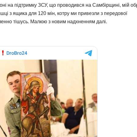
іоні на підтримку ЗСУ, що проводився на Самбірщині, мій об
шці з ящика для 120 мін, котру ми привезли з передової
аленно тішусь. Малюю з новим надхненням далі.