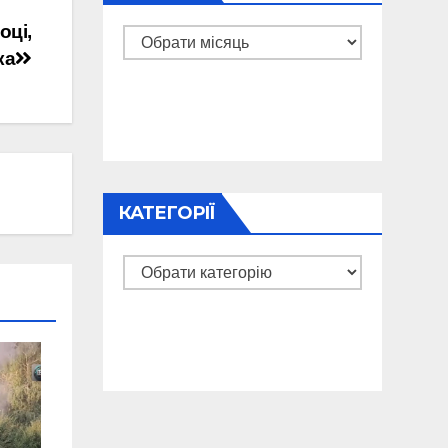
оці,
Архіви
ка
КАТЕГОРІЇ
Категорії