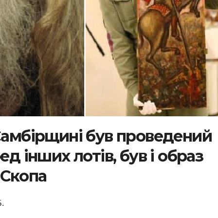
 Самбірщині був проведений
ед інших лотів, був і образ
 Скопа
Б.