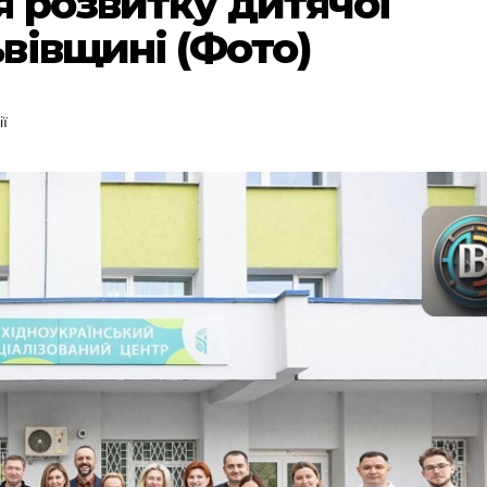
я розвитку дитячої
вівщині (Фото)
ї