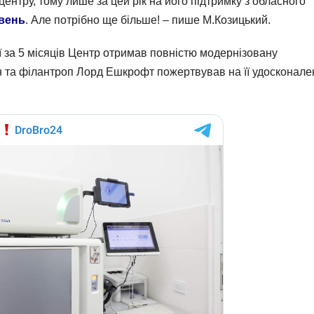
центру, тому лише за цей рік на його підтримку з обласного
ивень
. Але потрібно ще більше! – пише М.Козицький.
 за 5 місяців Центр отримав повністю модернізовану
н та філантроп Лорд Ешкрофт пожертвував на її удосконале