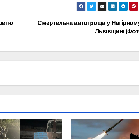
ретю
Смертельна автотроща у Нагірном
Львівщині (Фот