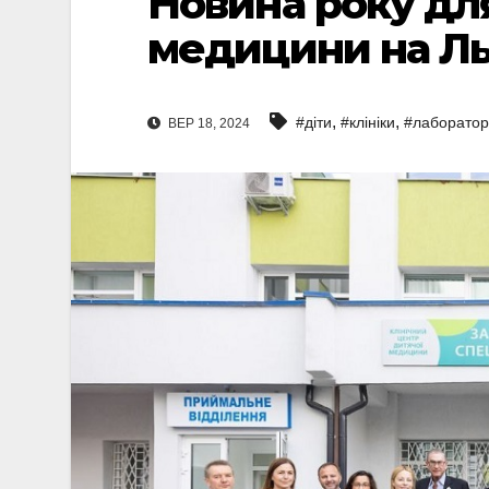
Новина року дл
медицини на Ль
,
,
#діти
#клініки
#лабораторі
ВЕР 18, 2024