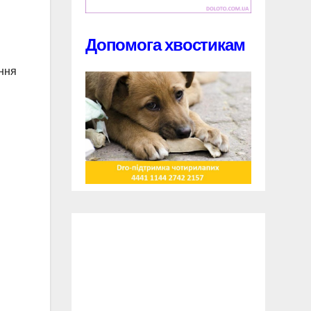
Допомога хвостикам
ння