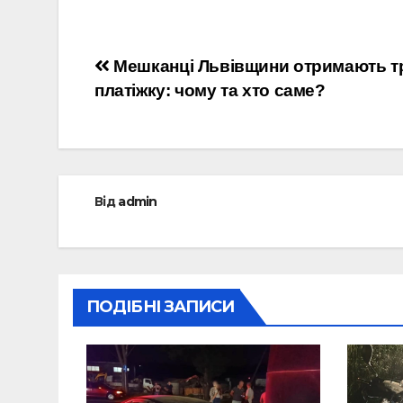
Навігація
Мешканці Львівщини отримають т
платіжку: чому та хто саме?
записів
Від
admin
ПОДІБНІ ЗАПИСИ