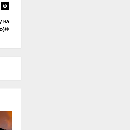
у на
о)