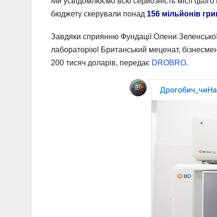
Ми усвідомлюємо всю серйозність місії цього 
бюджету скерували понад
156 мільйонів гр
Завдяки сприянню Фундації Олени Зеленської
лабораторію! Британський меценат, бізнесме
200 тисяч доларів, передає
DROBRO
.