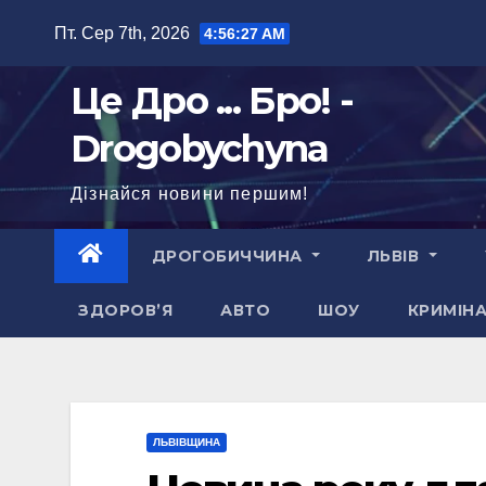
Перейти
Пт. Сер 7th, 2026
4:56:28 AM
до
вмісту
Це Дро ... Бро! -
Drogobychyna
Дізнайся новини першим!
ДРОГОБИЧЧИНА
ЛЬВІВ
ЗДОРОВ’Я
АВТО
ШОУ
КРИМІН
ЛЬВІВЩИНА