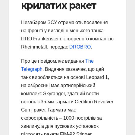
крилатих ракет
Незабаром ЗСУ отримають посилення
на фронті у вигляді німецького танка-
ППО Frankenstein, створеного компанією
Rheinmetall, передає
DROBRO
.
Про це повідомляє видання
The
Telegraph
. Видання зазначає, що цей
танк виробляється на основі Leopard 1,
на озброєнні має артилерійський
комплекс Skyranger, здатний вести
вогонь з 35-мм гармати Oerlikon Revolver
Gun і ракет. Гармата має
скорострільність – 1000 пострілів за
хвилину, а для пускових установок
підходять ракети FIM-92 Stinger.