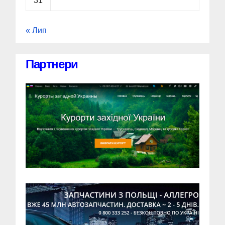
31
« Лип
Партнери