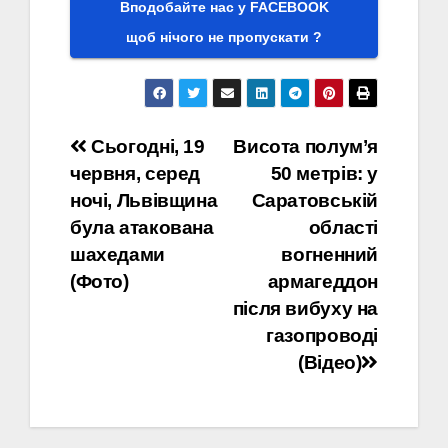
Вподобайте нас у FACEBOOK
щоб нічого не пропускати ?
Навігація
Сьогодні, 19
Висота полум’я
червня, серед
50 метрів: у
записів
ночі, Львівщина
Саратовській
була атакована
області
шахедами
вогненний
(Фото)
армагеддон
після вибуху на
газопроводі
(Відео)