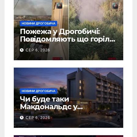
НОВИНИ ДРОГОБИЧА
Пожежа у Дрогобичі:
Повідомляють що горіло
5 гаражів (Відео)
СЕР 6, 2026
НОВИНИ ДРОГОБИЧА
Чи буде таки
Макдональдс у
Дрогобичі? (Фото)
СЕР 6, 2026