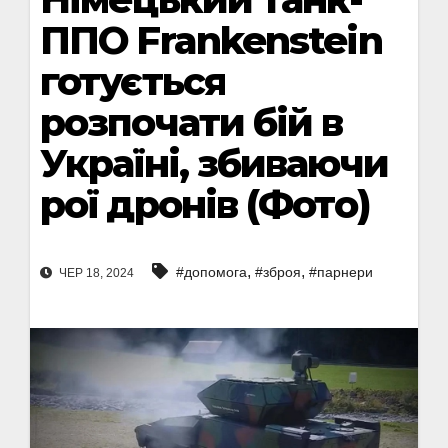
ППО Frankenstein
готується
розпочати бій в
Україні, збиваючи
рої дронів (Фото)
,
,
#допомога
#зброя
#парнери
ЧЕР 18, 2024