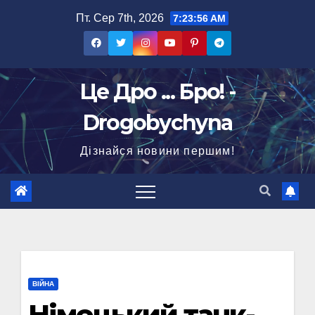
Перейти
Пт. Сер 7th, 2026
7:23:57 AM
до
вмісту
Це Дро ... Бро! -
Drogobychyna
Дізнайся новини першим!
ВІЙНА
Німецький танк-