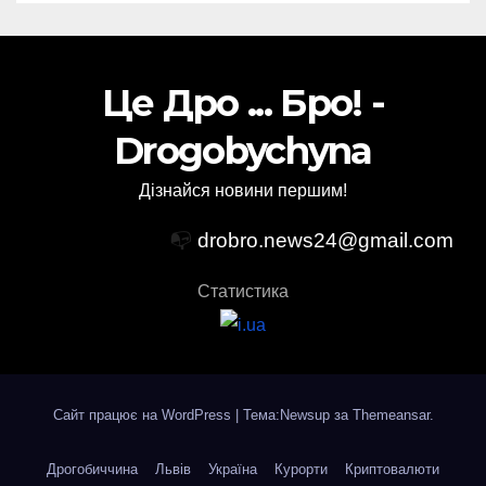
Це Дро ... Бро! -
Drogobychyna
Дізнайся новини першим!
📭
drobro.news24@gmail.com
Статистика
Сайт працює на WordPress
|
Тема:Newsup за
Themeansar
.
Дрогобиччина
Львів
Україна
Курорти
Криптовалюти