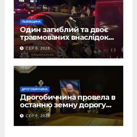
ЛЬВІВЩИНА
Один загиблий та двоє
травмованих внаслідок
ДТП на Самбірщині
СЕР 6, 2026
ДРОГОБИЧЧИНА
Дрогобиччина провела в
останню земну дорогу
свого Захисника – Олега
СЕР 6, 2026
Торського