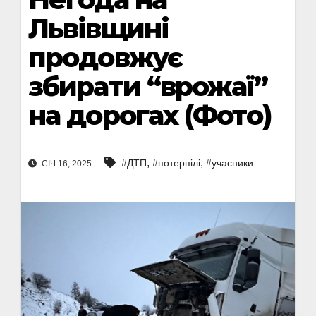
Львівщині
продовжує
збирати “врожаї”
на дорогах (Фото)
,
,
#ДТП
#потерпілі
#учасники
СІЧ 16, 2025