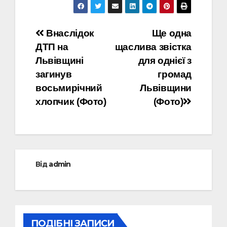
Навігація
Внаслідок
Ще одна
ДТП на
щаслива звістка
записів
Львівщині
для однієї з
загинув
громад
восьмирічний
Львівщини
хлопчик (Фото)
(Фото)
Від
admin
ПОДІБНІ ЗАПИСИ