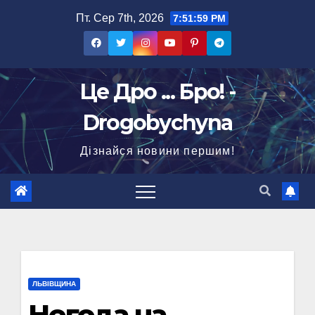
Перейти
Пт. Сер 7th, 2026
7:52:00 PM
до
вмісту
Це Дро ... Бро! -
Drogobychyna
Дізнайся новини першим!
ЛЬВІВЩИНА
Негода на