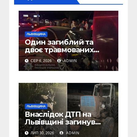
ЛЬВІВЩИНА
Один загиблий та
двоє травмованих
внаслідок ДТП на
СЕР 6, 2026
ADMIN
Самбірщині
ЛЬВІВЩИНА
Внаслідок ДТП на
Львівщині загинув
малолітній водій
ЛИП 30, 2026
ADMIN