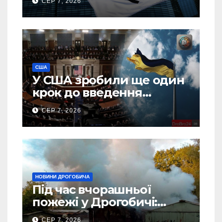
СЕР 7, 2026
США
У США зробили ще один
крок до введення
“пекельних санкцій”
СЕР 7, 2026
проти Росії
НОВИНИ ДРОГОБИЧА
Під час вчорашньої
пожежі у Дрогобичі:
“врятовано” 4 гаражі
СЕР 7, 2026