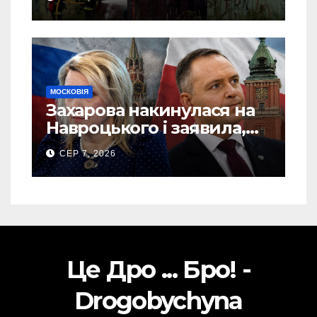
(Відео)
МОСКОВІЯ
Захарова накинулася на
Навроцького і заявила,
що Польща зобов’язана
СЕР 7, 2026
існуванням Сталіну
Це Дро ... Бро! -
Drogobychyna