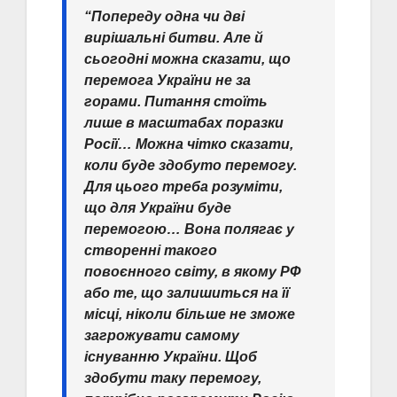
“Попереду одна чи дві
вирішальні битви. Але й
сьогодні можна сказати, що
перемога України не за
горами. Питання стоїть
лише в масштабах поразки
Росії… Можна чітко сказати,
коли буде здобуто перемогу.
Для цього треба розуміти,
що для України буде
перемогою… Вона полягає у
створенні такого
повоєнного світу, в якому РФ
або те, що залишиться на її
місці, ніколи більше не зможе
загрожувати самому
існуванню України. Щоб
здобути таку перемогу,