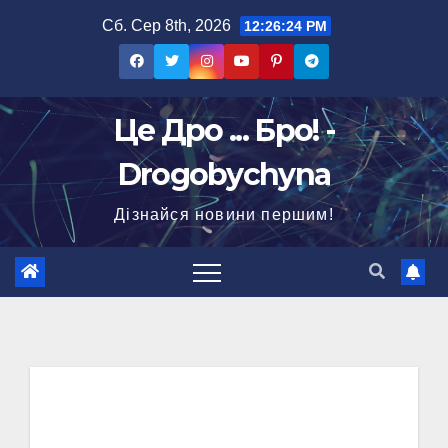
Перейти
Сб. Сер 8th, 2026
12:26:25 PM
до
вмісту
Це Дро ... Бро! -
Drogobychyna
Дізнайся новини першим!