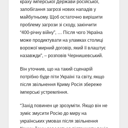
краху імперської Держави російської,
запобігання загрозі нових нападів у
майбутньому. Щоб остаточно вирішити
проблему загрози зі сходу, закінчити
“400-річну війну”, … Після чого Україна
може продиктувати на уламках столиці
ворожої мирний договір, який її влаштує
назавжди”, – розповів Чернишевський.
Він уточнив, що на такий сценарій
потрібно буде піти Україні та світу, якщо
після звільнення Криму Росія збереже
імперські устремління.
“Захід повинен це зрозуміти. Якщо він не
зуміє змусити Росію до миру на
українських умовах після звільнення