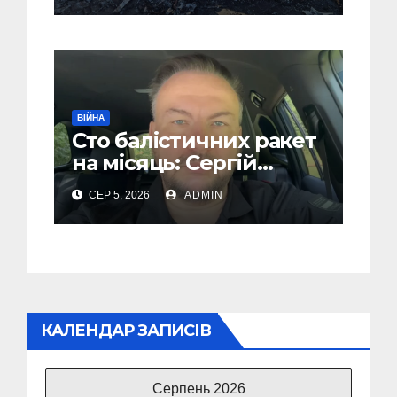
“Упир” – перші
подробиці
ВІЙНА
Сто балістичних ракет
на місяць: Сергій
“Флеш” закликав
СЕР 5, 2026
ADMIN
українців готуватися
до гіршого
КАЛЕНДАР ЗАПИСІВ
Серпень 2026