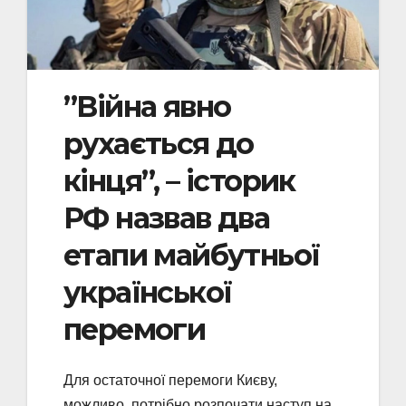
”Війна явно
рухається до
кінця”, – історик
РФ назвав два
етапи майбутньої
української
перемоги
Для остаточної перемоги Києву,
можливо, потрібно розпочати наступ на