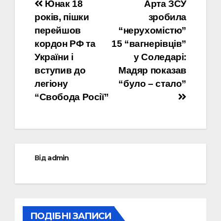
Навігація
Юнак 18
Арта ЗСУ
років, пішки
зробила
записів
перейшов
“нерухомістю”
кордон РФ та
15 “вагнерівців”
України і
у Соледарі:
вступив до
Мадяр показав
легіону
“було – стало”
“Свобода Росії”
Від
admin
ПОДІБНІ ЗАПИСИ