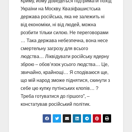
Криму, йому доведеться підтримати похід
України на Москву. Квазіфашистська
держава російська, яка не залежить ні
від економіки, ні від людей, можна
розбити тільки силою. Не переговорами
… Така держава небезпечна, вона несе
смертельну загрозу для всього
людства… Ліквідувати російську ядерну
зброю – обов’язок усього людства… Це,
звичайно, крайнощі… Я сподіваюся ще,
що мій народ зможе піднятися, скинути з
себе цю купку путінських клопів… ?
Треба готуватися до гіршого”, –
констатував російський політик.