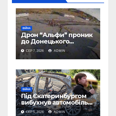
ВІЙНА
Дрон “Альфи” проник
до Донецького
аеропорту та спалив
СЕР 7, 2026
ADMIN
“Шахед” ще до запуску
ВІЙНА
Під Єкатеринбургом
вибухнув автомобіль
голови компанії-
СЕР 5, 2026
ADMIN
виробника дронів