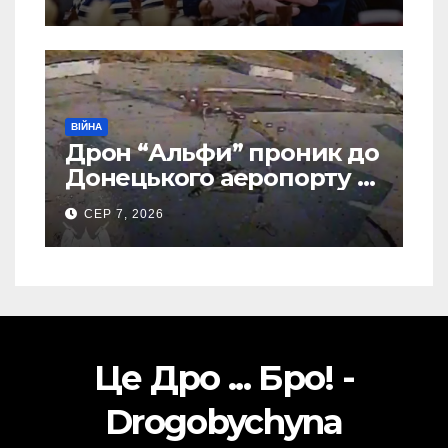
ВІЙНА
Дрон “Альфи” проник до
Донецького аеропорту та
спалив “Шахед” ще до
СЕР 7, 2026
запуску
Це Дро ... Бро! -
Drogobychyna