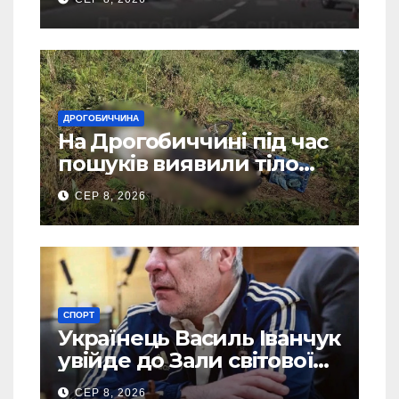
ДРОГОБИЧЧИНА
На Дрогобиччині під час
пошуків виявили тіло
зниклого чоловіка
СЕР 8, 2026
СПОРТ
Українець Василь Іванчук
увійде до Зали світової
шахової слави
СЕР 8, 2026