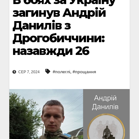
загинув Андрій
Данилів з
Дрогобиччини:
назавжди 26
,
#полеглі
#прощання
СЕР 7, 2024