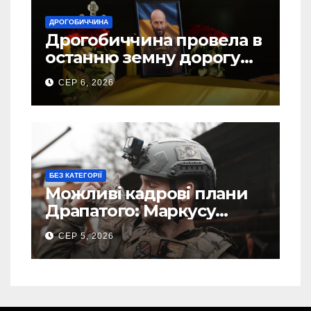
ДРОГОБИЧЧИНА
Дрогобиччина провела в
останню земну дорогу
свого Захисника – Олега
СЕР 6, 2026
Торського
БЕЗ КАТЕГОРІЇ
Можливі кадрові плани
Драпатого: Маркусу
пророкують важливу
СЕР 5, 2026
посаду у ЗСУ