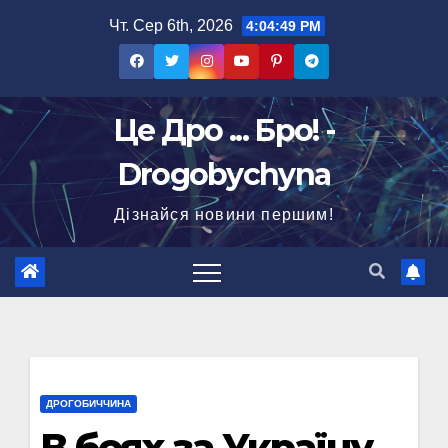
Перейти
Чт. Сер 6th, 2026
4:04:50 PM
до
вмісту
Це Дро ... Бро! -
Drogobychyna
Дізнайся новини першим!
ДРОГОБИЧЧИНА
В боях за Україну