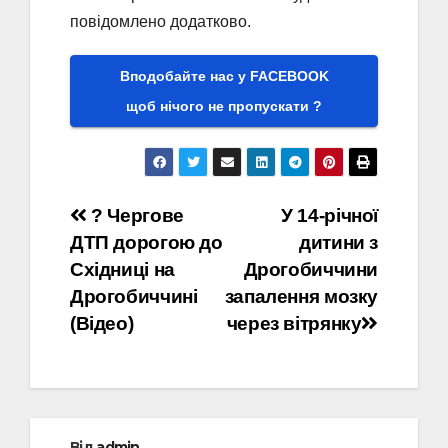
повідомлено додатково.
Вподобайте нас у FACEBOOK
щоб нічого не пропускати ?
Навігація
? Чергове
У 14-річної
ДТП дорогою до
дитини з
записів
Східниці на
Дрогобиччини
Дрогобиччині
запалення мозку
(Відео)
через вітрянку
Від
admin