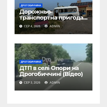
ДРОГОБИЧЧИНА
Дорожньо-
транспортна пригода
у селі Попелі на
СЕР 4, 2026
ADMIN
Дрогобиччині
ДРОГОБИЧЧИНА
ДТП в селі Опори на
Дрогобиччині (Відео)
СЕР 3, 2026
ADMIN