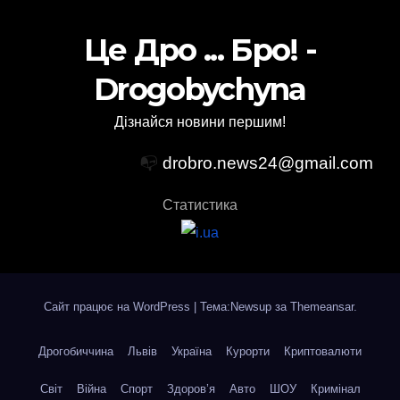
Це Дро ... Бро! -
Drogobychyna
Дізнайся новини першим!
📭
drobro.news24@gmail.com
Статистика
Сайт працює на WordPress
|
Тема:Newsup за
Themeansar
.
Дрогобиччина
Львів
Україна
Курорти
Криптовалюти
Світ
Війна
Спорт
Здоров’я
Авто
ШОУ
Кримінал