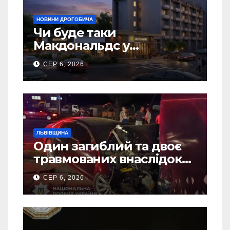
НОВИНИ ДРОГОБИЧА
Чи буде таки
Макдональдс у
Дрогобичі? (Фото)
СЕР 6, 2026
ЛЬВІВЩИНА
Один загиблий та двоє
травмованих внаслідок
ДТП на Самбірщині
СЕР 6, 2026