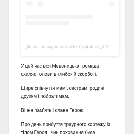
Допис, поширений DroBro (@drobro7_24)
У цей час вся Меденицька громада
схиляє голови в глибокій скорботі.
Щире співчуття мамі, сестрам, родині,
друзям і побратимам.
Вічна пам’ять і слава Герою!
Про день прибуття траурного кортежу із
тілом Героя і чин поховання буде