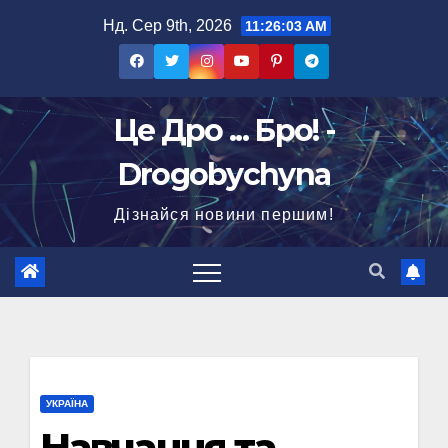
Перейти
Нд. Сер 9th, 2026
11:26:04 AM
до
вмісту
Це Дро ... Бро! -
Drogobychyna
Дізнайся новини першим!
УКРАЇНА
Навчання та