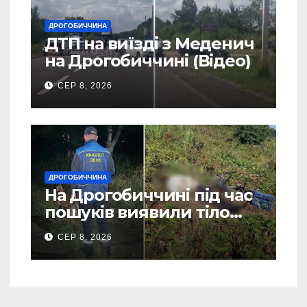
ДРОГОБИЧЧИНА
ДТП на виїзді з Меденич
на Дрогобиччині (Відео)
СЕР 8, 2026
ДРОГОБИЧЧИНА
На Дрогобиччині під час
пошуків виявили тіло
зниклого чоловіка (Фото)
СЕР 8, 2026