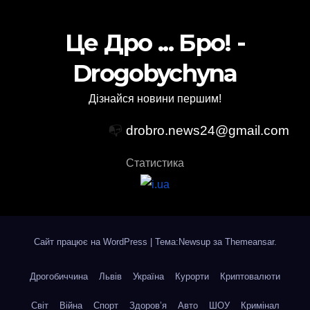
Це Дро ... Бро! -
Drogobychyna
Дізнайся новини першим!
📭
drobro.news24@gmail.com
Статистика
Сайт працює на WordPress
|
Тема:Newsup за
Themeansar
.
Дрогобиччина
Львів
Україна
Курорти
Криптовалюти
Світ
Війна
Спорт
Здоров’я
Авто
ШОУ
Кримінал