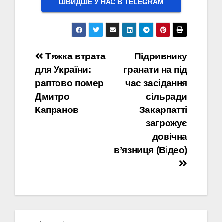
ШВИДШЕ У НАС В ТELEGRAM
Навігація
Тяжка втрата
Підривнику
для України:
гранати на під
записів
раптово помер
час засідання
Дмитро
сільради
Капранов
Закарпатті
загрожує
довічна
в’язниця (Відео)