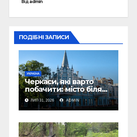
Від
admin
ПОДІБНІ ЗАПИСИ
УКРАЇНА
Черкаси, які варто
побачити: місто біля
Дніпра, зелені парки
ЛИП 31, 2026
ADMIN
та місця з особливою
атмосферою