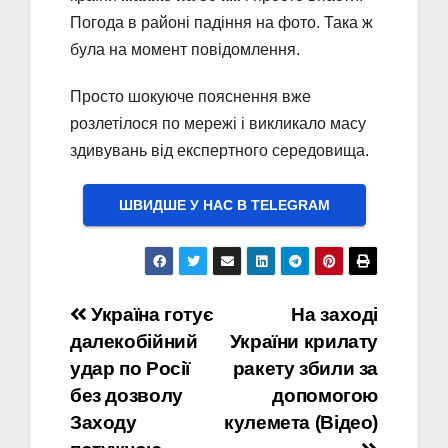
Погода в районі падіння на фото. Така ж
була на момент повідомлення.
Просто шокуюче пояснення вже
розлетілося по мережі і викликало масу
здивувань від експертного середовища.
ШВИДШЕ У НАС В ТELEGRAM
Навігація
Україна готує
На заході
далекобійний
України крилату
записів
удар по Росії
ракету збили за
без дозволу
допомогою
Заходу
кулемета (Відео)