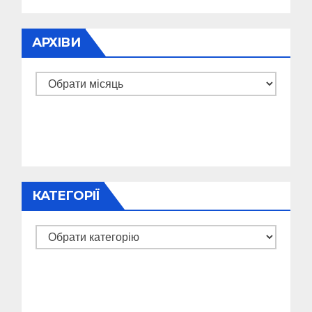
АРХІВИ
Архіви
КАТЕГОРІЇ
Категорії