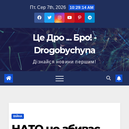
Перейти
Пт. Сер 7th, 2026
10:29:15 AM
до
вмісту
Це Дро ... Бро! -
Drogobychyna
Дізнайся новини першим!
ВІЙНА
НАТО не збиває