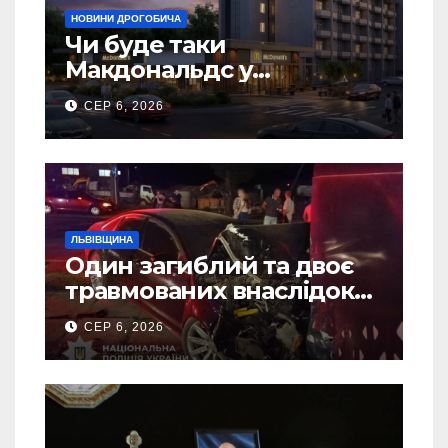
НОВИНИ ДРОГОБИЧА
Чи буде таки
Макдональдс у
Дрогобичі? (Фото)
СЕР 6, 2026
ЛЬВІВЩИНА
Один загиблий та двоє
травмованих внаслідок
ДТП на Самбірщині
СЕР 6, 2026