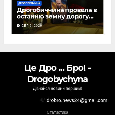
ДРОГОБИЧЧИНА
Дрогобиччина провела в
останню земну дорогу
свого Захисника – Олега
СЕР 6, 2026
Торського
Це Дро ... Бро! -
Drogobychyna
Дізнайся новини першим!
📭
drobro.news24@gmail.com
Статистика