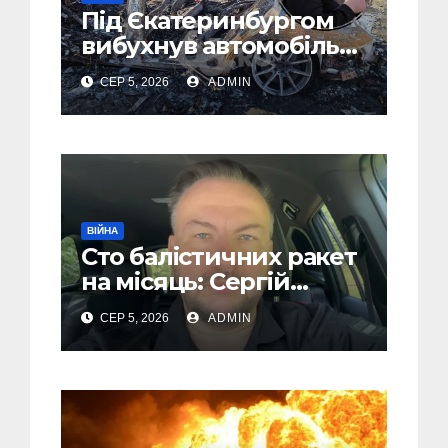
Під Єкатеринбургом
вибухнув автомобіль
голови компанії-
СЕР 5, 2026
ADMIN
виробника дронів
“Упир” – перші
подробиці
ВІЙНА
Сто балістичних ракет
на місяць: Сергій
“Флеш” закликав
СЕР 5, 2026
ADMIN
українців готуватися
до гіршого