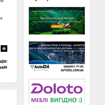
ня
же
ців:
ля