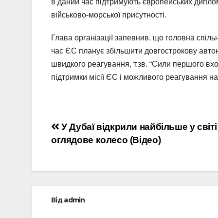
в даний час підтримують європейських диплома
військово-морської присутності.
Глава організації запевнив, що головна спіль
час ЄС планує збільшити довгострокову автон
швидкого реагування, т.зв. “Сили першого вхо
підтримки місії ЄС і можливого реагування на 
Навігація
У Дубаї відкрили найбільше у світі
оглядове колесо (Відео)
записів
Від
admin