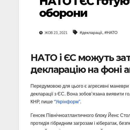
НАТО і ЄС готую
оборони
,
#декларації
#НАТО
ЖОВ 23, 2021
НАТО і ЄС можуть за
декларацію на фоні аг
Передумовою для цього є агресивні маневри Р
декларації з ЄС. Вона зобов’язана виявити го
КНР, пише
“Укрінформ”
.
Генсек Північноатлантичного блоку Йенс Стол
протидія гібридним загрозам і кібератак, безп