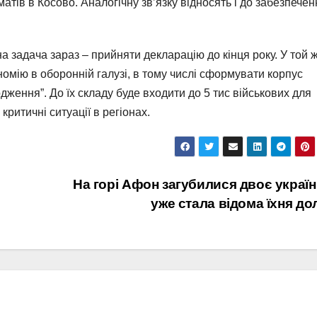
тів в Косово. Аналогічну зв’язку відносять і до забезпечен
на задача зараз – прийняти декларацію до кінця року. У той 
омію в оборонній галузі, в тому числі сформувати корпус
дження”. До їх складу буде входити до 5 тис військових для
критичні ситуації в регіонах.
На горі Афон загубилися двоє україн
уже стала відома їхня до