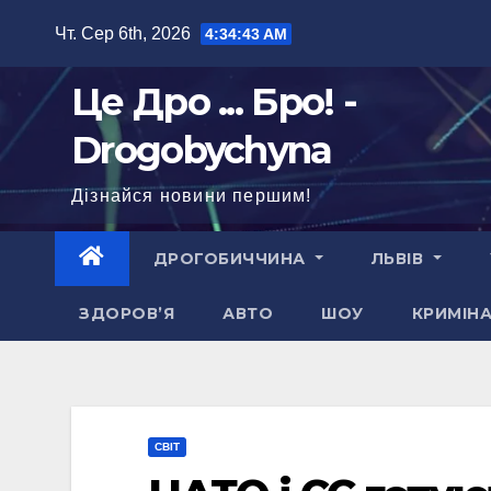
Перейти
Чт. Сер 6th, 2026
4:34:44 AM
до
вмісту
Це Дро ... Бро! -
Drogobychyna
Дізнайся новини першим!
ДРОГОБИЧЧИНА
ЛЬВІВ
ЗДОРОВ’Я
АВТО
ШОУ
КРИМІН
СВІТ