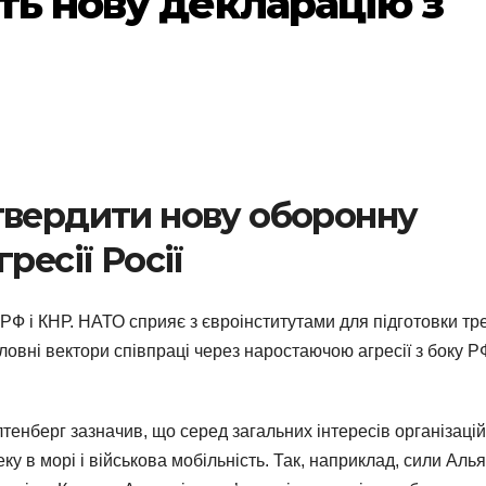
ть нову декларацію з
твердити нову оборонну
ресії Росії
Ф і КНР. НАТО сприяє з євроінститутами для підготовки тре
ловні вектори співпраці через наростаючою агресії з боку РФ
тенберг зазначив, що серед загальних інтересів організацій
еку в морі і військова мобільність. Так, наприклад, сили Аль