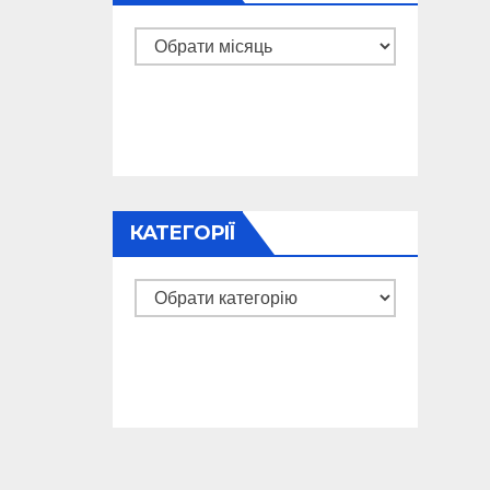
Архіви
КАТЕГОРІЇ
Категорії