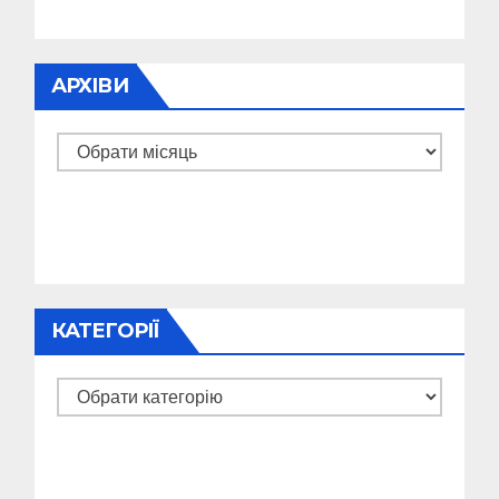
АРХІВИ
Архіви
КАТЕГОРІЇ
Категорії