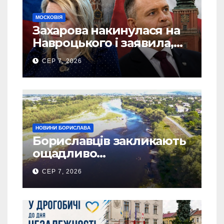
МОСКОВІЯ
Захарова накинулася на
Навроцького і заявила,
що Польща зобов’язана
СЕР 7, 2026
існуванням Сталіну
НОВИНИ БОРИСЛАВА
Бориславців закликають
ощадливо
використовувати воду
СЕР 7, 2026