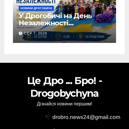
НОВИНИ ДРОГОБИЧА
У Дрогобичі на День
Незалежності
виступатимуть спортивні
СЕР 7, 2026
клубів громадии
Це Дро ... Бро! -
Drogobychyna
Дізнайся новини першим!
📭
drobro.news24@gmail.com