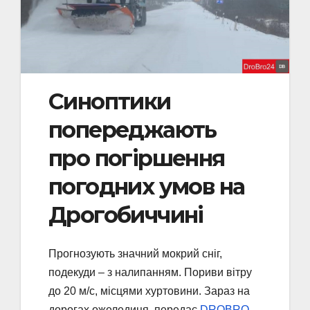
Синоптики
попереджають
про погіршення
погодних умов на
Дрогобиччині
Прогнозують значний мокрий сніг,
подекуди – з налипанням. Пориви вітру
до 20 м/с, місцями хуртовини. Зараз на
дорогах ожеледиця, передає
DROBRO
.