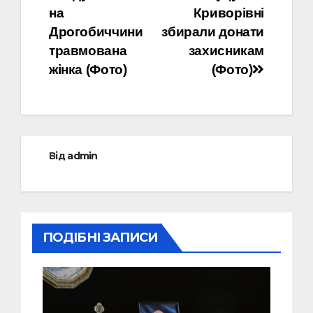
записів
на
Криворівні
Дрогобиччини
збирали донати
травмована
захисникам
жінка (Фото)
(Фото)
Від
admin
ПОДІБНІ ЗАПИСИ