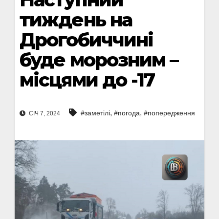
тиждень на
Дрогобиччині
буде морозним –
місцями до -17
,
,
#заметілі
#погода
#попередження
СІЧ 7, 2024