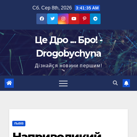
Перейти
Сб. Сер 8th, 2026
3:41:36 AM
до
вмісту
Це Дро ... Бро! -
Drogobychyna
Дізнайся новини першим!
ЛЬВІВ
Напривеликий