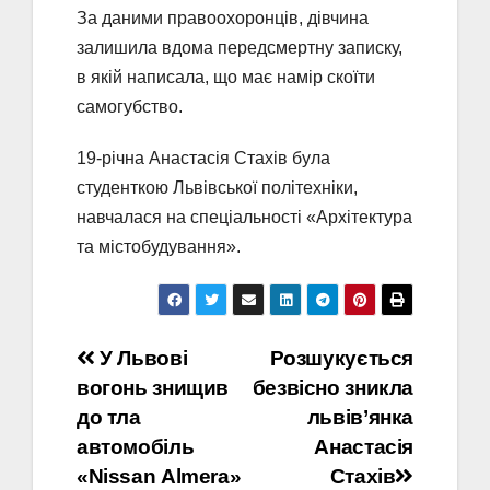
За даними правоохоронців, дівчина
залишила вдома передсмертну записку,
в якій написала, що має намір скоїти
самогубство.
19-річна Анастасія Стахів була
студенткою Львівської політехніки,
навчалася на спеціальності «Архітектура
та містобудування».
Навігація
У Львові
Розшукується
вогонь знищив
безвісно зникла
записів
до тла
львів’янка
автомобіль
Анастасія
«Nissan Аlmera»
Стахів