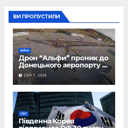
ВИ ПРОПУСТИЛИ
ВІЙНА
Дрон “Альфи” проник до
Донецького аеропорту та
спалив “Шахед” ще до
СЕР 7, 2026
запуску
СВІТ
Південна Корея