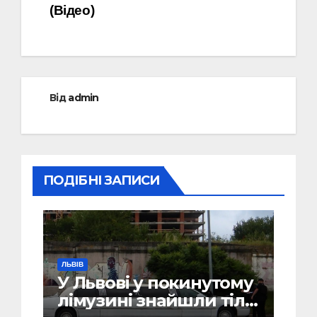
(Відео)
Від
admin
ПОДІБНІ ЗАПИСИ
ЛЬВІВ
У Львові у покинутому
лімузині знайшли тіло