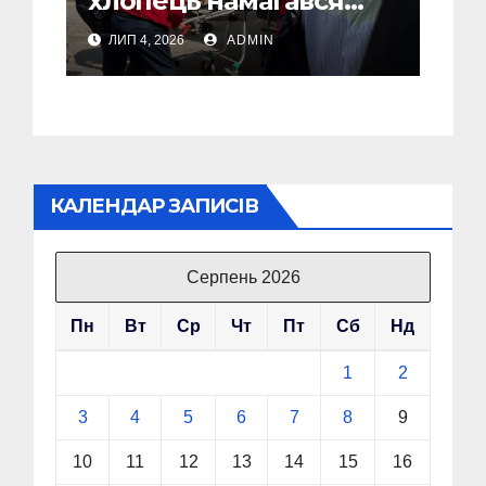
хлопець намагався
вчинити самогубство
ЛИП 4, 2026
ADMIN
КАЛЕНДАР ЗАПИСІВ
Серпень 2026
Пн
Вт
Ср
Чт
Пт
Сб
Нд
1
2
3
4
5
6
7
8
9
10
11
12
13
14
15
16