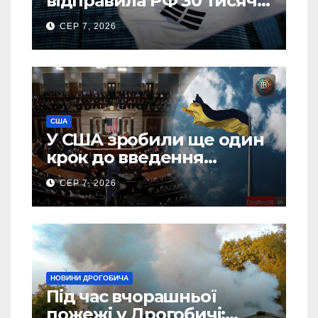
відправила РФ 30 тисяч
тонн авіапалива
СЕР 7, 2026
США
У США зробили ще один
крок до введення
“пекельних санкцій”
СЕР 7, 2026
проти Росії
НОВИНИ ДРОГОБИЧА
Під час вчорашньої
пожежі у Дрогобичі: