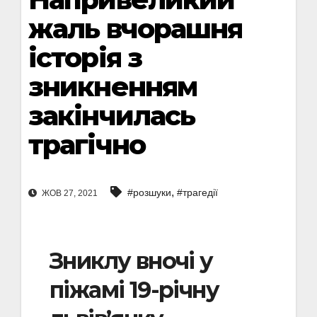
жаль вчорашня
історія з
зникненням
закінчилась
трагічно
,
#розшуки
#трагедії
ЖОВ 27, 2021
Зниклу вночі у
піжамі 19-річну