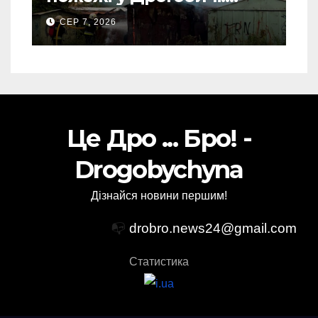
“врятовано” 4 гаражі
СЕР 7, 2026
(Відео)
Це Дро ... Бро! -
Drogobychyna
Дізнайся новини першим!
📭
drobro.news24@gmail.com
Статистика