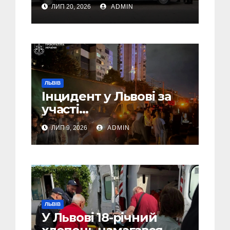
46-річного чоловіка
ЛИП 20, 2026
ADMIN
ЛЬВІВ
Інцидент у Львові за
участі
військовослужбовців,
ЛИП 9, 2026
ADMIN
поліції та цивільних:
розпочато
розслідування (Фото,
Відео)
ЛЬВІВ
У Львові 18-річний