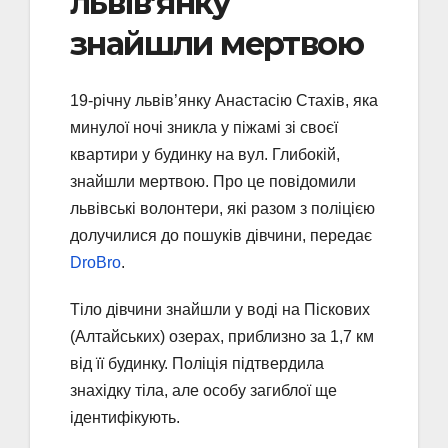
львів’янку
знайшли мертвою
19-річну львів’янку Анастасію Стахів, яка
минулої ночі зникла у піжамі зі своєї
квартири у будинку на вул. Глибокій,
знайшли мертвою. Про це повідомили
львівські волонтери, які разом з поліцією
долучилися до пошуків дівчини, передає
DroBro
.
Тіло дівчини знайшли у воді на Піскових
(Алтайських) озерах, приблизно за 1,7 км
від її будинку. Поліція підтвердила
знахідку тіла, але особу загиблої ще
ідентифікують.