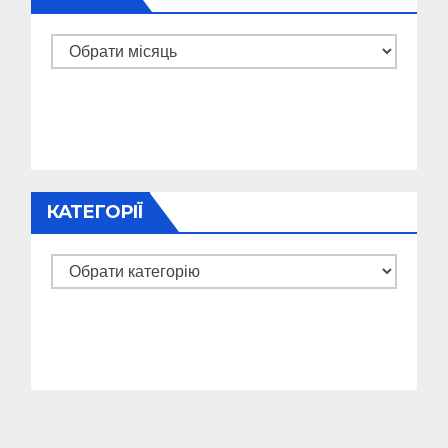
Архіви
КАТЕГОРІЇ
Категорії