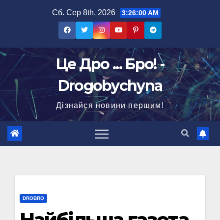
Перейти
Сб. Сер 8th, 2026
3:26:00 AM
до
вмісту
Це Дро ... Бро! -
Drogobychyna
Дізнайся новини першим!
DROBRO
Найбільша газета