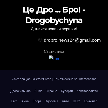
Це Дро ... Бро! -
Drogobychyna
Дізнайся новини першим!
📭
drobro.news24@gmail.com
Статистика
Сайт працює на WordPress
|
Тема:Newsup за
Themeansar
.
Дрогобиччина
Львів
Україна
Курорти
Криптовалюти
Світ
Війна
Спорт
Здоров’я
Авто
ШОУ
Кримінал