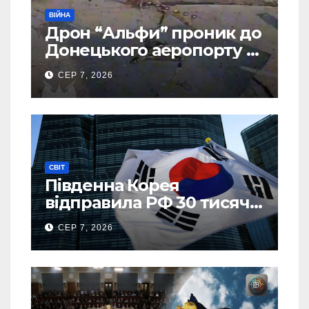
ВІЙНА
Дрон “Альфи” проник до
Донецького аеропорту та
спалив “Шахед” ще до
СЕР 7, 2026
запуску
СВІТ
Південна Корея
відправила РФ 30 тисяч
тонн авіапалива
СЕР 7, 2026