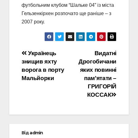
футбольним клубом “Шальке 04” із міста
Гельзенкірхен розпочато ще раніше – з
2007 року.
Навігація
Українець
Видатні
знищив яхту
Дрогобичани
записів
ворога в порту
яких повинні
Мальйорки
пам’ятати –
ГРИГОРІЙ
КОССАК
Від
admin