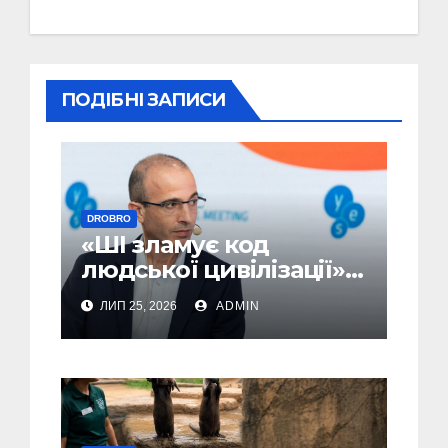
ПОДІБНІ ЗАПИСИ
DROBRO
«ШІ зламує код
людської цивілізації» –
Юваль Ной Харарі
ЛИП 25, 2026
ADMIN
(Відео)