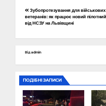
Навігація
Зубопротезування для військових
ветеранів: як працює новий пілотний
записів
від НСЗУ на Львівщині
Від
admin
ПОДІБНІ ЗАПИСИ