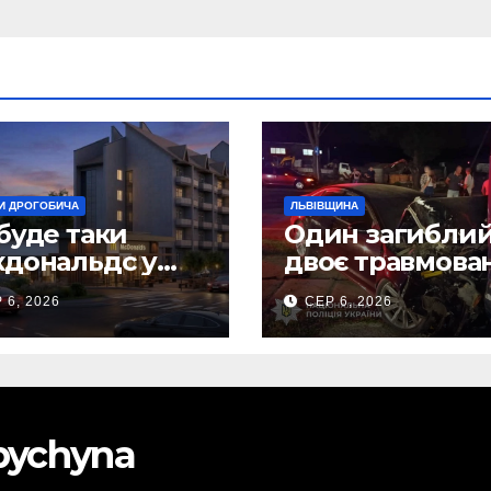
И ДРОГОБИЧА
ЛЬВІВЩИНА
буде таки
Один загиблий
дональдс у
двоє травмова
гобичі? (Фото)
внаслідок ДТП 
 6, 2026
СЕР 6, 2026
Самбірщині
obychyna