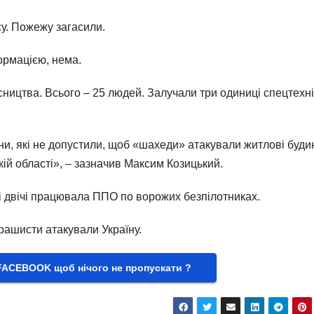
у. Пожежу загасили.
ормацією, нема.
ництва. Всього – 25 людей. Залучали три одиниці спецтехні
и, які не допустили, щоб «шахеди» атакували житлові буди
кій області», – зазначив Максим Козицький.
і двічі працювала ППО по ворожих безпілотниках.
рашисти атакували Україну.
FACEBOOK щоб нічого не пропускати ?