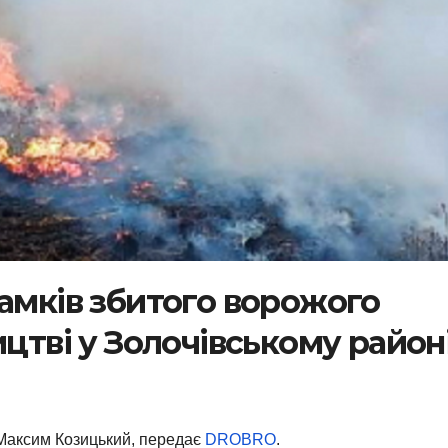
ламків збитого ворожого
ицтві у Золочівському район
Максим Козицький, передає
DROBRO
.