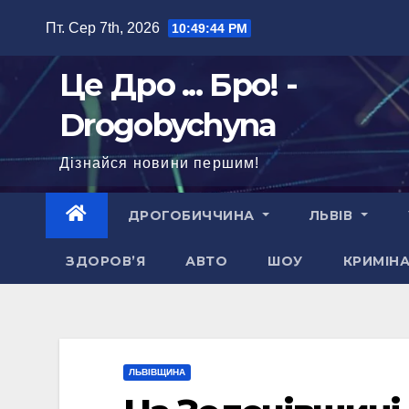
Перейти
Пт. Сер 7th, 2026
10:49:45 PM
до
вмісту
Це Дро ... Бро! -
Drogobychyna
Дізнайся новини першим!
ДРОГОБИЧЧИНА
ЛЬВІВ
ЗДОРОВ’Я
АВТО
ШОУ
КРИМІН
ЛЬВІВЩИНА