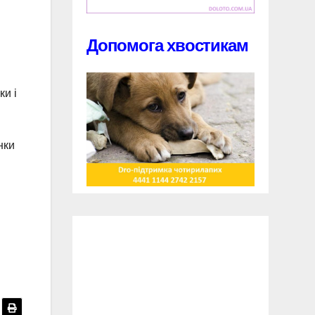
Допомога хвостикам
ки і
нки