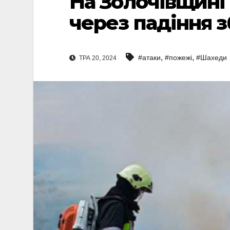
На Золочівщині
через падіння 
,
,
#атаки
#пожежі
#Шахеди
ТРА 20, 2024