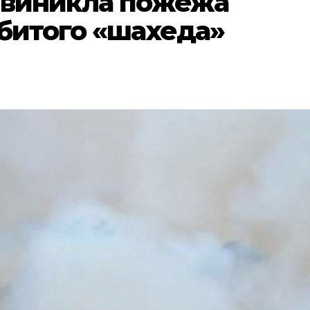
 виникла пожежа
збитого «шахеда»