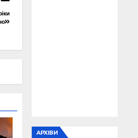
фіки
цю
АРХІВИ