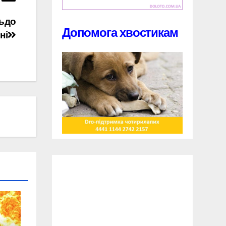
льдо
Допомога хвостикам
ні