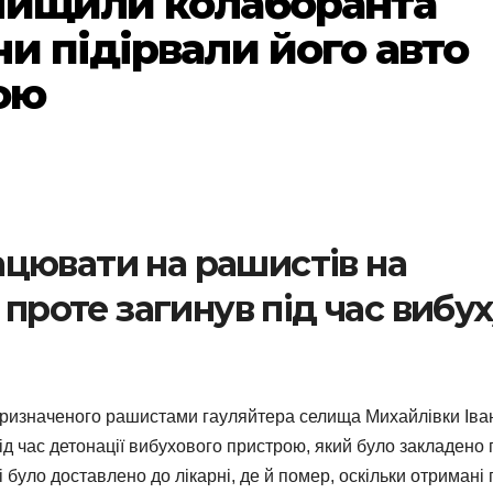
нищили колаборанта
и підірвали його авто
ою
цювати на рашистів на
 проте загинув під час вибу
о призначеного рашистами гауляйтера селища Михайлівки Іва
ід час детонації вибухового пристрою, який було закладено 
 було доставлено до лікарні, де й помер, оскільки отримані 