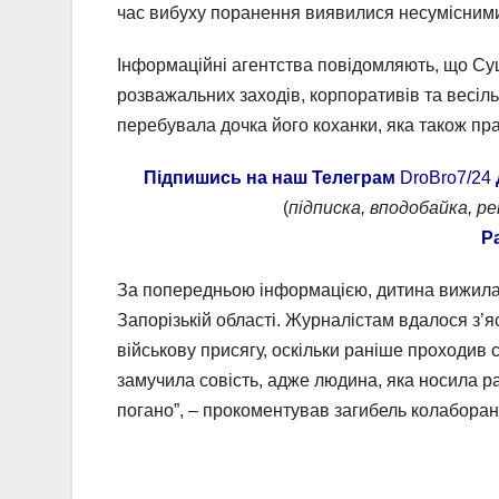
час вибуху поранення виявилися несумісними
Інформаційні агентства повідомляють, що Су
розважальних заходів, корпоративів та весіл
перебувала дочка його коханки, яка також пр
Підпишись на наш Телеграм
DroBro7/24
(
підписка, вподобайка, р
Р
За попередньою інформацією, дитина вижила.
Запорізькій області. Журналістам вдалося з’
військову присягу, оскільки раніше проходив
замучила совість, адже людина, яка носила р
погано”, – прокоментував загибель колаборан