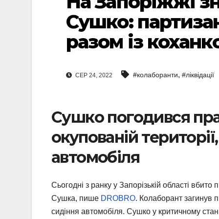
На Запоріжжі з
Сушко: партизан
разом із коханк
,
#колаборанти
#ліквідації
СЕР 24, 2022
Сушко погодився пра
окупованій території,
автомобіля
Сьогодні з ранку у Запорізькій області вбит
Сушка, пише
DROBRO
. Колаборант загинув п
сидіння автомобіля. Сушко у критичному стані