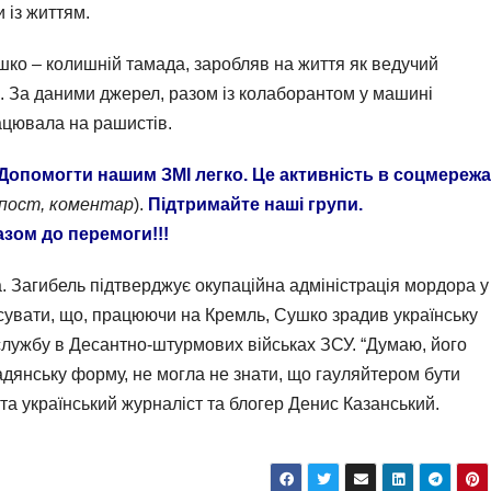
 із життям.
шко – колишній тамада, заробляв на життя як ведучий
ь. За даними джерел, разом із колаборантом у машині
ацювала на рашистів.
Допомогти нашим ЗМІ легко. Це активність в соцмережа
епост, коментар
).
Підтримайте наші групи.
азом до перемоги!!!
 Загибель підтверджує окупаційна адміністрація мордора у
ясувати, що, працюючи на Кремль, Сушко зрадив українську
 службу в Десантно-штурмових військах ЗСУ. “Думаю, його
адянську форму, не могла не знати, що гауляйтером бути
та український журналіст та блогер Денис Казанський.