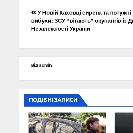
Навігація
У Новій Каховці сирена та потужні
вибухи: ЗСУ “вітають” окупантів із 
записів
Незалежності України
Від
admin
ПОДІБНІ ЗАПИСИ