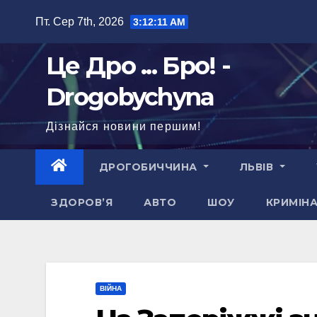
Перейти
Пт. Сер 7th, 2026
3:12:12 AM
до
вмісту
Це Дро ... Бро! -
Drogobychyna
Дізнайся новини першим!
ДРОГОБИЧЧИНА
ЛЬВІВ
ЗДОРОВ’Я
АВТО
ШОУ
КРИМІН
ВІЙНА