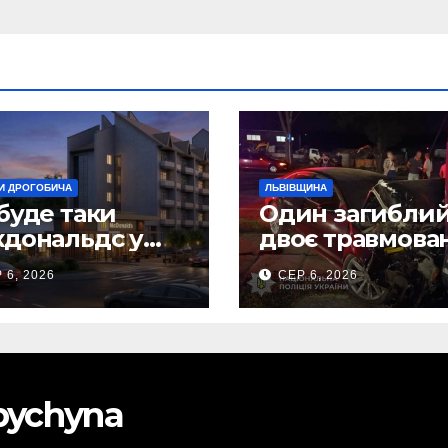
И ДРОГОБИЧА
ЛЬВІВЩИНА
буде таки
Один загиблий
дональдс у
двоє травмова
гобичі? (Фото)
внаслідок ДТП 
 6, 2026
СЕР 6, 2026
Самбірщині
obychyna