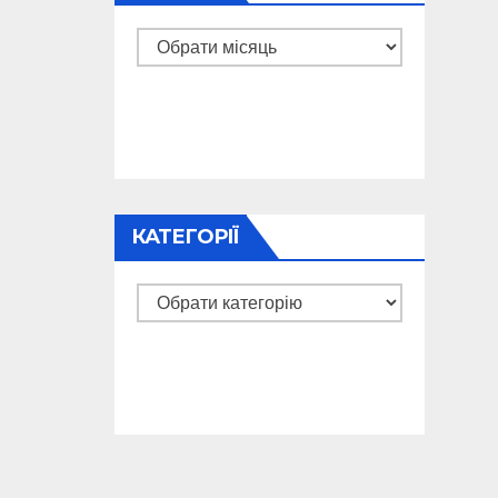
Архіви
КАТЕГОРІЇ
Категорії