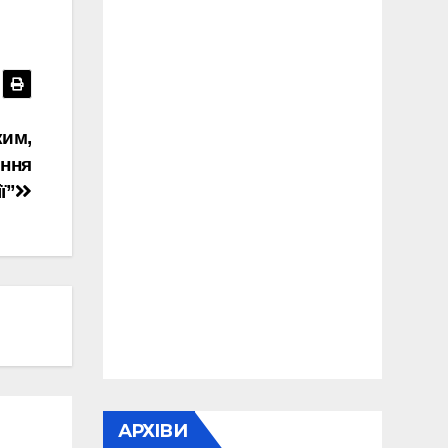
ким,
ння
ї”
АРХІВИ