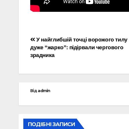
Навігація
У найглибшій точці ворожого тилу
дуже “жарко”: підірвали чергового
записів
зрадника
Від
admin
ПОДІБНІ ЗАПИСИ