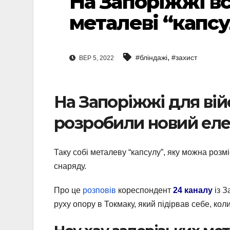
На Запоріжжі в
металеві “капс
,
#бліндажі
#захист
ВЕР 5, 2022
На Запоріжжі для ві
розробили новий еле
Таку собі металеву “капсулу”, яку можна розм
снаряду.
Про це
розповів
кореспондент
24 каналу
із З
руху опору в Токмаку, який підірвав себе, к