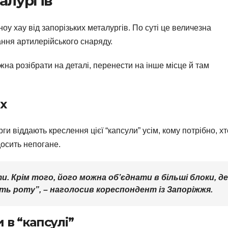
алургів
оу хау від запорізьких металургів. По суті це величезна
ання артилерійського снаряду.
жна розібрати на деталі, перенести на інше місце й там
х
и віддають креслення цієї “капсули” усім, кому потрібно, хт
досить непогане.
. Крім того, його можна об’єднати в більші блоки, де
ть роту”, – наголосив кореспондент із Запоріжжя.
в “капсулі”