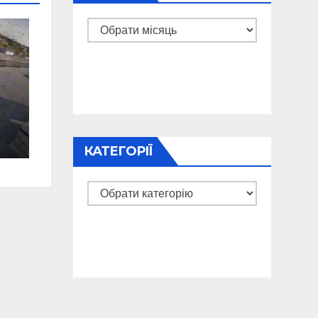
Архіви
КАТЕГОРІЇ
Категорії