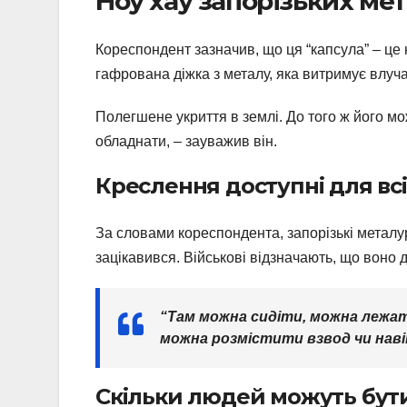
Ноу хау запорізьких мет
Кореспондент зазначив, що ця “капсула” – це н
гафрована діжка з металу, яка витримує влуч
Полегшене укриття в землі. До того ж його мо
обладнати, – зауважив він.
Креслення доступні для всі
За словами кореспондента, запорізькі металург
зацікавився. Військові відзначають, що воно 
“Там можна сидіти, можна лежати
можна розмістити взвод чи наві
Скільки людей можуть бути 