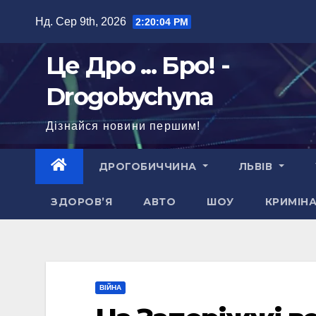
Перейти
Нд. Сер 9th, 2026
2:20:05 PM
до
вмісту
Це Дро ... Бро! -
Drogobychyna
Дізнайся новини першим!
ДРОГОБИЧЧИНА
ЛЬВІВ
ЗДОРОВ’Я
АВТО
ШОУ
КРИМІН
ВІЙНА