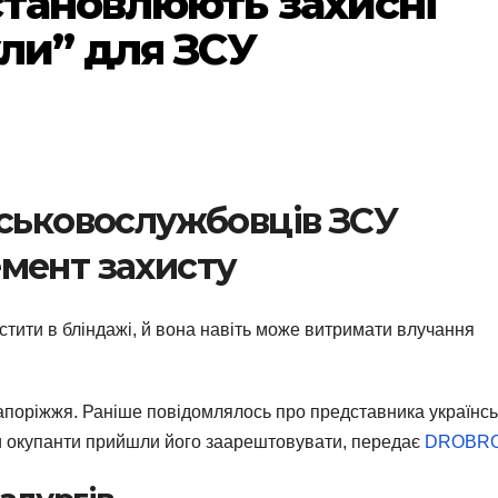
становлюють захисні
ули” для ЗСУ
йськовослужбовців ЗСУ
мент захисту
істити в бліндажі, й вона навіть може витримати влучання
апоріжжя. Раніше повідомлялось про представника українсь
оли окупанти прийшли його заарештовувати, передає
DROBR