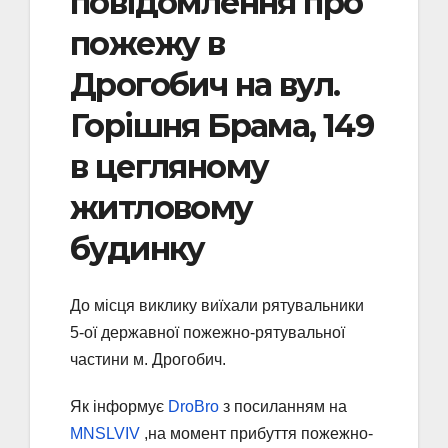
повідомлення про
пожежу в
Дрогобич на вул.
Горішня Брама, 149
в цегляному
житловому
будинку
До місця виклику виїхали рятувальники
5-ої державної пожежно-рятувальної
частини м. Дрогобич.
Як інформує
DroBro
з посиланням на
MNSLVIV
,на момент прибуття пожежно-