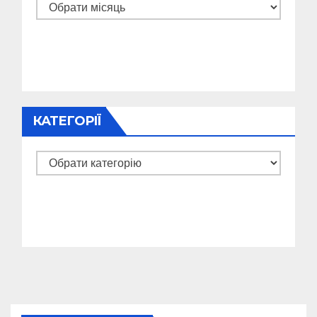
Архіви
КАТЕГОРІЇ
Категорії