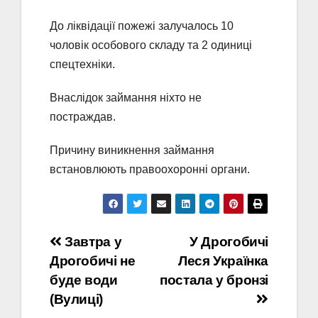
До ліквідації пожежі залучалось 10
чоловік особового складу та 2 одиниці
спецтехніки.
Внаслідок займання ніхто не
постраждав.
Причину виникнення займання
встановлюють правоохоронні органи.
Навігація
Завтра у
У Дрогобичі
Дрогобичі не
Леся Українка
записів
буде води
постала у бронзі
(Вулиці)