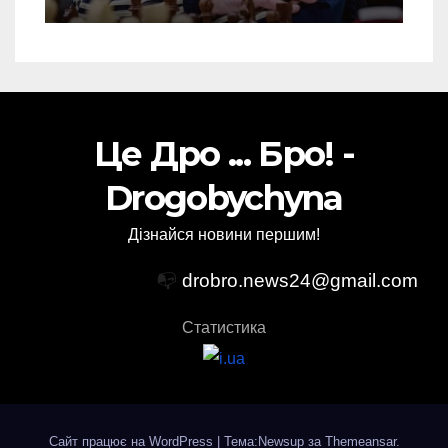
Це Дро ... Бро! -
Drogobychyna
Дізнайся новини першим!
📭
drobro.news24@gmail.com
Статистика
Сайт працює на WordPress
|
Тема:Newsup за
Themeansar
.