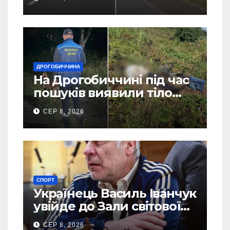
ДРОГОБИЧЧИНА
На Дрогобиччині під час
пошуків виявили тіло
зниклого чоловіка (Фото)
СЕР 8, 2026
СПОРТ
Українець Василь Іванчук
увійде до Зали світової
шахової слави
СЕР 8, 2026