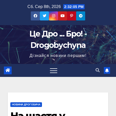
Перейти
Сб. Сер 8th, 2026
2:32:06 PM
до
вмісту
Це Дро ... Бро! -
Drogobychyna
Дізнайся новини першим!
НОВИНИ ДРОГОБИЧА
На щастя у