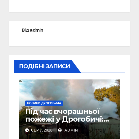
Від
admin
ПОДІБНІ ЗАПИСИ
НОВИНИ ДРОГОБИЧА
Під час вчорашньої
пожежі у Дрогобичі:
“врятовано” 4 гаражі
СЕР 7, 2026
ADMIN
(Відео)