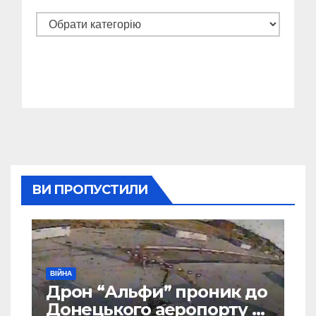
Категорії
ВИ ПРОПУСТИЛИ
ВІЙНА
Дрон “Альфи” проник до
Донецького аеропорту та