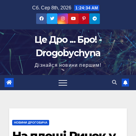
Перейти
Сб. Сер 8th, 2026
1:24:35 AM
до
вмісту
Це Дро ... Бро! -
Drogobychyna
Дізнайся новини першим!
НОВИНИ ДРОГОБИЧА
На площі Ринок у