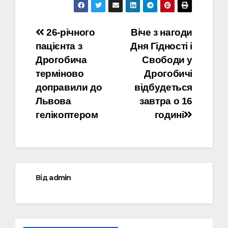
Навігація
26-річного
Віче з нагоди
пацієнта з
Дня Гідності і
записів
Дрогобича
Свободи у
терміново
Дрогобичі
доправили до
відбудеться
Львова
завтра о 16
гелікоптером
годині
Від
admin