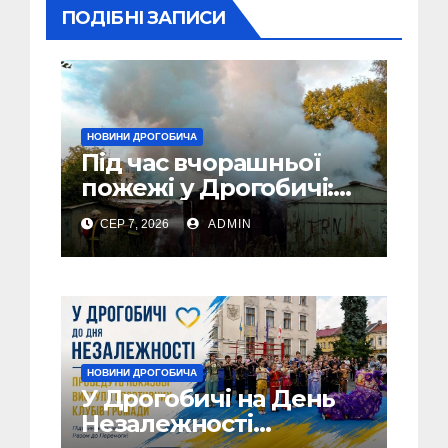
ПОДІБНІ ЗАПИСИ
НОВИНИ ДРОГОБИЧА
Під час вчорашньої
пожежі у Дрогобичі:
“врятовано” 4 гаражі
СЕР 7, 2026
ADMIN
(Відео)
НОВИНИ ДРОГОБИЧА
У Дрогобичі на День
Незалежності