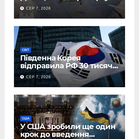
спалив “Шахед” ще до
СЕР 7, 2026
запуску
СВІТ
Південна Корея
відправила РФ 30 тисяч
тонн авіапалива
СЕР 7, 2026
США
У США зробили ще один
крок до введення