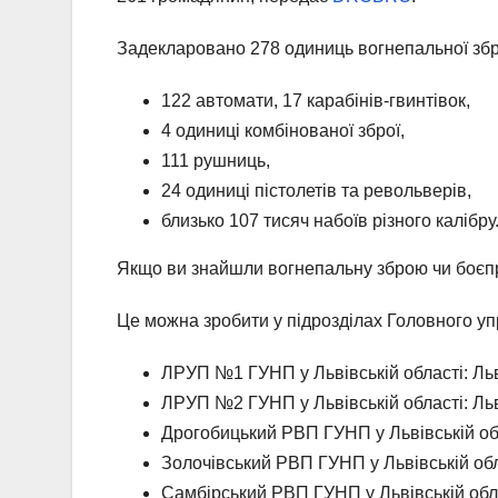
Задекларовано 278 одиниць вогнепальної збр
122 автомати, 17 карабінів-гвинтівок,
4 одиниці комбінованої зброї,
111 рушниць,
24 одиниці пістолетів та револьверів,
близько 107 тисяч набоїв різного калібру
Якщо ви знайшли вогнепальну зброю чи боєпр
Це можна зробити у підрозділах Головного упр
ЛРУП №1 ГУНП у Львівській області: Льві
ЛРУП №2 ГУНП у Львівській області: Льві
Дрогобицький РВП ГУНП у Львівській обла
Золочівський РВП ГУНП у Львівській обла
Самбірський РВП ГУНП у Львівській обла