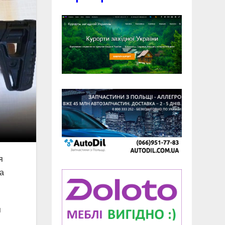
я
та
я