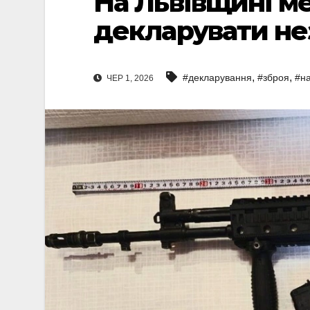
На Львівщині 
декларувати не
,
,
#декларування
#зброя
#н
ЧЕР 1, 2026