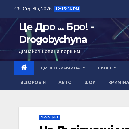
Перейти
Сб. Сер 8th, 2026
12:15:37 PM
до
вмісту
Це Дро ... Бро! -
Drogobychyna
Дізнайся новини першим!
ДРОГОБИЧЧИНА
ЛЬВІВ
ЗДОРОВ’Я
АВТО
ШОУ
КРИМІН
ЛЬВІВЩИНА