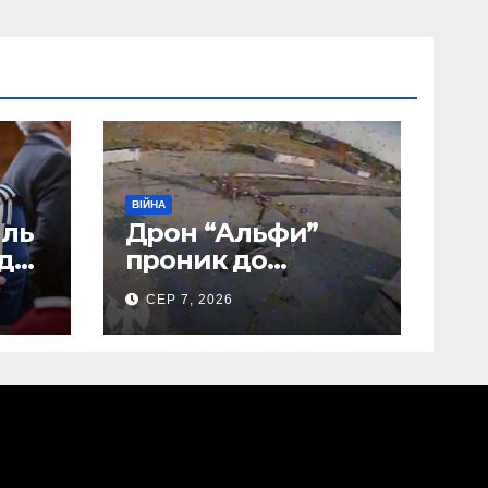
ВІЙНА
иль
Дрон “Альфи”
 до
проник до
Донецького
СЕР 7, 2026
аеропорту та
спалив “Шахед”
ще до запуску