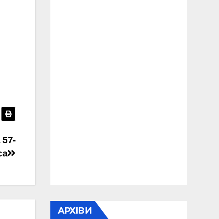
 57-
са
АРХІВИ