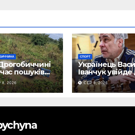
БИЧЧИНА
СПОРТ
Дрогобиччині
Українець Вас
 час пошуків
Іванчук увійде
вили тіло
Зали світової
 8, 2026
СЕР 8, 2026
клого чоловіка
шахової слави
obychyna