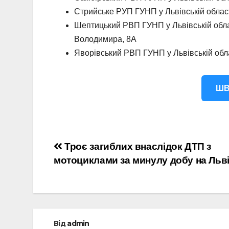
Стрийське РУП ГУНП у Львівській області
Шептицький РВП ГУНП у Львівській облас
Володимира, 8А
Яворівський РВП ГУНП у Львівській облас
ШВ
Навігація
Троє загиблих внаслідок ДТП з
мотоциклами за минулу добу на Льв
записів
Від
admin