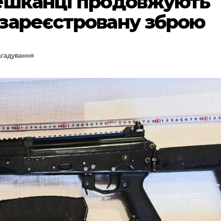
мешканці продовжують
зареєстровану зброю
агадування