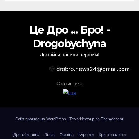
Це Дро ... Бро! -
Drogobychyna
Дізнайся новини першим!
📭
drobro.news24@gmail.com
Статистика
Сайт працює на WordPress
|
Тема:Newsup за
Themeansar
.
Дрогобиччина
Львів
Україна
Курорти
Криптовалюти