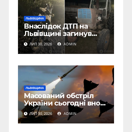
ЛЬВІВЩИНА
Внаслідок ДТП на
Львівщині загинув
малолітній водій
ЛИП 30, 2026
ADMIN
скутера, а
неповнолітній
пасажир травмований
ЛЬВІВЩИНА
Масований обстріл
України сьогодні вночі:
У Львові пошкоджені
ЛИП 30, 2026
ADMIN
дві багатоповерхівки