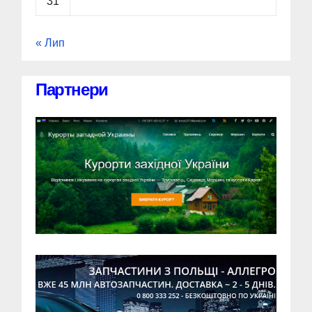
31
« Лип
Партнери