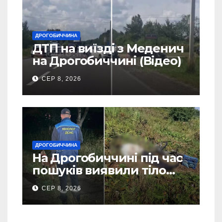
ДРОГОБИЧЧИНА
ДТП на виїзді з Меденич
на Дрогобиччині (Відео)
СЕР 8, 2026
ДРОГОБИЧЧИНА
На Дрогобиччині під час
пошуків виявили тіло
зниклого чоловіка (Фото)
СЕР 8, 2026