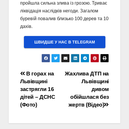
пройшла сильна злива із грозою. Триває
ліквідація наслідків негоди. Загалом
буревій повалив близько 100 дерев та 10
дахів.
ШВИДШЕ У НАС В ТELEGRAM
Навігація
В горах на
Жахлива ДТП на
Львівщині
Львівщині
записів
застрягли 16
дивом
дітей – ДСНС
обійшлася без
(Фото)
жертв (Відео)