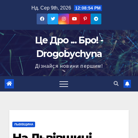
Перейти
Нд. Сер 9th, 2026
12:08:55 PM
до
вмісту
Це Дро ... Бро! -
Drogobychyna
Дізнайся новини першим!
ЛЬВІВЩИНА
На Львівщині