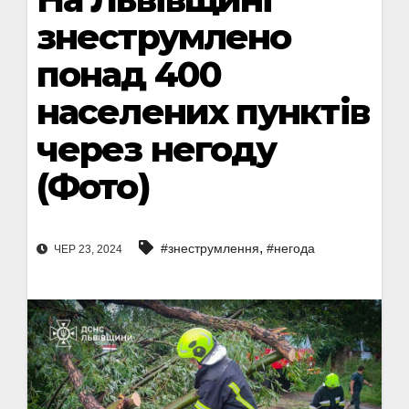
знеструмлено
понад 400
населених пунктів
через негоду
(Фото)
,
#знеструмлення
#негода
ЧЕР 23, 2024