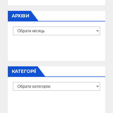
АРХІВИ
Архіви
КАТЕГОРІЇ
Категорії