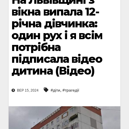
вікна випала 12-
річна дівчинка:
один рух і я всім
потрібна
підписала відео
дитина (Відео)
,
#діти
#трагедії
ВЕР 15, 2024