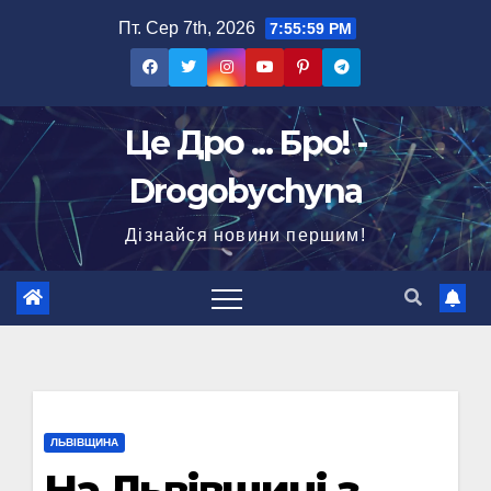
Перейти
Пт. Сер 7th, 2026
7:56:00 PM
до
вмісту
Це Дро ... Бро! -
Drogobychyna
Дізнайся новини першим!
ЛЬВІВЩИНА
На Львівщині з