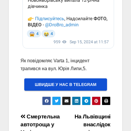
Як повідомляє Varta 1, інцидент
трапився на вул. Юрія Липи,5.
ШВИДШЕ У НАС В ТELEGRAM
Навігація
Смертельна
На Львівщині
автотроща у
внаслідок
записів