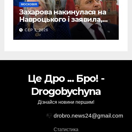
МОСКОВІЯ
Захарова накинулася на
Навроцького і заявила,
що Польща зобов’язана
СЕР 7, 2026
існуванням Сталіну
Це Дро ... Бро! -
Drogobychyna
Дізнайся новини першим!
📭
drobro.news24@gmail.com
Статистика