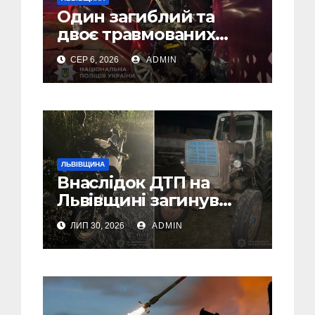
Один загиблий та
двоє травмованих
внаслідок ДТП на
СЕР 6, 2026
ADMIN
Самбірщині
ЛЬВІВЩИНА
Внаслідок ДТП на
Львівщині загинув
малолітній водій
ЛИП 30, 2026
ADMIN
скутера, а
неповнолітній
пасажир травмований