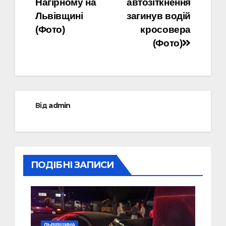
Нагірному на
автозіткнення
Львівщині
загинув водій
(Фото)
кросовера
(Фото)
Від
admin
ПОДІБНІ ЗАПИСИ
ЛЬВІВЩИНА