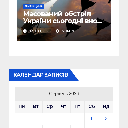
ЛЬВІВЩИНА
Масований обстріл
України сьогодні вночі:
У Львові пошкоджені
ЛИП 30, 2026
ADMIN
дві багатоповерхівки
КАЛЕНДАР ЗАПИСІВ
Серпень 2026
Пн
Вт
Ср
Чт
Пт
Сб
Нд
1
2