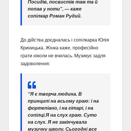
Посидів, посвистів там та й
попав у ноти”, — каже
сопілкар Роман Рудий.
До дійства доєдналась і сопілкарка Юлія
Криницька. Жінка каже, професійно
грати ніколи не вчилась. Музикує задля
задоволення:
“Я є творча людина. В
принципі на всьому граю: і на
фортепіано, і на гітарі, і на
сопілці.Я на слух граю. Суто
на слух. Я не закінчувала
музичну школу. Сьогодні все