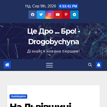
Перейти
Нд. Сер 9th, 2026
4:53:42 PM
до
вмісту
Це Дро ... Бро! -
Drogobychyna
Дізнайся новини першим!
ЛЬВІВЩИНА
На Львівщині