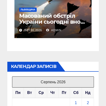
ЛЬВІВЩИНА
Масований обстріл
України сьогодні вночі:
У Львові пошкоджені
ЛИП 30, 2026
ADMIN
дві багатоповерхівки
КАЛЕНДАР ЗАПИСІВ
Серпень 2026
Пн
Вт
Ср
Чт
Пт
Сб
Нд
1
2