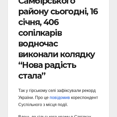
Самбірського
району сьогодні, 16
січня, 406
сопілкарів
водночас
виконали колядку
“Нова радість
стала”
Так у гірському селі зафіксували рекорд
України. Про це
повідомив
кореспондент
Суспільного з місця події.
Вдень до сільського храму в Стрілках