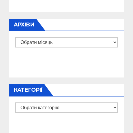
АРХІВИ
Архіви
КАТЕГОРІЇ
Категорії