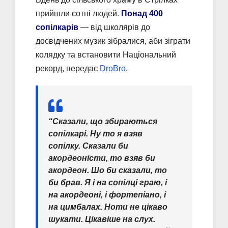
прийшли сотні людей.
Понад 400
сопілкарів
— від школярів до
досвідчених музик зібралися, аби зіграти
колядку та встановити Національний
рекорд, передає
DroBro
.
“Сказали, що збираються
сопілкарі. Ну то я взяв
сопілку. Сказали би
акордеоністи, то взяв би
акордеон. Шо би сказали, то
би брав. Я і на сопілці граю, і
на акордеоні, і фортепіано, і
на цимбалах. Ноти не цікаво
шукати. Цікавіше на слух.