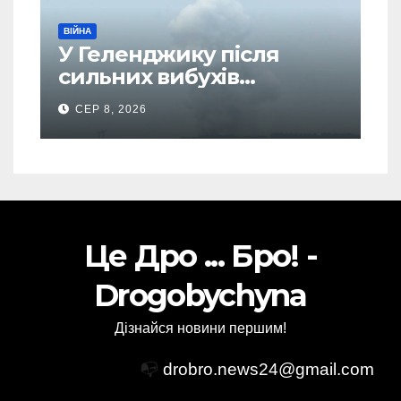
ВІЙНА
У Геленджику після
сильних вибухів
почалася масова
СЕР 8, 2026
евакуація
Це Дро ... Бро! -
Drogobychyna
Дізнайся новини першим!
📭
drobro.news24@gmail.com