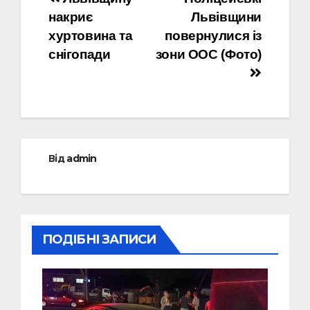
Навігація
накриє
Львівщини
записів
хуртовина та
повернулися із
снігопади
зони ООС (Фото)
Від
admin
ПОДІБНІ ЗАПИСИ