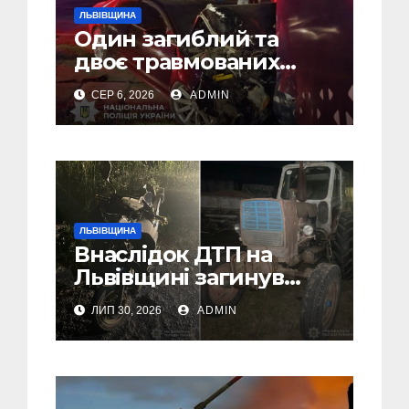
ЛЬВІВЩИНА
Один загиблий та
двоє травмованих
внаслідок ДТП на
СЕР 6, 2026
ADMIN
Самбірщині
ЛЬВІВЩИНА
Внаслідок ДТП на
Львівщині загинув
малолітній водій
ЛИП 30, 2026
ADMIN
скутера, а
неповнолітній
пасажир травмований