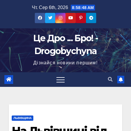
Перейти
Чт. Сер 6th, 2026
8:58:49 AM
до
вмісту
Це Дро ... Бро! -
Drogobychyna
Дізнайся новини першим!
ЛЬВІВЩИНА
На Львівщині від