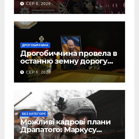
ДТП на Самбірщині
СЕР 6, 2026
ДРОГОБИЧЧИНА
Дрогобиччина провела в
останню земну дорогу
свого Захисника – Олега
СЕР 6, 2026
Торського
БЕЗ КАТЕГОРІЇ
Можливі кадрові плани
Драпатого: Маркусу
пророкують важливу