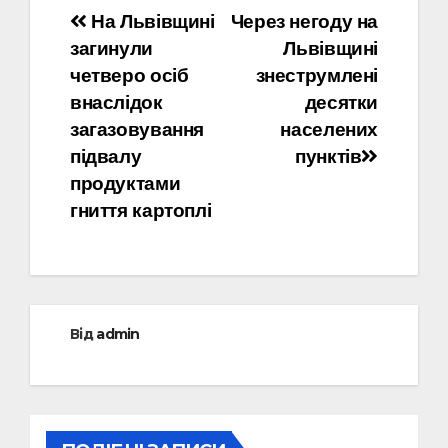
Навігація
На Львівщині
Через негоду на
загинули
Львівщині
записів
четверо осіб
знеструмлені
внаслідок
десятки
загазовування
населених
підвалу
пунктів
продуктами
гниття картоплі
Від
admin