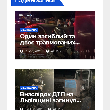
ПОДІБНІ ЗАПИСИ
ЛЬВІВЩИНА
Один загиблий та
двоє травмованих
внаслідок ДТП на
СЕР 6, 2026
ADMIN
Самбірщині
ЛЬВІВЩИНА
Внаслідок ДТП на
Львівщині загинув
малолітній водій
ЛИП 30, 2026
ADMIN