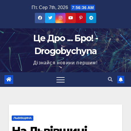
Перейти
Пт. Сер 7th, 2026
7:56:37 AM
до
вмісту
Це Дро ... Бро! -
Drogobychyna
Дізнайся новини першим!
ЛЬВІВЩИНА
На Львівщині