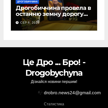
ДРОГОБИЧЧИНА
Дрогобиччина провела в
останню земну дорогу
свого Захисника – Олега
СЕР 6, 2026
Торського
Це Дро ... Бро! -
Drogobychyna
Дізнайся новини першим!
📭
drobro.news24@gmail.com
Статистика