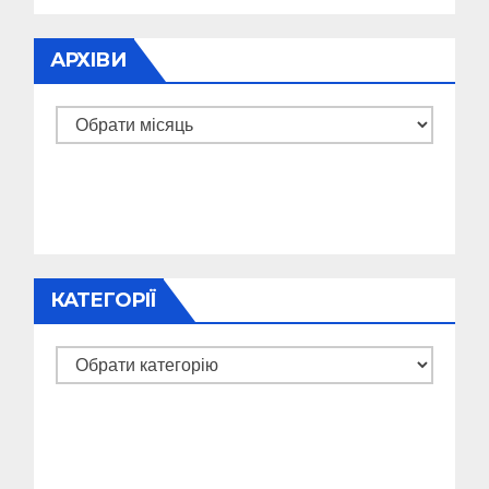
АРХІВИ
Архіви
КАТЕГОРІЇ
Категорії