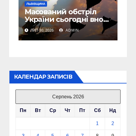
ЛЬВІВЩИНА
Масований обстріл
України сьогодні вночі:
У Львові пошкоджені
ЛИП 30, 2026
ADMIN
дві багатоповерхівки
КАЛЕНДАР ЗАПИСІВ
Серпень 2026
Пн
Вт
Ср
Чт
Пт
Сб
Нд
1
2
3
4
5
6
7
8
9