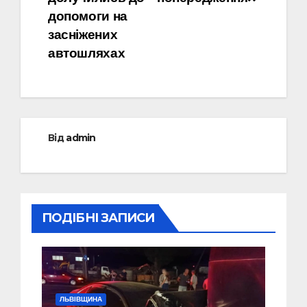
допомоги на
засніжених
автошляхах
Від
admin
ПОДІБНІ ЗАПИСИ
ЛЬВІВЩИНА