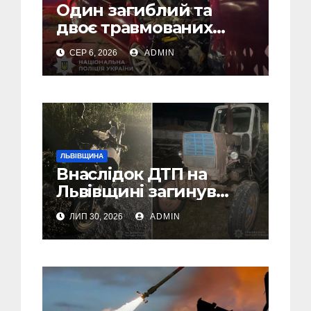
Один загиблий та
двоє травмованих
внаслідок ДТП на
СЕР 6, 2026
ADMIN
Самбірщині
ЛЬВІВЩИНА
Внаслідок ДТП на
Львівщині загинув
малолітній водій
ЛИП 30, 2026
ADMIN
скутера, а
неповнолітній
пасажир травмований