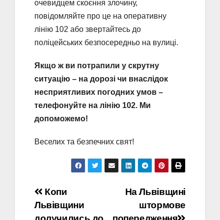
очевидцем скоєння злочину,
повідомляйте про це на оперативну
лінію 102 або звертайтесь до
поліцейських безпосередньо на вулиці.
Якщо ж ви потрапили у скрутну
ситуацію – на дорозі чи внаслідок
несприятливих погодних умов –
телефонуйте на лінію 102. Ми
допоможемо!
Веселих та безпечних свят!
Навігація
Копи
На Львівщині
Львівщини
штормове
записів
долучились до
попередження