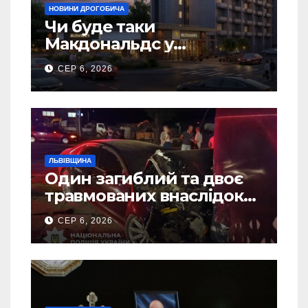
НОВИНИ ДРОГОБИЧА
Чи буде таки
Макдональдс у
Дрогобичі? (Фото)
СЕР 6, 2026
ЛЬВІВЩИНА
Один загиблий та двоє
травмованих внаслідок
ДТП на Самбірщині
СЕР 6, 2026