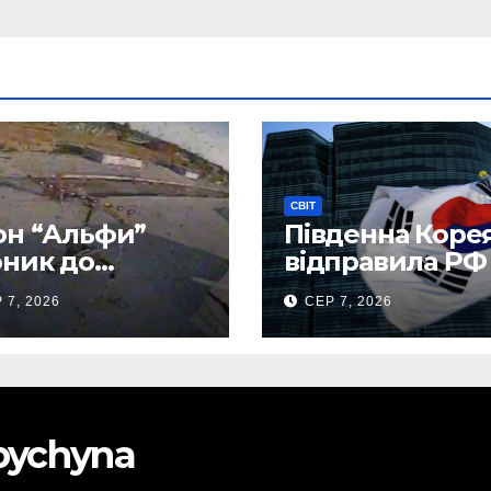
СВІТ
н “Альфи”
Південна Коре
ник до
відправила РФ
нецького
тисяч тонн
 7, 2026
СЕР 7, 2026
опорту та
авіапалива
лив “Шахед”
до запуску
obychyna