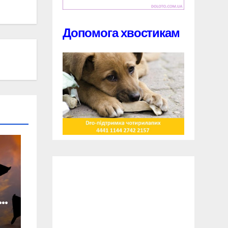
Допомога хвостикам
У