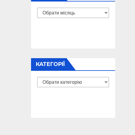
Архіви
КАТЕГОРІЇ
Категорії