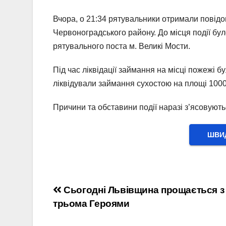
Вчора, о 21:34 рятувальники отримали повідом
Червоноградського району. До місця події б
рятувального поста м. Великі Мости.
Під час ліквідації займання на місці пожежі 
ліквідували займання сухостою на площі 1000 
Причини та обставини події наразі з’ясовую
ШВИД
Навігація
Сьогодні Львівщина прощається з
трьома Героями
записів