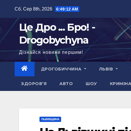
Перейти
Сб. Сер 8th, 2026
6:49:13 AM
до
вмісту
Це Дро ... Бро! -
Drogobychyna
Дізнайся новини першим!
ДРОГОБИЧЧИНА
ЛЬВІВ
ЗДОРОВ’Я
АВТО
ШОУ
КРИМІН
ЛЬВІВЩИНА