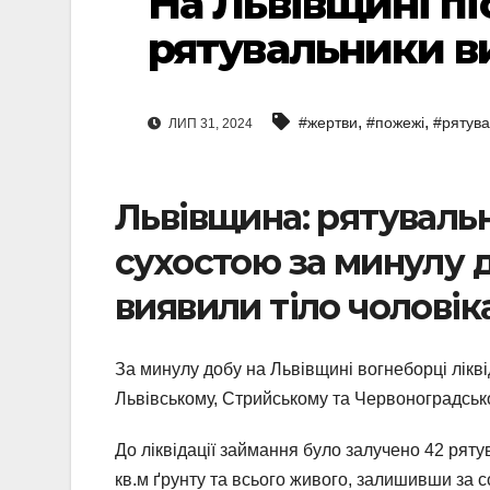
На Львівщині п
рятувальники ви
,
,
#жертви
#пожежі
#рятув
ЛИП 31, 2024
Львівщина: рятуваль
сухостою за минулу до
виявили тіло чоловік
За минулу добу на Львівщині вогнеборці лікві
Львівському, Стрийському та Червоноградсь
До ліквідації займання було залучено 42 рят
кв.м ґрунту та всього живого, залишивши за 