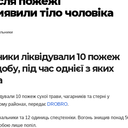
ісля пожежі
явили тіло чоловіка
альники
ники ліквідували 10 пожеж
бу, під час однієї з яких
а
дували 10 пожеж сухої трави, чагарників та стерні у
кому районах, передає
DROBRO
.
увальники та 12 одиниць спецтехніки. Вогонь знищив понад 
собою лише попіл.