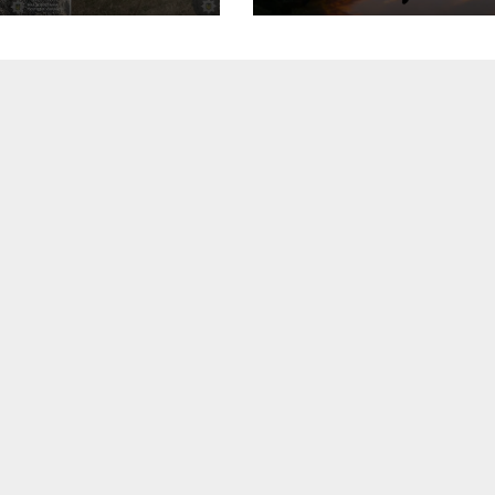
тера, а
пошкоджені дві
овнолітній
багатоповерхів
сажир
авмований