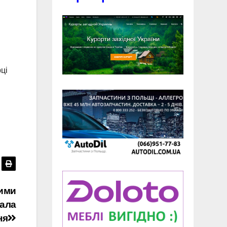
ці
кими
пала
ня