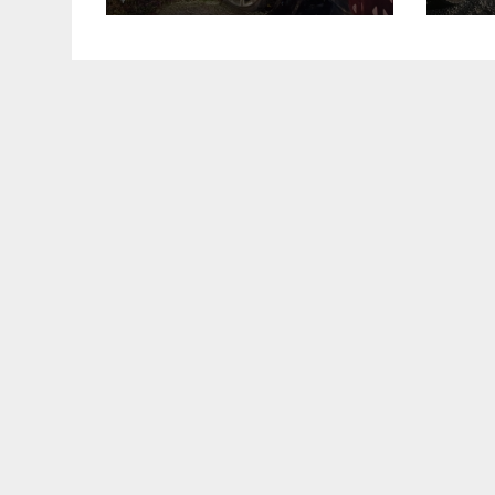
Самбірщині
ску
неп
па
тр