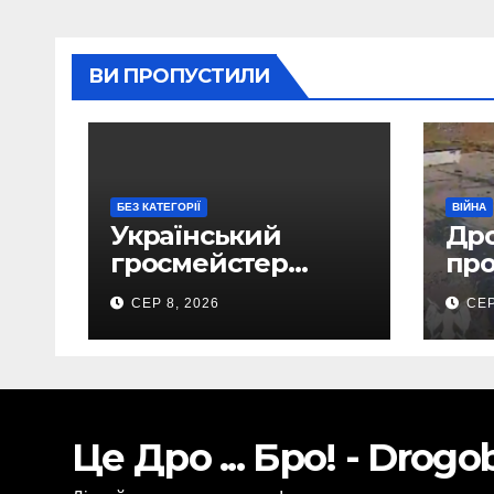
ВИ ПРОПУСТИЛИ
БЕЗ КАТЕГОРІЇ
ВІЙНА
Український
Дро
гросмейстер
про
Василь Іванчук
До
СЕР 8, 2026
СЕР
увійде до Зали
аер
світової шахової
спа
слави
ще 
Це Дро ... Бро! - Drog