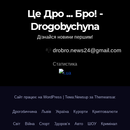
Це Дро ... Бро! -
Drogobychyna
Дізнайся новини першим!
📭
drobro.news24@gmail.com
Статистика
Сайт працює на WordPress
|
Тема:Newsup за
Themeansar
.
Дрогобиччина
Львів
Україна
Курорти
Криптовалюти
Світ
Війна
Спорт
Здоров’я
Авто
ШОУ
Кримінал