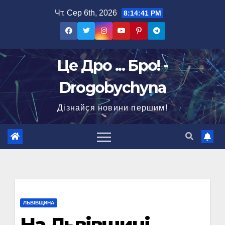
Перейти
Чт. Сер 6th, 2026
8:14:41 PM
до
вмісту
Це Дро ... Бро! -
Drogobychyna
Дізнайся новини першим!
ЛЬВІВЩИНА
На Львівщині