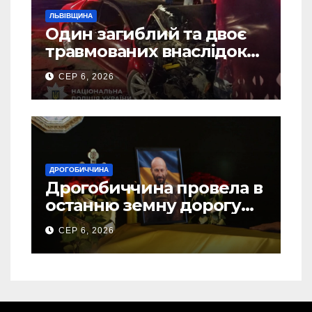
ЛЬВІВЩИНА
Один загиблий та двоє
травмованих внаслідок
ДТП на Самбірщині
СЕР 6, 2026
ДРОГОБИЧЧИНА
Дрогобиччина провела в
останню земну дорогу
свого Захисника – Олега
СЕР 6, 2026
Торського