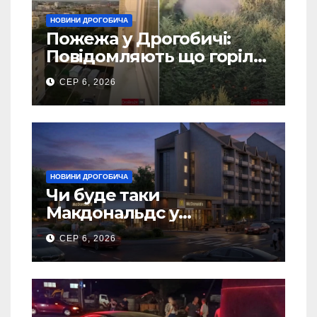
НОВИНИ ДРОГОБИЧА
Пожежа у Дрогобичі:
Повідомляють що горіло
5 гаражів (Відео)
СЕР 6, 2026
НОВИНИ ДРОГОБИЧА
Чи буде таки
Макдональдс у
Дрогобичі? (Фото)
СЕР 6, 2026