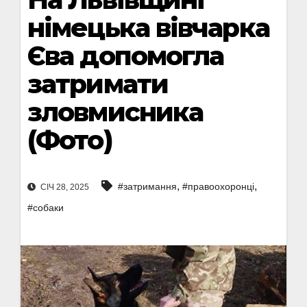
німецька вівчарка
Єва допомогла
затримати
зловмисника
(Фото)
,
,
#затримання
#правоохоронці
СІЧ 28, 2025
#собаки