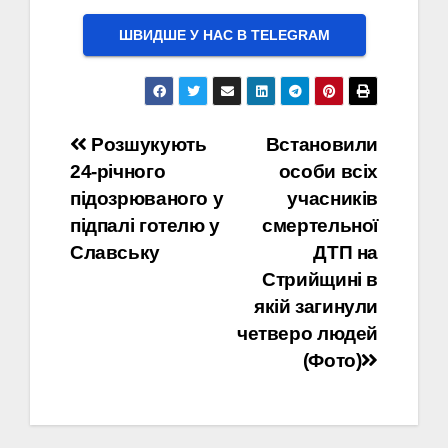
ШВИДШЕ У НАС В ТELEGRAM
Навігація
Розшукують
Встановили
24-річного
особи всіх
записів
підозрюваного у
учасників
підпалі готелю у
смертельної
Славську
ДТП на
Стрийщині в
якій загинули
четверо людей
(Фото)