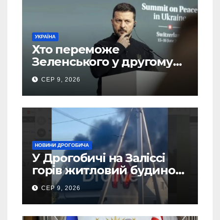
УКРАЇНА
Хто переможе
Зеленського у другому
турі виборів президента
СЕР 9, 2026
України – новий рейтинг
SOCIS
НОВИНИ ДРОГОБИЧА
У Дрогобичі на Заліссі
горів житловий будинок
(Відео)
СЕР 9, 2026