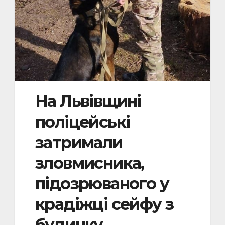
На Львівщині
поліцейські
затримали
зловмисника,
підозрюваного у
крадіжці сейфу з
будинку