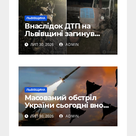
ЛЬВІВЩИНА
Внаслідок ДТП на
Львівщині загинув
малолітній водій
ЛИП 30, 2026
ADMIN
скутера, а
неповнолітній
пасажир травмований
ЛЬВІВЩИНА
Масований обстріл
України сьогодні вночі:
У Львові пошкоджені
ЛИП 30, 2026
ADMIN
дві багатоповерхівки