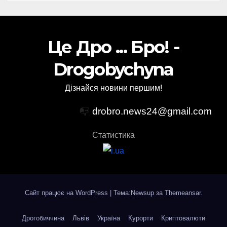
Це Дро ... Бро! -
Drogobychyna
Дізнайся новини першим!
📭
drobro.news24@gmail.com
Статистика
Сайт працює на WordPress
|
Тема:Newsup за
Themeansar
.
Дрогобиччина
Львів
Україна
Курорти
Криптовалюти