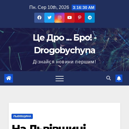
Перейти
Пн. Сер 10th, 2026
3:16:31 AM
до
вмісту
Це Дро ... Бро! -
Drogobychyna
Дізнайся новини першим!
ЛЬВІВЩИНА
На Львівщині