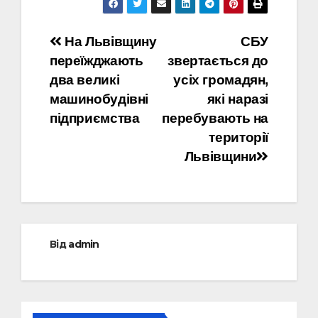
Навігація
На Львівщину
СБУ
переїжджають
звертається до
записів
два великі
усіх громадян,
машинобудівні
які наразі
підприємства
перебувають на
території
Львівщини
Від
admin