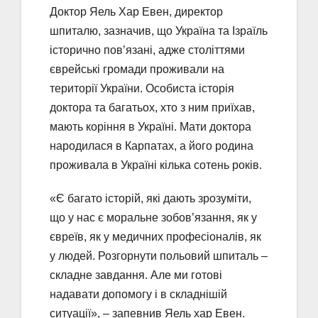
Доктор Яель Хар Евен, директор
шпиталю, зазначив, що Україна та Ізраїль
історично пов’язані, адже століттями
єврейські громади проживали на
території України. Особиста історія
доктора та багатьох, хто з ним приїхав,
мають коріння в Україні. Мати доктора
народилася в Карпатах, а його родина
проживала в Україні кілька сотень років.
«Є багато історій, які дають зрозуміти,
що у нас є моральне зобов’язання, як у
євреїв, як у медичних професіоналів, як
у людей. Розгорнути польовий шпиталь –
складне завдання. Але ми готові
надавати допомогу і в складнішій
ситуації», – запевнив Яель хар Евен.