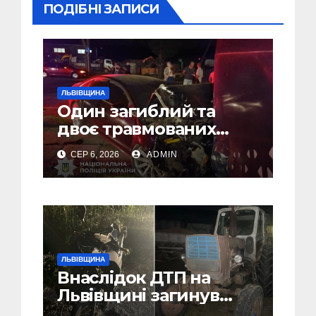
ПОДІБНІ ЗАПИСИ
ЛЬВІВЩИНА
Один загиблий та
двоє травмованих
внаслідок ДТП на
СЕР 6, 2026
ADMIN
Самбірщині
ЛЬВІВЩИНА
Внаслідок ДТП на
Львівщині загинув
малолітній водій