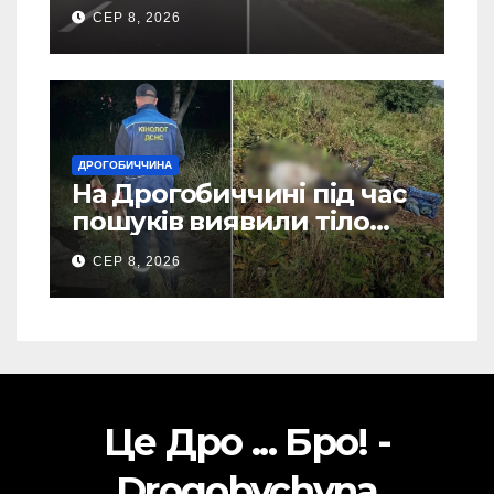
СЕР 8, 2026
ДРОГОБИЧЧИНА
На Дрогобиччині під час
пошуків виявили тіло
зниклого чоловіка (Фото)
СЕР 8, 2026
Це Дро ... Бро! -
Drogobychyna