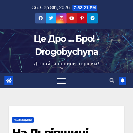
Перейти
Сб. Сер 8th, 2026
7:52:22 PM
до
вмісту
Це Дро ... Бро! -
Drogobychyna
Дізнайся новини першим!
ЛЬВІВЩИНА
На Львівщині