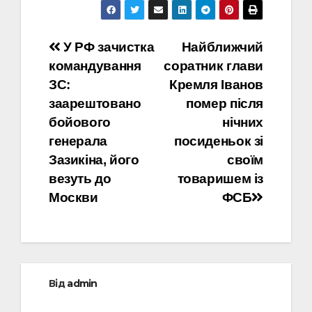
Навігація
У РФ зачистка
Найближчий
командування
соратник глави
записів
ЗС:
Кремля Іванов
заарештовано
помер після
бойового
нічних
генерала
посиденьок зі
Зазикіна, його
своїм
везуть до
товаришем із
Москви
ФСБ
Від
admin