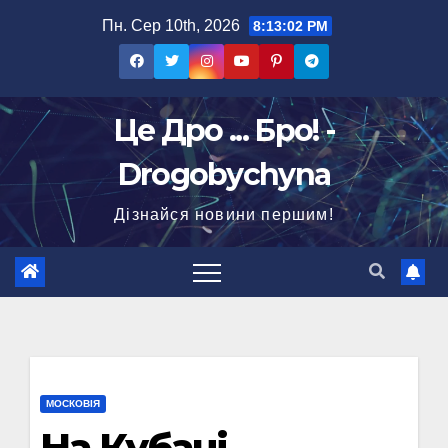
Перейти
Пн. Сер 10th, 2026
8:13:03 PM
до
вмісту
Це Дро ... Бро! -
Drogobychyna
Дізнайся новини першим!
МОСКОВІЯ
На Кубані