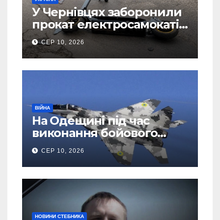
У Чернівцях заборонили
прокат електросамокатів
через скарги жителів
СЕР 10, 2026
ВІЙНА
На Одещині під час
виконання бойового
завдання розбився
СЕР 10, 2026
МіГ-29: пілот
катапультувався
НОВИНИ СТЕБНИКА