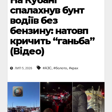
спалахнув бунт
водіїв без
бензину: натовп
кричить “ганьба”
(Відео)
,
,
#АЗС
#болото
#крах
ЛИП 5, 2026