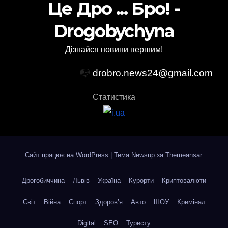
Це Дро ... Бро! -
Drogobychyna
Дізнайся новини першим!
📭
drobro.news24@gmail.com
Статистика
Сайт працює на WordPress
|
Тема:Newsup за
Themeansar
.
Дрогобиччина
Львів
Україна
Курорти
Криптовалюти
Світ
Війна
Спорт
Здоров’я
Авто
ШОУ
Кримінал
Digital
SEO
Туристу