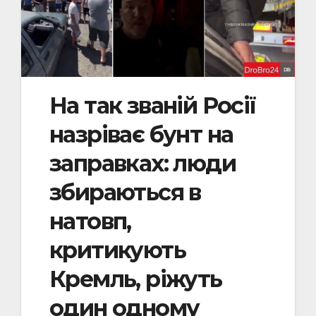
На так званій Росії
назріває бунт на
заправках: люди
збираються в
натовп,
критикують
Кремль, ріжуть
один одному