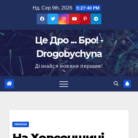
Перейти
Нд. Сер 9th, 2026
5:27:40 PM
до
вмісту
Це Дро ... Бро! -
Drogobychyna
Дізнайся новини першим!
УКРАЇНА
На Херсонщині