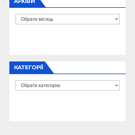
АРХІВИ
Архіви
КАТЕГОРІЇ
Категорії