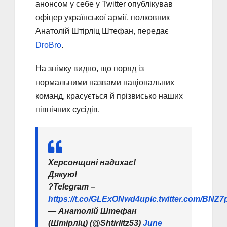
анонсом у себе у Twitter опублікував
офіцер української армії, полковник
Анатолій Штірліц Штефан, передає
DroBro
.
На знімку видно, що поряд із
нормальними назвами національних
команд, красується й прізвисько наших
північних сусідів.
Херсонщині надихає!
Дякую!
?Telegram –
https://t.co/GLExONwd4u
pic.twitter.com/BNZ
— Анатолій Штефан
(Штірліц) (@Shtirlitz53)
June