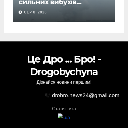
сильних вибухів
почалася масова
СЕР 8, 2026
евакуація
Це Дро ... Бро! -
Drogobychyna
Дізнайся новини першим!
📭
drobro.news24@gmail.com
Статистика