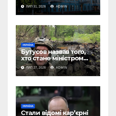
Дніпра, зелені парки
ЛИП 31, 2026
ADMIN
та місця з особливою
атмосферою
УКРАЇНА
Бутусов назвав того,
хто стане міністром
оборони України, і
ЛИП 27, 2026
ADMIN
пояснив, чому інакше
не може бути
УКРАЇНА
Стали відомі кар’єрні