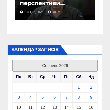
перспективи
Сирського після
ЛИП 22, 2026
ADMIN
звільнення з посади
Головкому ВСУ
КАЛЕНДАР ЗАПИСІВ
Серпень 2026
Пн
Вт
Ср
Чт
Пт
Сб
Нд
1
2
3
4
5
6
7
8
9
10
11
12
13
14
15
16