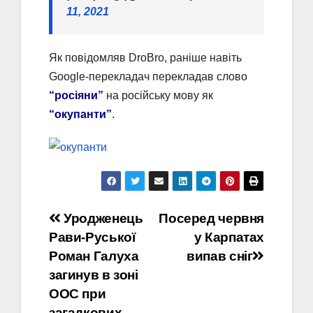
11, 2021
Як повідомляв DroBro, раніше навіть
Google-перекладач перекладав слово
“росіяни”
на російську мову як
“окупанти”
.
Навігація
Уродженець
Посеред червня
Рави-Руської
у Карпатах
записів
Роман Галуха
випав сніг
загинув в зоні
ООС при
загадкових