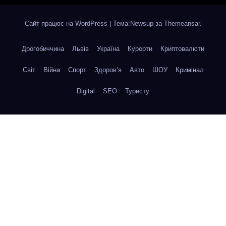
Сайт працює на WordPress
|
Тема:Newsup за
Themeansar
.
Дрогобиччина
Львів
Україна
Курорти
Криптовалюти
Світ
Війна
Спорт
Здоров’я
Авто
ШОУ
Кримінал
Digital
SEO
Туристу