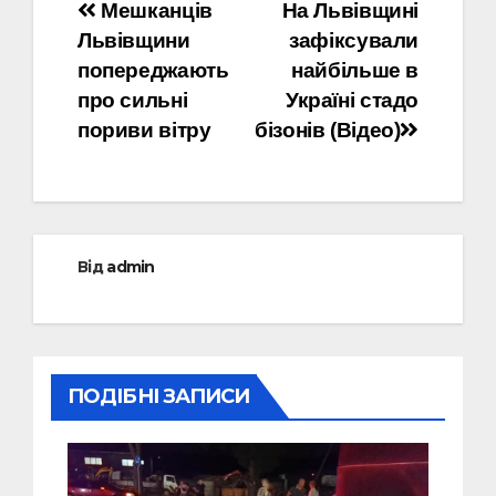
Навігація
Мешканців
На Львівщині
Львівщини
зафіксували
записів
попереджають
найбільше в
про сильні
Україні стадо
пориви вітру
бізонів (Відео)
Від
admin
ПОДІБНІ ЗАПИСИ