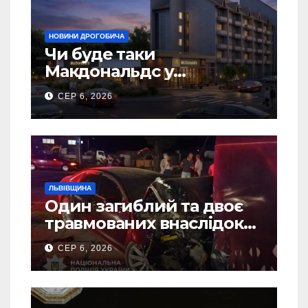
НОВИНИ ДРОГОБИЧА
Чи буде таки
Макдональдс у
Дрогобичі? (Фото)
СЕР 6, 2026
ЛЬВІВЩИНА
Один загиблий та двоє
травмованих внаслідок
ДТП на Самбірщині
СЕР 6, 2026