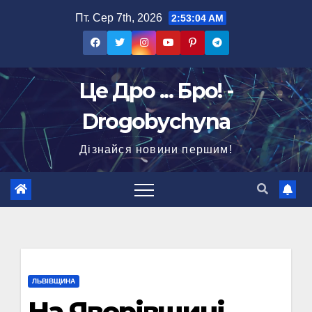
Перейти
Пт. Сер 7th, 2026
2:53:05 AM
до
вмісту
Це Дро ... Бро! -
Drogobychyna
Дізнайся новини першим!
ЛЬВІВЩИНА
На Яворівщині