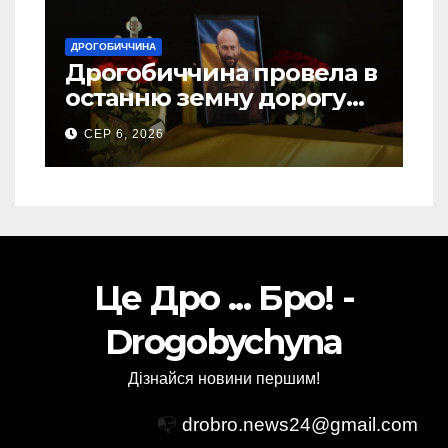
ДРОГОБИЧЧИНА
Дрогобиччина провела в
останню земну дорогу
свого Захисника – Олега
СЕР 6, 2026
Торського
Це Дро ... Бро! -
Drogobychyna
Дізнайся новини першим!
📭
drobro.news24@gmail.com