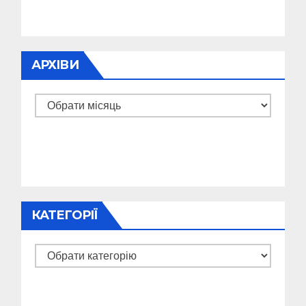
АРХІВИ
Архіви
КАТЕГОРІЇ
Категорії