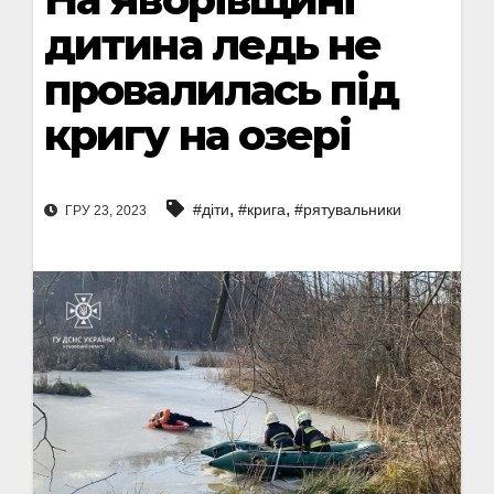
дитина ледь не
провалилась під
кригу на озері
,
,
#діти
#крига
#рятувальники
ГРУ 23, 2023