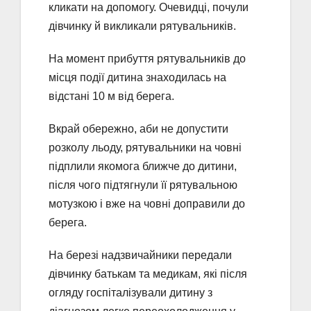
кликати на допомогу. Очевидці, почули
дівчинку й викликали рятувальників.
На момент прибуття рятувальників до
місця події дитина знаходилась на
відстані 10 м від берега.
Вкрай обережно, аби не допустити
розколу льоду, рятувальники на човні
підплили якомога ближче до дитини,
після чого підтягнули її рятувальною
мотузкою і вже на човні доправили до
берега.
На березі надзвичайники передали
дівчинку батькам та медикам, які після
огляду госпіталізували дитину з