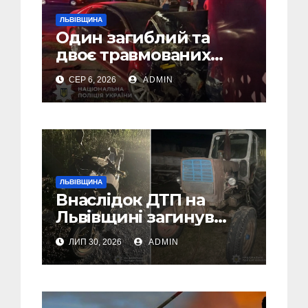
ЛЬВІВЩИНА
Один загиблий та
двоє травмованих
внаслідок ДТП на
СЕР 6, 2026
ADMIN
Самбірщині
ЛЬВІВЩИНА
Внаслідок ДТП на
Львівщині загинув
малолітній водій
ЛИП 30, 2026
ADMIN
скутера, а
неповнолітній
пасажир травмований